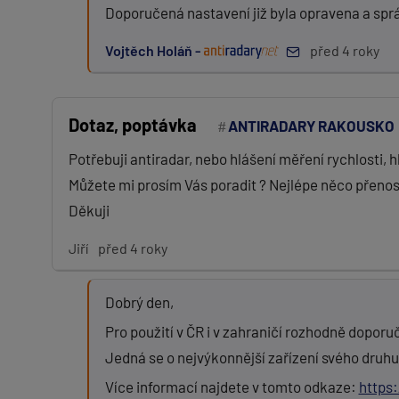
Doporučená nastavení již byla opravena a sp
Vojtěch Holáň -
před 4 roky
Dotaz, poptávka
ANTIRADARY RAKOUSKO
Potřebuji antiradar, nebo hlášení měření rychlosti, 
Můžete mi prosím Vás poradit ? Nejlépe něco přeno
Děkuji
Jiří
před 4 roky
Dobrý den,
Pro použití v ČR i v zahraničí rozhodně dopo
Jedná se o nejvýkonnější zařízení svého druhu
Více informací najdete v tomto odkaze:
https