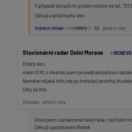
V případě dotazů mi prosím volejte na tel. 731 
Děkuji a přeji hezký den.
Vojtěch Holáň -
před 4 roky
Stacionární radar Dolní Morava
GENEVO
Dobrý den,
mám G1 M, o víkendu jsem provedl aktualizaci datab
Nemáte nějaké info,zda po instalaci probíhá zkušebn
Díky za info
Standas
před 4 roky
Dnes jsem zaznamenal také ráda r na Dolní mor
Děkuji s pozdravem Radek