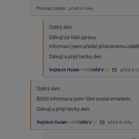
Mokrad radek
před 4 roky
Dobrý den,
Děkuji za Vaši zprávu.
Informaci jsem předal příslušnému odděle
Děkuji a přeji hezký den.
Vojtěch Holáň -
před 4 r
Dobrý den,
Bližší informace jsem Vám poslal emailem.
Děkuji a přeji hezký den.
Vojtěch Holáň -
před 4 roky