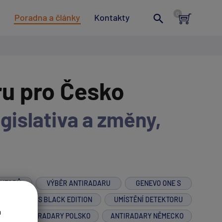
t
Poradna a články
Kontakty
ru pro Česko
gislativa a změny,
EKTORŮ
VÝBĚR ANTIRADARU
GENEVO ONE S
GENEVO ONE S BLACK EDITION
UMÍSTĚNÍ DETEKTORU
a
M
ANTIRADARY POLSKO
ANTIRADARY NĚMECKO