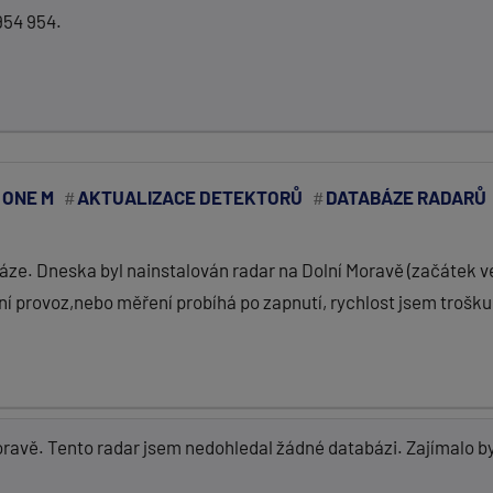
954 954.
 ONE M
AKTUALIZACE DETEKTORŮ
DATABÁZE RADARŮ
áze. Dneska byl nainstalován radar na Dolní Moravě (začátek v
í provoz,nebo měření probíhá po zapnutí, rychlost jsem trošku 
avě. Tento radar jsem nedohledal žádné databázi. Zajímalo by 