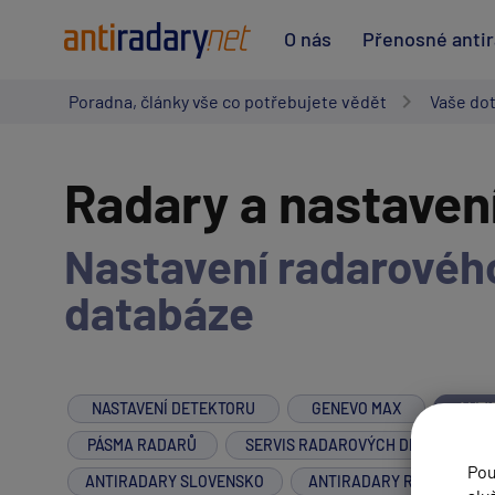
O nás
Přenosné anti
Poradna, články vše co potřebujete vědět
Vaše do
Radary a nastaven
Nastavení radarového
databáze
NASTAVENÍ DETEKTORU
GENEVO MAX
ANTI
PÁSMA RADARŮ
SERVIS RADAROVÝCH DETEKTORŮ
Pou
ANTIRADARY SLOVENSKO
ANTIRADARY RAKOUSKO