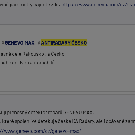
rávné parametry najdete zde:
https://www.genevo.com/cz/akt
GENEVO MAX
ANTIRADARY ČESKO
hlavně cele Rakousko ! a Česko.
sného do dvou automobilů.
ručuji přenosný detektor radarů GENEVO MAX.
, které spolehlivě detekuje české KA Radary, ale i obávané za
://www.genevo.com/cz/genevo-max/