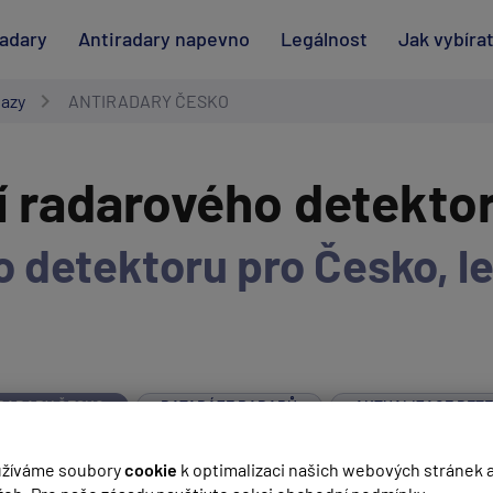
radary
Antiradary napevno
Legálnost
Jak vybíra
tazy
ANTIRADARY ČESKO
í radarového detekto
 detektoru pro Česko, le
RADARY ČESKO
DATABÁZE RADARŮ
AKTUALIZACE DET
POKOVENÉ SKLO
GENEVO ONE M
GENEVO ONE
žíváme soubory
cookie
k optimalizaci našich webových stránek 
FALEŠNÉ POPLACHY
ÚSEKOVÉ MĚŘENÍ
MĚŘENÍ LASERE