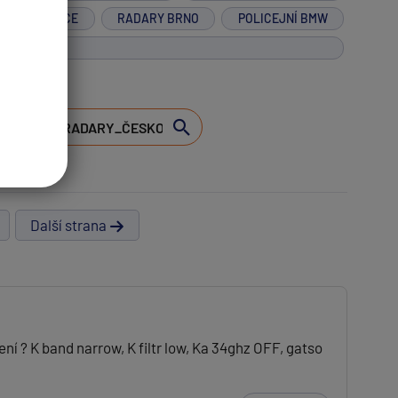
R NA MOTORCE
RADARY BRNO
POLICEJNÍ BMW
Další strana
 ? K band narrow, K filtr low, Ka 34ghz OFF, gatso