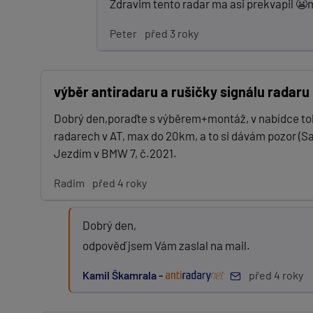
Zdravim tento radar ma asi prekvapil 
Peter
před 3 roky
výběr antiradaru a rušičky signálu radaru
Dobrý den,poraďte s výběrem+montáž, v nabídce toho
radarech v AT, max do 20km, a to si dávám pozor (Sa
Jezdím v BMW 7, č.2021.
Radim
před 4 roky
Dobrý den,
odpověď jsem Vám zaslal na mail.
Kamil Škamrala -
před 4 roky