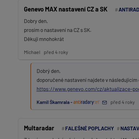
Genevo MAX nastavení CZ a SK
ANTIRA
Dobry den,
prosím o nastavení na CZ s SK.
Děkuji mnohokrát
Michael
před 4 roky
Dobrý den,
doporučené nastavení najdete v následujícím
https://www.genevo.com/cz/aktualizace-p
Kamil Škamrala -
před 4 roky
Multaradar
FALEŠNÉ POPLACHY
NASTAV