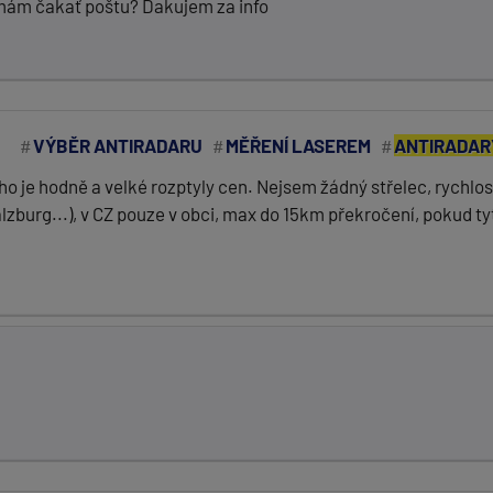
mám čakať poštu? Ďakujem za info
VÝBĚR ANTIRADARU
MĚŘENÍ LASEREM
ANTIRADAR
 je hodně a velké rozptyly cen. Nejsem žádný střelec, rychlos
lzburg...), v CZ pouze v obci, max do 15km překročení, pokud ty