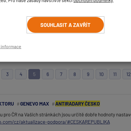
žeb. Pro naše zásady navštivte sekci
obchodní podmínky
.
ECTOR
LEVNÉ ANTIRADARY
GENEVO PRO
ANTIRADA
GENEVO GPS+
SOUHLASIT A ZAVŘÍT
ŘÍSPĚVEK
ZRUŠIT HLEDÁNÍ
í informace
3
4
5
6
7
8
9
10
11
12
KTORU
GENEVO MAX
ANTIRADARY ČESKO
(
email bude skrytý
- slouží pro notifikace při odpovědi)
pro ČR na Vašich stránkách jsou určitě dobře hodnoty nastavení
o.com/cz/aktualizace-podpora/#CESKAREPUBLIKA