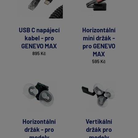
USB C napájecí
Horizontální
kabel - pro
mini držák -
GENEVO MAX
pro GENEVO
MAX
895 Kč
595 Kč
Horizontální
Vertikální
držák - pro
držák pro
modely
modely