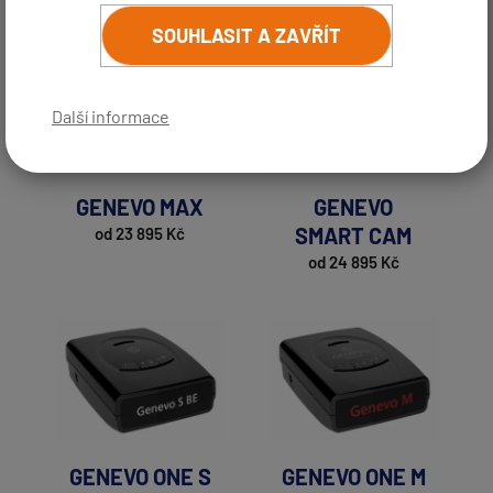
SOUHLASIT A ZAVŘÍT
Další informace
GENEVO MAX
GENEVO
SMART CAM
od 23 895 Kč
od 24 895 Kč
GENEVO ONE S
GENEVO ONE M