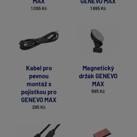
MAX
GENEVO MAX
1 095 Kč
1 695 Kč
Kabel pro
Magnetický
pevnou
držák GENEVO
montáž s
MAX
pojistkou pro
695 Kč
GENEVO MAX
295 Kč