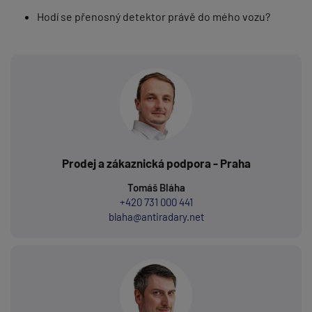
Hodí se přenosný detektor právě do mého vozu?
Prodej a zákaznická podpora - Praha
Tomáš Bláha
+420 731 000 441
blaha@antiradary.net