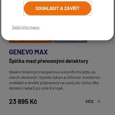
SOUHLASIT A ZAVŘÍT
Další informace
NEJPRODÁVANĚJŠÍ
ZÁRUKA 5 LET
GENEVO MAX
Špička mezi přenosnými detektory
Ideální řešení pro bezpečnou a komfortní jízdu za
všech okolností. Vysoký výkon a citlivost, komfortní
ovládání a skvěle připravený na cesty do ciziny díky
detekci radarů po celé Evropě.
23 895 Kč
VÍCE