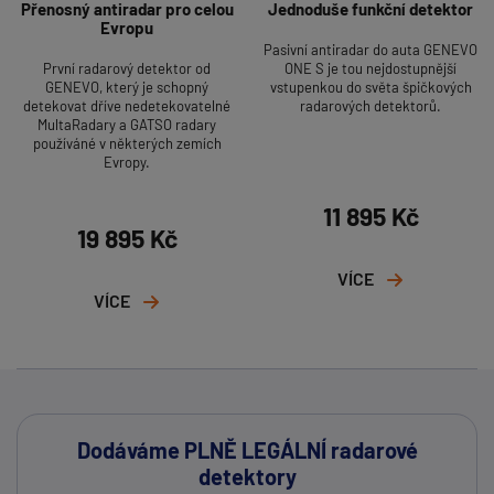
Přenosný antiradar pro celou
Jednoduše funkční detektor
Evropu
Pasivní antiradar do auta GENEVO
První radarový detektor od
ONE S je tou nejdostupnější
GENEVO, který je schopný
vstupenkou do světa špičkových
detekovat dříve nedetekovatelné
radarových detektorů.
MultaRadary a GATSO radary
používáné v některých zemích
Evropy.
11 895 Kč
19 895 Kč
VÍCE
VÍCE
Dodáváme PLNĚ LEGÁLNÍ radarové
detektory