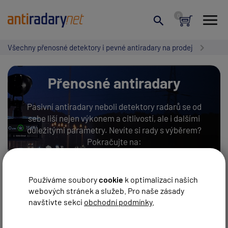
Všechny přenosné detektory i pevné antiradary na prodej
Přenosné antiradary
Pasivní antiradary neboli detektory radarů se od
sebe liší nejen výkonem a citlivostí, ale i dalšími
důležitými parametry. Nevíte si rady s výběrem?
Pokračujte na:
JAK VYBRAT PŘENOSNÝ ANTIRADAR?
Používáme soubory
cookie
k optimalizaci našich
webových stránek a služeb. Pro naše zásady
navštivte sekci
obchodní podmínky
.