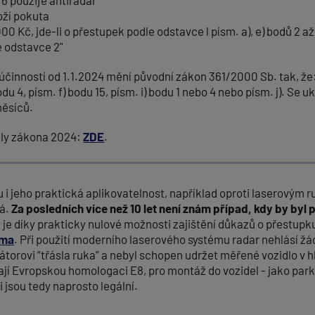
. 6 použije antiradar
oží pokuta
00 Kč, jde-li o přestupek podle odstavce l písm. a), e) bodů 2 až 6
le odstavce 2"
účinností od 1.1.2024 mění původní zákon 361/2000 Sb. tak, že
du 4, písm. f) bodu 15, písm. i) bodu 1 nebo 4 nebo písm. j). Se 
měsíců.
ely zákona 2024:
ZDE
.
 i jeho praktická aplikovatelnost, například oproti laserovým r
ná.
Za posledních více než 10 let není znám případ, kdy by byl
 je díky prakticky nulové možnosti zajištění důkazů o přestu
ima
. Při použití moderního laserového systému radar nehlásí ž
rátorovi “třásla ruka” a nebyl schopen udržet měřené vozidlo v
jí Evropskou homologaci E8, pro montáž do vozidel - jako parko
 jsou tedy naprosto legální.