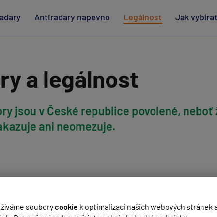
radary
Antiradary napevno
Legálnost
Jak vybíra
ry a legálnost
ry jsou v České republice povolené, neboť
zakazuje ani neomezuje.
žíváme soubory
cookie
k optimalizaci našich webových stránek 
tí
radarových