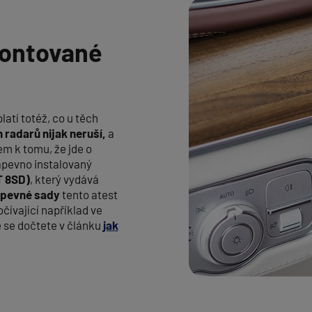
montované
atí totéž, co u těch
h radarů nijak neruší,
a
em k tomu, že jde o
napevno instalovaný
 8SD)
, který vydává
 pevné sady
tento atest
čívající například ve
 se dočtete v článku
jak