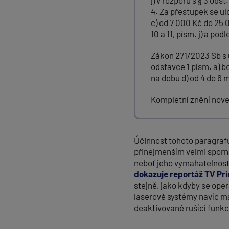
j) v rozporu s § 3 odst
4. Za přestupek se ul
c) od 7 000 Kč do 25 0
10 a 11, písm. j) a pod
Zákon 271/2023 Sb s 
odstavce 1 písm. a) bo
na dobu d) od 4 do 6 
Kompletní znění nov
Účinnost tohoto paragrafu
přinejmenším velmi spor
neboť jeho vymahatelnost
dokazuje reportáž TV Pr
stejně, jako kdyby se ope
laserové systémy navíc ma
deaktivované rušící funkci