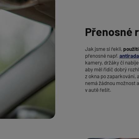
Přenosné r
Jak jsme si řekli,
použití
přenosné např.
antirad
kamery, držáky či nabíje
aby měl řidič dobrý roz
z okna po zaparkování, ab
nemá žádnou možnost a 
v autě řešit.