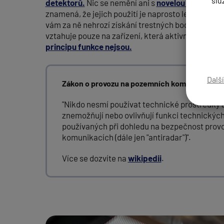
slu
detektorů.
Nic se nemění ani s
novelou silničního
znamená, že jejich použití je naprosto legální a ne
vám za ně nehrozí získání trestných bodů do karty 
vztahuje pouze na zařízení, která aktivně měření 
principu funkce nejsou.
Dalš
Zákon o provozu na pozemních komunikacích 
"Nikdo nesmí používat technické prostředky a
znemožňují nebo ovlivňují funkci technickýc
používaných při dohledu na bezpečnost prov
komunikacích (dále jen "antiradar")".
Více se dozvíte na
wikipedii
.