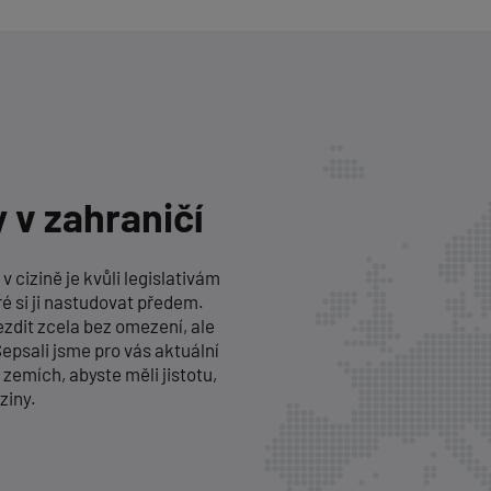
 v zahraničí
 cizině je kvůli legislativám
ré si ji nastudovat předem.
ezdit zcela bez omezení, ale
Sepsali jsme pro vás aktuální
zemích, abyste měli jistotu,
ziny.