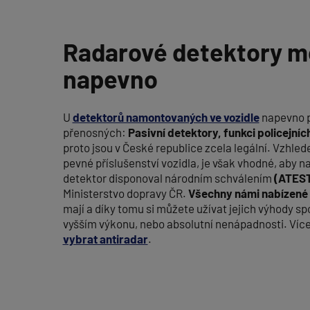
Radarové detektory 
napevno
U
detektorů namontovaných ve vozidle
napevno pl
přenosných:
Pasivní detektory, funkci policejníc
proto jsou v České republice zcela legální. Vzhled
pevné příslušenství vozidla, je však vhodné, aby 
detektor disponoval národním schválením
(ATEST
Ministerstvo dopravy ČR.
Všechny námi nabízené
mají a díky tomu si můžete užívat jejich výhody spo
vyšším výkonu, nebo absolutní nenápadnosti. Více
vybrat antiradar
.