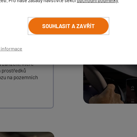
žeb. Pro naše zásady navštivte sekci
obchodní podmínky
.
 zákona
pro rok
2024
. To
ní nijak pokutováno, ani
řidiče. Zákon se totiž
ruší, což detektory
z
SOUHLASIT A ZAVŘÍT
í informace
361/2000 Sb.:
 zařízení, které
h prostředků
ozu na pozemních