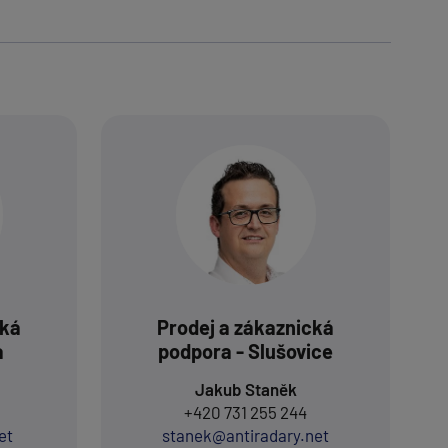
cká
Prodej a zákaznická
a
podpora - Slušovice
Jakub Staněk
+420 731 255 244
et
stanek@antiradary.net