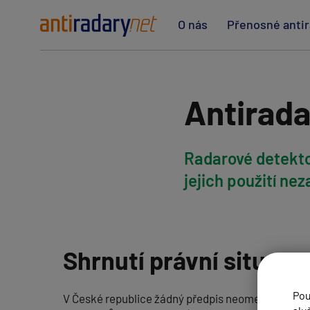
O nás
Přenosné anti
Antirada
Radarové detekto
jejich použití ne
Shrnutí právní situace
Pou
V České republice žádný předpis neomezuje použi