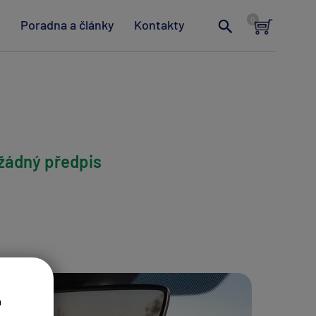
t
Poradna a články
Kontakty
 žádný předpis
a