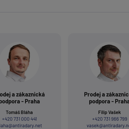
odej a zákaznická
Prodej a zákazni
podpora - Praha
podpora - Prah
Tomáš Bláha
Filip Vašek
+420 731 000 441
+420 731 966 799
laha@antiradary.net
vasek@antiradary.n