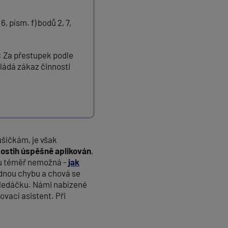
, písm. f) bodů 2, 7,
: Za přestupek podle
ukládá zákaz činnosti
ušičkám, je však
 postih úspěšně aplikován
,
pku téměř nemožná -
jak
ádnou chybu a chová se
 hledáčku. Námi nabízené
vací asistent. Při