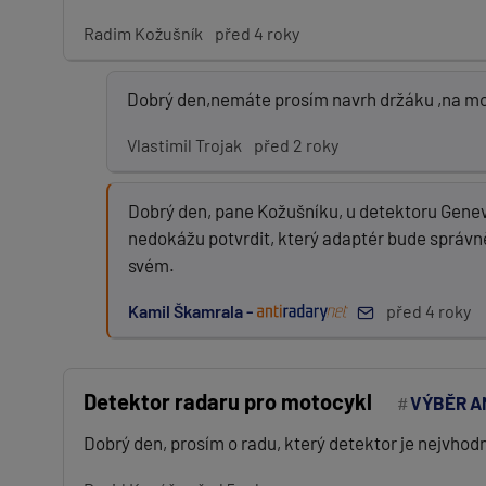
Radim Kožušník
před 4 roky
Dobrý den,nemáte prosím navrh držáku ,na m
Vlastimil Trojak
před 2 roky
Dobrý den, pane Kožušníku, u detektoru Gene
nedokážu potvrdit, který adaptér bude správně 
svém.
Kamil Škamrala -
před 4 roky
Detektor radaru pro motocykl
VÝBĚR A
Dobrý den, prosím o radu, který detektor je nejvhod