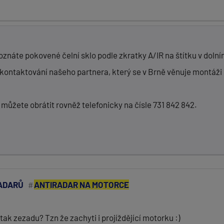
znáte pokovené čelní sklo podle zkratky A/IR na štítku v dolní
kontaktování našeho partnera, který se v Brně věnuje montáži
můžete obrátit rovněž telefonicky na čísle 731 842 842.
ADARŮ
ANTIRADAR NA MOTORCE
ak zezadu? Tzn že zachyti i projíždějící motorku :)