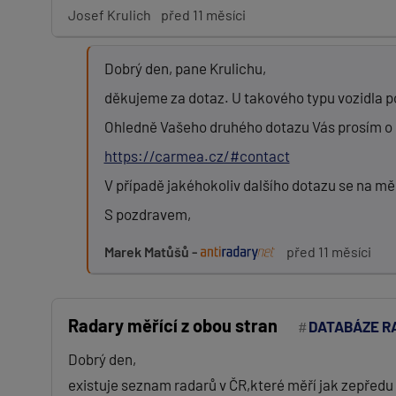
Josef Krulich
před 11 měsíci
Dobrý den, pane Krulichu,
děkujeme za dotaz. U takového typu vozidla po
Ohledně Vašeho druhého dotazu Vás prosím o 
https://carmea.cz/#contact
V případě jakéhokoliv dalšího dotazu se na mě 
S pozdravem,
Marek Matůšů -
před 11 měsíci
Radary měřící z obou stran
DATABÁZE R
Dobrý den,
existuje seznam radarů v ČR,které měří jak zepředu t