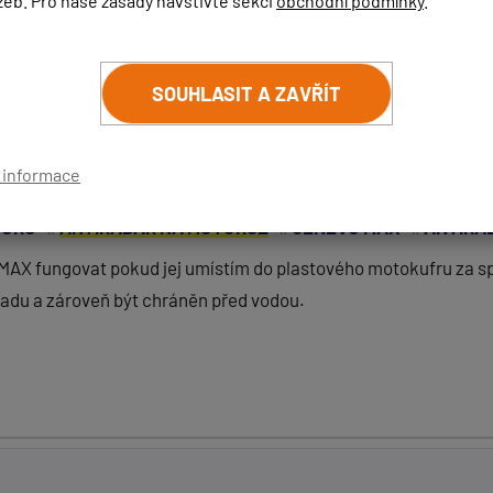
žeb. Pro naše zásady navštivte sekci
obchodní podmínky
.
GENEVO GPS+
SOUHLASIT A ZAVŘÍT
ŘÍSPĚVEK
ZRUŠIT HLEDÁNÍ
í informace
TORU
ANTIRADAR NA MOTORCE
GENEVO MAX
ANTIRA
AX fungovat pokud jej umístím do plastového motokufru za sp
zadu a zároveň být chráněn před vodou.
(
email bude skrytý
- slouží pro notifikace při odpovědi)