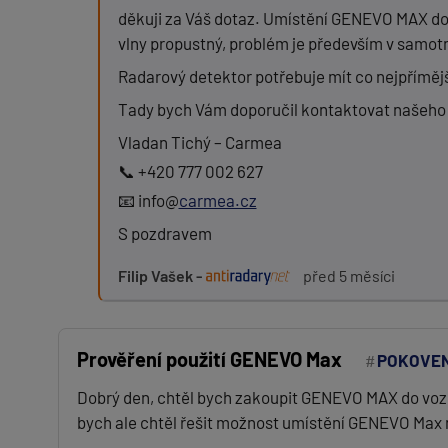
děkuji za Váš dotaz. Umístění GENEVO MAX do
Zpráva:
vlny propustný, problém je především v samotn
Radarový detektor potřebuje mít co nejpřímějš
Tady bych Vám doporučil kontaktovat našeho 
PŘIDAT PŘÍSPĚVEK
Vladan Tichý – Carmea
📞 +420 777 002 627
📧 info@
carmea.cz
S pozdravem
Filip Vašek -
před 5 měsíci
Prověření použití GENEVO Max
POKOVEN
Dobrý den, chtěl bych zakoupit GENEVO MAX do vozid
bych ale chtěl řešit možnost umístění GENEVO Max n