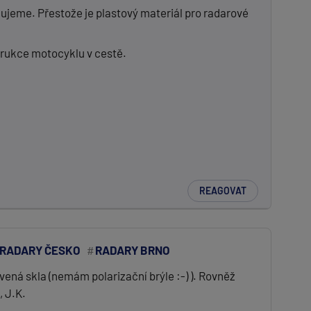
jeme. Přestože je plastový materiál pro radarové
trukce motocyklu v cestě.
REAGOVAT
IRADARY ČESKO
RADARY BRNO
ená skla (nemám polarizační brýle :-) ). Rovněž
 J.K.