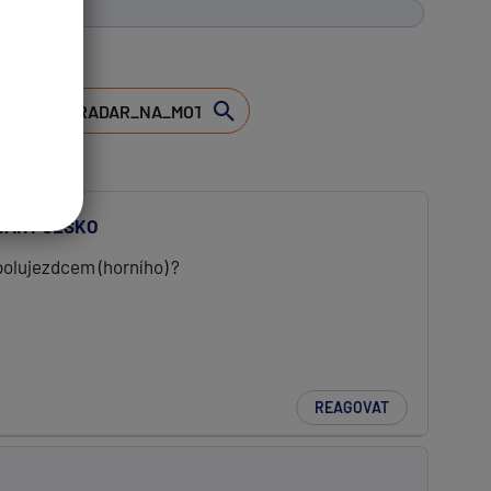
DARY ČESKO
olujezdcem (horního) ?
REAGOVAT