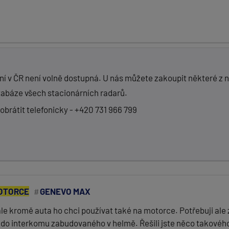
ní v ČR není volně dostupná. U nás můžete zakoupit některé z 
tabáze všech stacionárních radarů.
obrátit telefonicky - +420 731 966 799
OTORCE
GENEVO MAX
ale kromě auta ho chci používat také na motorce. Potřebuji ale
do interkomu zabudovaného v helmě. Řešili jste něco takového