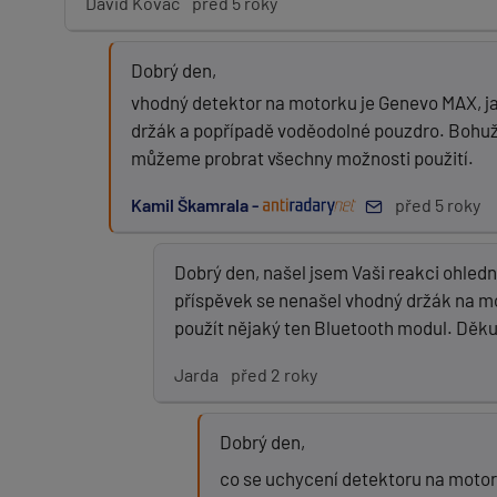
David Kováč
před 5 roky
Dobrý den,
vhodný detektor na motorku je Genevo MAX, ja
držák a popřípadě voděodolné pouzdro. Bohuž
můžeme probrat všechny možnosti použití.
Kamil Škamrala -
před 5 roky
Dobrý den, našel jsem Vaši reakci ohledn
příspěvek se nenašel vhodný držák na mot
použít nějaký ten Bluetooth modul. Děku
Jarda
před 2 roky
Dobrý den,
co se uchycení detektoru na motork