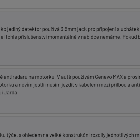
ko jediný detektor používá 3,5mm jack pro připojení sluchátek
el tohle příslušenství momentálně v nabídce nemáme. Pokud b
ě antiradaru na motorku. V autě používám Genevo MAX a prosím o 
orku a nevím jestli musím jezdit s kabelem mezi přilbou a anti
ji Jarda
u týče, s ohledem na velké konstrukční rozdíly jednotlivých m