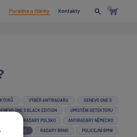
t
Poradna a články
Kontakty
?
EKTORŮ
VÝBĚR ANTIRADARU
GENEVO ONE S
GENEVO ONE S BLACK EDITION
UMÍSTĚNÍ DETEKTORU
M
ANTIRADARY POLSKO
ANTIRADARY NĚMECKO
a
R NA MOTORCE
RADARY BRNO
POLICEJNÍ BMW