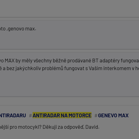
oto ,genovo max.
vo MAX by měly všechny běžně prodávané BT adaptéry fungovat 
a bez jakýchkoliv problémů fungovat s Vaším interkomem v helmě
NTIRADARU
ANTIRADAR NA MOTORCE
GENEVO MAX
nější pro motocykl? Děkuji za odpověď, David.