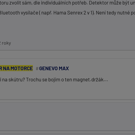
toru zvolit sám, dle individuálních potřeb. Detektor může být 
uetooth vysílače ( např. Hama Senrex 2 v 1). Není tedy nutné 
2 roky
R NA MOTORCE
GENEVO MAX
i na skútru? Trochu se bojím o ten magnet.držák...