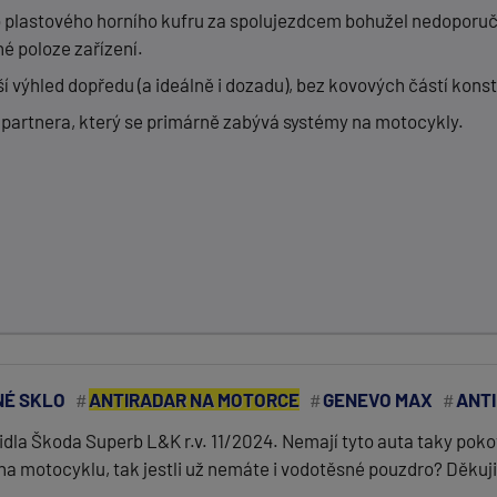
 plastového horního kufru za spolujezdcem bohužel nedoporuču
é poloze zařízení.
í výhled dopředu (a ideálně i dozadu), bez kovových částí kons
partnera, který se primárně zabývá systémy na motocykly.
É SKLO
ANTIRADAR NA MOTORCE
GENEVO MAX
ANT
la Škoda Superb L&K r.v. 11/2024. Nemají tyto auta taky pokov
a motocyklu, tak jestli už nemáte i vodotěsné pouzdro? Děkuji,