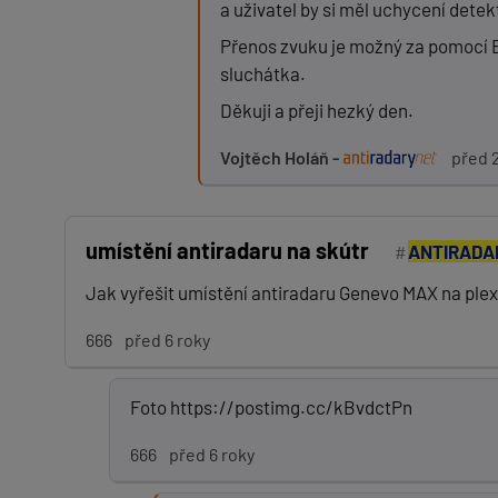
a uživatel by si měl uchycení detek
Přenos zvuku je možný za pomocí Bl
sluchátka.
Děkuji a přeji hezký den.
Vojtěch Holáň -
před 
umístění antiradaru na skútr
ANTIRADA
Jak vyřešit umístění antiradaru Genevo MAX na plex
666
před 6 roky
Foto https://postimg.cc/kBvdctPn
666
před 6 roky