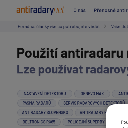
O nás
Přenosné anti
Poradna, články vše co potřebujete vědět
Vaše do
Použití antiradaru
Lze používat radarov
NASTAVENÍ DETEKTORU
GENEVO MAX
ANTI
PÁSMA RADARŮ
SERVIS RADAROVÝCH DETEKTORŮ
ANTIRADARY SLOVENSKO
ANTIRADARY RAKOUSKO
Pou
BELTRONICS RX65
POLICEJNÍ SUPERBY
PROT