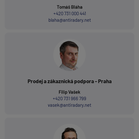
Tomáš Bláha
+420 731 000 441
blaha@antiradary.net
Prodej a zákaznická podpora - Praha
Filip Vašek
+420 731 966 799
vasek@antiradary.net