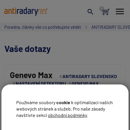
Poradna, články vše co potřebujete vědět
ANTIRADARY SLOV
Vaše dotazy
Genevo Max
ANTIRADARY SLOVENSKO
NASTAVENÍ DETEKTORU
GENEVO MAX
Vaše jméno:
ANTIRADARY ČESKO
Dobry den,
Používáme soubory
cookie
k optimalizaci našich
webových stránek a služeb. Pro naše zásady
Váš e-mail:
Mohu poprosit o nastaveni na cz a sk ?
navštivte sekci
obchodní podmínky
.
Dekuji