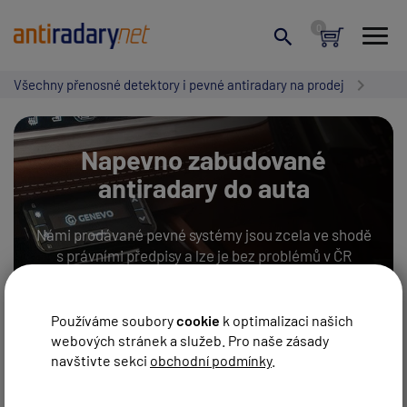
Všechny přenosné detektory i pevné antiradary na prodej
Napevno zabudované
antiradary do auta
Námi prodávané pevné systémy jsou zcela ve shodě
s právními předpisy a lze je bez problémů v ČR
používat. Jejich výhodou je maximální výkon i
diskrétnost.
Používáme soubory
cookie
k optimalizaci našich
webových stránek a služeb. Pro naše zásady
navštivte sekci
obchodní podmínky
.