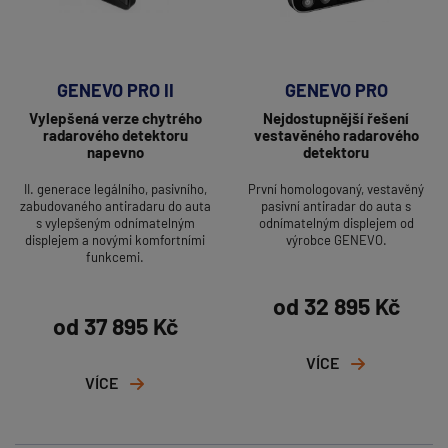
GENEVO PRO II
GENEVO PRO
Vylepšená verze chytrého
Nejdostupnější řešení
radarového detektoru
vestavěného radarového
napevno
detektoru
II. generace legálního, pasivního,
První homologovaný, vestavěný
zabudovaného antiradaru do auta
pasivní antiradar do auta s
s vylepšeným odnímatelným
odnímatelným displejem od
displejem a novými komfortními
výrobce GENEVO.
funkcemi.
od 32 895 Kč
od 37 895 Kč
VÍCE
VÍCE