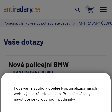
Poradna, články vše co potřebujete vědět
ANTIRADARY ČESK
Vaše dotazy
Nové policejní BMW
ANTIRADARY ČESKO
Vaše jméno:
Pochopil jsem dobře , že tady už bude jakýkoliv
antiradar neúčinný ?
Používáme soubory
cookie
k optimalizaci našich
webových stránek a služeb. Pro naše zásady
Váš e-mail:
REAGOVAT
Renda4
před 5 roky
navštivte sekci
obchodní podmínky
.