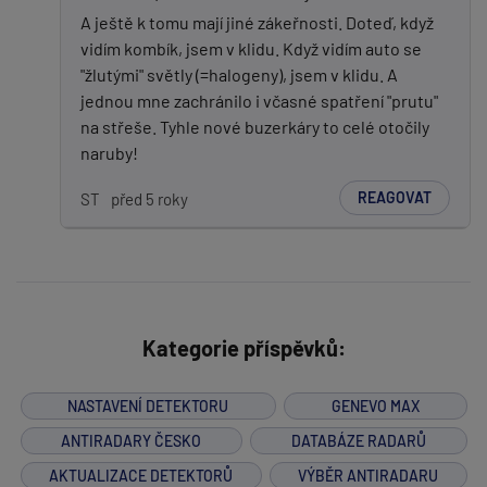
A ještě k tomu mají jiné zákeřnosti. Doteď, když
vidím kombík, jsem v klidu. Když vidím auto se
"žlutými" světly (=halogeny), jsem v klidu. A
jednou mne zachránilo i včasné spatření "prutu"
na střeše. Tyhle nové buzerkáry to celé otočily
naruby!
REAGOVAT
ST
před 5 roky
Kategorie příspěvků:
NASTAVENÍ DETEKTORU
GENEVO MAX
ANTIRADARY ČESKO
DATABÁZE RADARŮ
AKTUALIZACE DETEKTORŮ
VÝBĚR ANTIRADARU