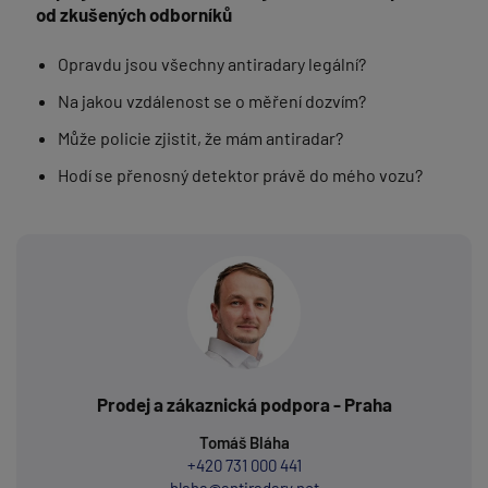
od zkušených odborníků
Opravdu jsou všechny antiradary legální?
Na jakou vzdálenost se o měření dozvím?
Může policie zjistit, že mám antiradar?
Hodí se přenosný detektor právě do mého vozu?
Prodej a zákaznická podpora - Praha
Tomáš Bláha
+420 731 000 441