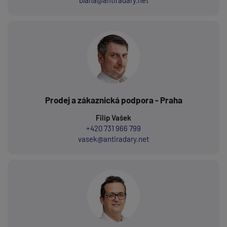
blaha@antiradary.net
Prodej a zákaznická podpora - Praha
Filip Vašek
+420 731 966 799
vasek@antiradary.net