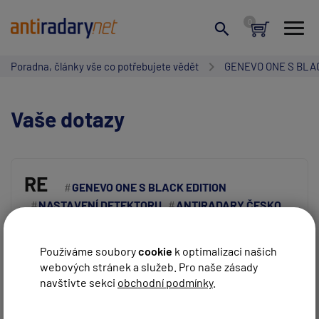
Poradna, články vše co potřebujete vědět
GENEVO ONE S BLA
Vaše dotazy
RE
GENEVO ONE S BLACK EDITION
NASTAVENÍ DETEKTORU
ANTIRADARY ČESKO
Vaše jméno:
Prosim o podrobnějši info nastaveni Genovo one S
black edition
Používáme soubory
cookie
k optimalizaci našich
webových stránek a služeb. Pro naše zásady
Váš e-mail:
REAGOVAT
Lada
před 5 roky
navštivte sekci
obchodní podmínky
.