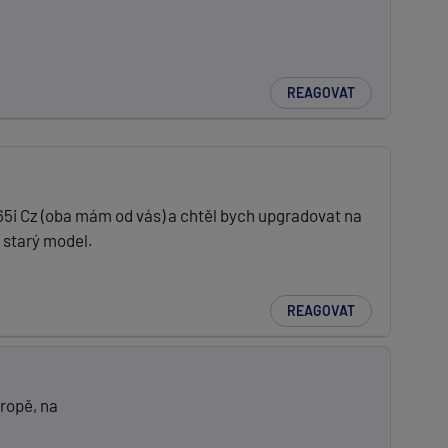
REAGOVAT
65i Cz (oba mám od vás) a chtěl bych upgradovat na
y starý model.
REAGOVAT
vropě, na