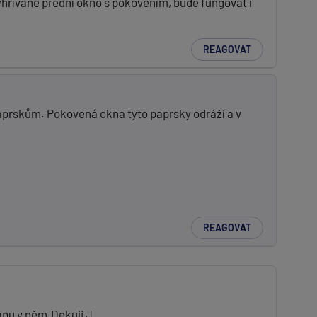
yhřívané přední okno s pokovením, bude fungovat i
REAGOVAT
aprskům. Pokovená okna tyto paprsky odráží a v
REAGOVAT
ápu v něm.Dekuji J.