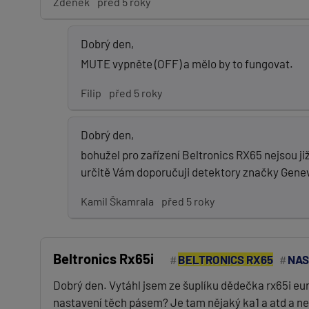
Zdeněk
před 5 roky
Dobrý den,
MUTE vypněte (OFF) a mělo by to fungovat.
Filip
před 5 roky
Dobrý den,
bohužel pro zařízení Beltronics RX65 nejsou již
určitě Vám doporučuji detektory značky Gene
Kamil Škamrala
před 5 roky
Beltronics Rx65i
BELTRONICS RX65
NAS
Dobrý den. Vytáhl jsem ze šuplíku dědečka rx65i eur
nastavení těch pásem? Je tam nějaký ka1 a atd a nev