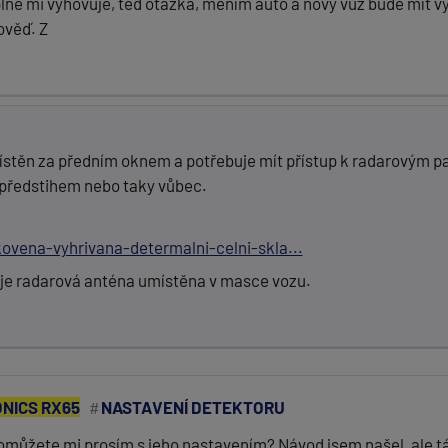
ně mi vyhovuje, teď otázka, měním auto a nový vůz bude mít v
ověď. Z
stěn za předním oknem a potřebuje mít přístup k radarovým p
 předstihem nebo taky vůbec.
ovena-vyhrivana-determalni-celni-skla...
 je radarová anténa umístěna v masce vozu.
NICS RX65
NASTAVENÍ DETEKTORU
omůžete mi prosím s jeho nastavením? Návod jsem našel ,ale t