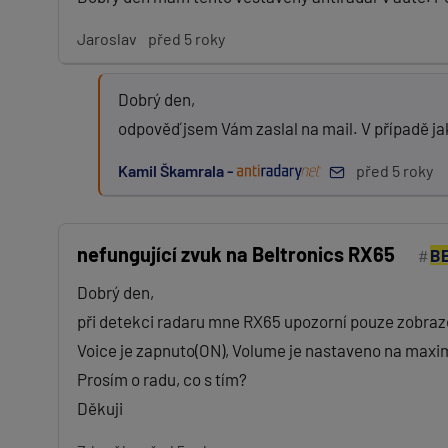
Jaroslav
před 5 roky
Dobrý den,
odpověď jsem Vám zaslal na mail. V případě ja
Kamil Škamrala -
před 5 roky
nefungující zvuk na Beltronics RX65
BE
Dobrý den,
při detekci radaru mne RX65 upozorní pouze zobraz
Voice je zapnuto(ON), Volume je nastaveno na max
Prosím o radu, co s tím?
Děkuji