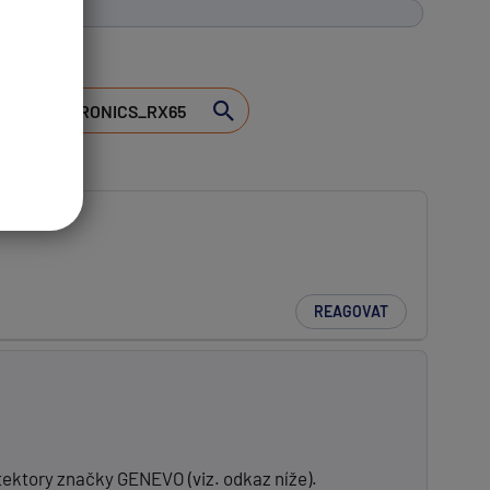
REAGOVAT
tektory značky GENEVO (viz. odkaz níže).