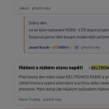
Jakub
před 6 roky
Dobrý den,
co se týče nastavení RD65i: V ČR doporučuje
Doporučujeme Vám koupit modernější zařízení, je
Josef Kocík -
před 6 roky
Hlášení o nízkém stavu napětí
BELTRON
Přeji hezký den mám radar BELTRONICS RX65E a použ
zátěži motoru vypíná alternátor a určitou dobu nedob
přestane. Mám dotaz jde nějakým způsobem hlášení v
Pavel Trubka
před 6 roky