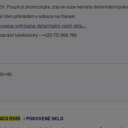
it. Pouze si zkontrolujte, zda ve voze nemáte determální/poko
kel Vám přikládám v odkaze na článek:
ovena-vyhrivana-determalni-celni-skla...
obrátit telefonicky - +420 731 966 799
do něj.
ICS RX65
POKOVENÉ SKLO