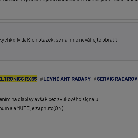
kýchkoliv dalších otázek, se na mne neváhejte obrátit.
LTRONICS RX65
LEVNÉ ANTIRADARY
SERVIS RADARO
ením na display avšak bez zvukového signálu.
imum a aMUTE je zapnuto(ON)