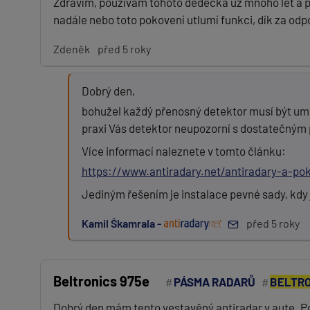
Zdravím, používám tohoto dědečka už mnoho let a pl
nadále nebo toto pokovení utlumí funkci, dík za odp
Zdeněk
před 5 roky
Dobrý den,
bohužel každý přenosný detektor musí být umí
praxi Vás detektor neupozorní s dostatečným
Více informací naleznete v tomto článku:
https://www.antiradary.net/antiradary-a-pok
Jediným řešením je instalace pevné sady, kdy
Kamil Škamrala -
před 5 roky
Beltronics 975e
PÁSMA RADARŮ
BELTRO
Dobrý den mám tento vestavěný antiradar v aute. P