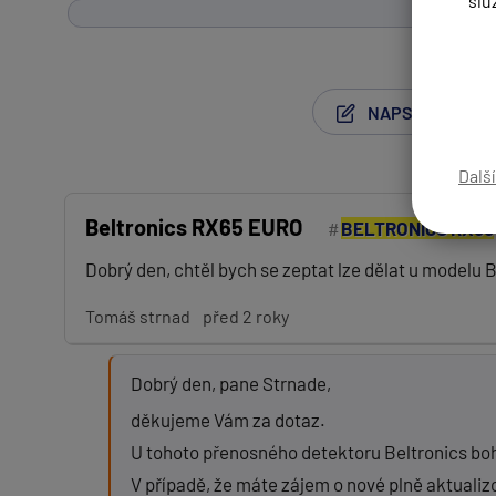
slu
NAPSAT NOVÝ P
Dalš
Beltronics RX65 EURO
BELTRONICS RX65
Dobrý den, chtěl bych se zeptat lze dělat u modelu
Vaše jméno:
Tomáš strnad
před 2 roky
Váš e-mail:
Dobrý den, pane Strnade,
Předmět:
děkujeme Vám za dotaz.
U tohoto přenosného detektoru Beltronics boh
V případě, že máte zájem o nové plně aktuali