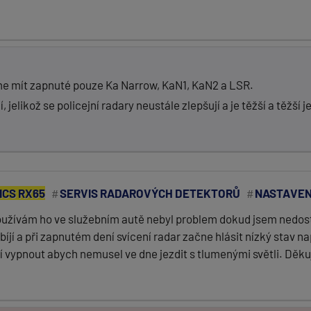
me mít zapnuté pouze Ka Narrow, KaN1, KaN2 a LSR.
likož se policejní radary neustále zlepšují a je těžší a těžší j
ICS RX65
SERVIS RADAROVÝCH DETEKTORŮ
NASTAVEN
ívám ho ve služebním autě nebyl problem dokud jsem nedostal
íjí a při zapnutém dení svícení radar začne hlásit nízký stav n
ypnout abych nemusel ve dne jezdit s tlumenými světli. Děkuji