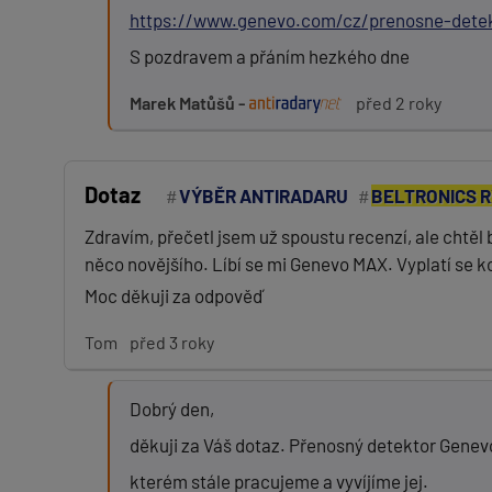
https://www.genevo.com/cz/prenosne-detek
Zpráva:
S pozdravem a přáním hezkého dne
Marek Matůšů -
před 2 roky
PŘIDAT PŘÍSPĚVEK
Dotaz
VÝBĚR ANTIRADARU
BELTRONICS R
Zdravím, přečetl jsem už spoustu recenzí, ale chtěl
něco novějšího. Líbí se mi Genevo MAX. Vyplatí se ko
Moc děkuji za odpověď
Tom
před 3 roky
Dobrý den,
děkuji za Váš dotaz. Přenosný detektor Genevo 
kterém stále pracujeme a vyvíjíme jej.