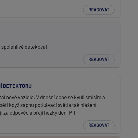
REAGOVAT
e spolehlivě detekovat.
REAGOVAT
Í DETEKTORU
 nové vozidlo. V dnešní době se kvůli smisím a
apětí když zapnu potkávací světla tak hlášení
 za odpověď a přeji hezký den. P.T.
REAGOVAT