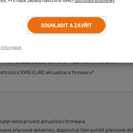
žeb. Pro naše zásady navštivte sekci
obchodní podmínky
.
GENEVO GPS+
SOUHLASIT A ZAVŘÍT
ŘÍSPĚVEK
ZRUŠIT HLEDÁNÍ
í informace
AKTUALIZACE DETEKTORŮ
LEVNÉ ANTIRADARY
 Beltronics RX65 EURO aktualizace firmwaru?
(
email bude skrytý
- slouží pro notifikace při odpovědi)
užel nelze provést aktualizaci firmware.
zované přenosné detektory, doporučuji Vám pořídit přenosné de