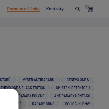
t
Poradna a články
Kontakty
EKTORŮ
VÝBĚR ANTIRADARU
GENEVO ONE S
GENEVO ONE S BLACK EDITION
UMÍSTĚNÍ DETEKTORU
M
ANTIRADARY POLSKO
ANTIRADARY NĚMECKO
a
R NA MOTORCE
RADARY BRNO
POLICEJNÍ BMW