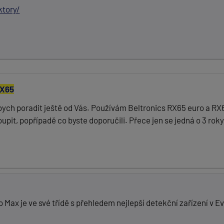
tory/
X65
 bych poradit ještě od Vás. Používám Beltronics RX65 euro a RX
upit, popřípadě co byste doporučili. Přece jen se jedná o 3 rok
Max je ve své třídě s přehledem nejlepší detekční zařízení v E