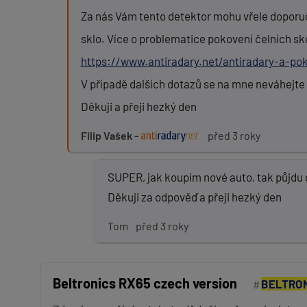
Za nás Vám tento detektor mohu vřele doporuč
sklo. Více o problematice pokovení čelních s
https://www.antiradary.net/antiradary-a-pok
V případě dalších dotazů se na mne neváhejte 
Děkuji a přeji hezký den
Filip Vašek -
před 3 roky
SUPER, jak koupím nové auto, tak půjdu 
Děkuji za odpověď a přeji hezký den
Tom
před 3 roky
Beltronics RX65 czech version
BELTRON