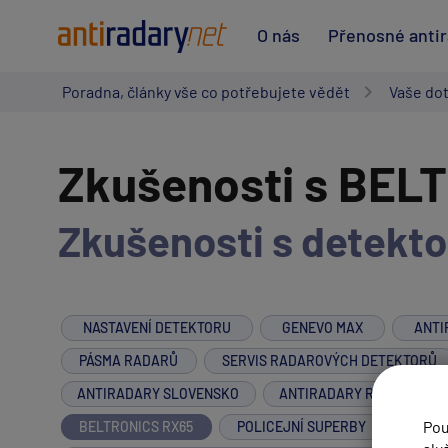
O nás
Přenosné anti
Poradna, články vše co potřebujete vědět
Vaše do
Zkušenosti s BEL
Zkušenosti s detekto
NASTAVENÍ DETEKTORU
GENEVO MAX
ANTI
PÁSMA RADARŮ
SERVIS RADAROVÝCH DETEKTORŮ
ANTIRADARY SLOVENSKO
ANTIRADARY RAKOUSKO
Pou
BELTRONICS RX65
POLICEJNÍ SUPERBY
PROT