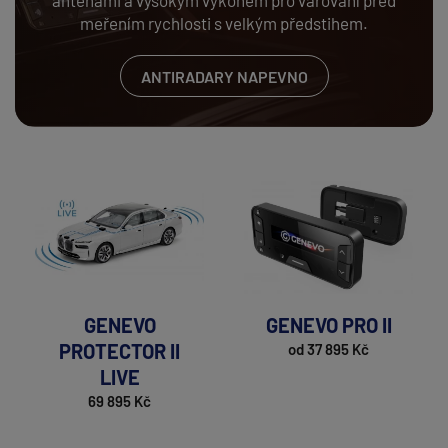
anténami a vysokým výkonem pro varování před
meřením rychlosti s velkým předstihem.
ANTIRADARY NAPEVNO
GENEVO
GENEVO PRO II
PROTECTOR II
od 37 895 Kč
LIVE
69 895 Kč