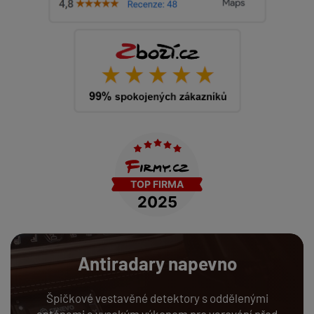
Antiradary napevno
Špičkové vestavěné detektory s oddělenými