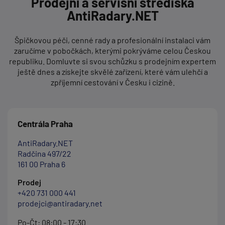
Prodejní a servisní střediska
AntiRadary.NET
Špičkovou péči, cenné rady a profesionální instalaci vám
zaručíme v pobočkách, kterými pokrýváme celou Českou
republiku. Domluvte si svou schůzku s prodejním expertem
ještě dnes a získejte skvělé zařízení, které vám ulehčí a
zpříjemní cestování v Česku i cizině.
Centrála Praha
AntiRadary.NET
Radčina 497/22
161 00 Praha 6
Prodej
+420 731 000 441
prodejci@antiradary.net
Po-Čt: 08:00 - 17:30