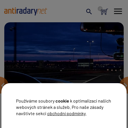
Používáme soubory
cookie
k optimalizaci našich
webových stránek a služeb. Pro naše zásady
Přenosné radarové detektory
navštivte sekci
obchodní podmínky
.
nově i na splátky