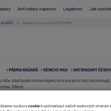
radary
Antiradary napevno
Legálnost
Jak vybíra
RADARŮ
Kamery na nových PČR BMW
W
PÁSMA RADARŮ
GENEVO MAX
ANTIRADARY ČESKO
az níže, zdali bude možná nějaká ochrana proti této technologii,
 max. Děkuji.
(
email bude skrytý
- slouží pro notifikace při odpovědi)
žíváme soubory
cookie
k optimalizaci našich webových stránek 