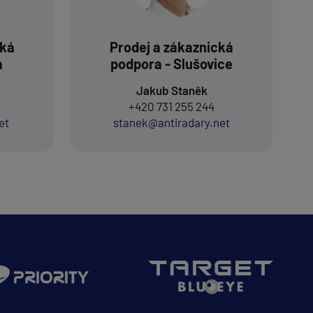
cká
Prodej a zákaznická
a
podpora - Slušovice
Jakub Staněk
+420 731 255 244
et
stanek@antiradary.net