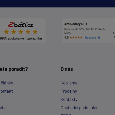
ete poradit?
O nás
a články
Kdo jsme
kontakt
Prodejny
Kontakty
doba
Obchodní podmínky