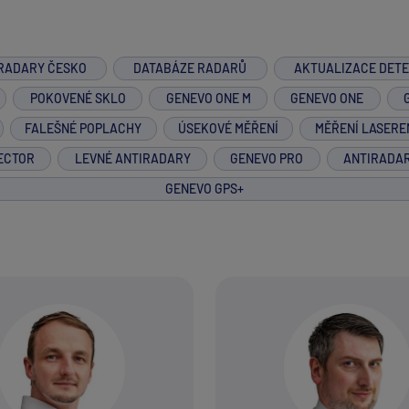
RADARY ČESKO
DATABÁZE RADARŮ
AKTUALIZACE DET
POKOVENÉ SKLO
GENEVO ONE M
GENEVO ONE
FALEŠNÉ POPLACHY
ÚSEKOVÉ MĚŘENÍ
MĚŘENÍ LASERE
ECTOR
LEVNÉ ANTIRADARY
GENEVO PRO
ANTIRADA
GENEVO GPS+