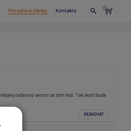
t
Poradna a články
Kontakty
 nějaký radarový senzor se tam řeší. Tak jestli bude
REAGOVAT
a