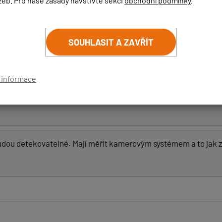
žeb. Pro naše zásady navštivte sekci
obchodní podmínky
.
dit, zda bude tento systém detekovatelný či nikoli. Situaci sl
t. Jakmile budeme mít podrobnější informace, budeme všechny 
SOUHLASIT A ZAVŘÍT
í informace
ový systém v nových BMW mít bude (podle specifikace je to ra
asem nějaká detekce fungovat mohla. Držím palce!
udou detekovatelné. Mají měřit kamerovým systémem a to jak z