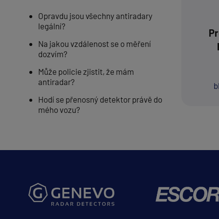
Opravdu jsou všechny antiradary
legální?
Pr
Na jakou vzdálenost se o měření
dozvím?
Může policie zjistit, že mám
antiradar?
b
Hodí se přenosný detektor právě do
mého vozu?