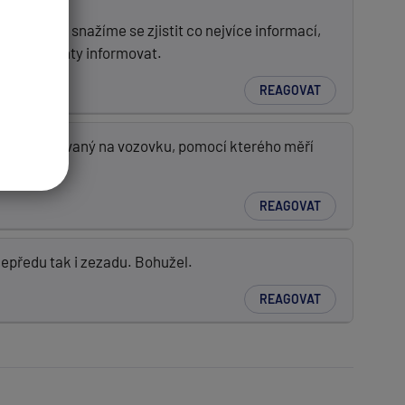
edujeme a snažíme se zjistit co nejvíce informací,
naše klienty informovat.
REAGOVAT
dar nasměrovaný na vozovku, pomocí kterého měří
REAGOVAT
epředu tak i zezadu. Bohužel.
REAGOVAT