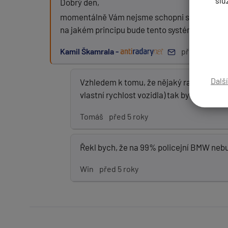
slu
Dobrý den,
momentálně Vám nejsme schopni s jistotou potvr
na jakém principu bude tento systém pracova
Zpráva:
Kamil Škamrala -
před 5 roky
Dalš
Vzhledem k tomu, že nějaký radar ten n
vlastní rychlost vozidla) tak by na to č
PŘIDAT PŘÍSPĚVEK
Tomáš
před 5 roky
Řekl bych, že na 99% policejní BMW neb
Win
před 5 roky