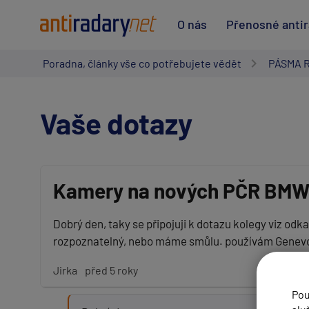
O nás
Přenosné anti
Poradna, články vše co potřebujete vědět
PÁSMA 
Vaše dotazy
Kamery na nových PČR BM
Vaše jméno:
Dobrý den, taky se připojuji k dotazu kolegy viz odk
rozpoznatelný, nebo máme smůlu. používám Genevo
Váš e-mail:
Jirka
před 5 roky
Pou
Předmět: