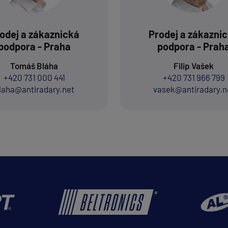
odej a zákaznická
Prodej a zákazni
podpora - Praha
podpora - Prah
Tomáš Bláha
Filip Vašek
+420 731 000 441
+420 731 966 799
laha@antiradary.net
vasek@antiradary.n