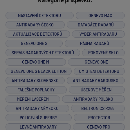
Kategorie příspěvků:
NASTAVENÍ DETEKTORU
GENEVO MAX
ANTIRADARY ČESKO
DATABÁZE RADARŮ
AKTUALIZACE DETEKTORŮ
VÝBĚR ANTIRADARU
GENEVO ONE S
PÁSMA RADARŮ
SERVIS RADAROVÝCH DETEKTORŮ
POKOVENÉ SKLO
GENEVO ONE M
GENEVO ONE
GENEVO ONE S BLACK EDITION
UMÍSTĚNÍ DETEKTORU
ANTIRADARY SLOVENSKO
ANTIRADARY RAKOUSKO
FALEŠNÉ POPLACHY
ÚSEKOVÉ MĚŘENÍ
MĚŘENÍ LASEREM
ANTIRADARY POLSKO
ANTIRADARY NĚMECKO
BELTRONICS RX65
POLICEJNÍ SUPERBY
PROTECTOR
LEVNÉ ANTIRADARY
GENEVO PRO