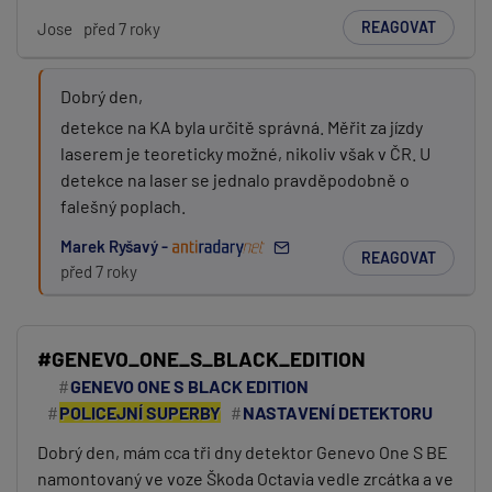
REAGOVAT
Jose
před 7 roky
Dobrý den,
detekce na KA byla určitě správná. Měřit za jízdy
laserem je teoreticky možné, nikoliv však v ČR. U
detekce na laser se jednalo pravděpodobně o
falešný poplach.
Marek Ryšavý -
REAGOVAT
před 7 roky
#GENEVO_ONE_S_BLACK_EDITION
GENEVO ONE S BLACK EDITION
POLICEJNÍ SUPERBY
NASTAVENÍ DETEKTORU
Dobrý den, mám cca tři dny detektor Genevo One S BE
namontovaný ve voze Škoda Octavia vedle zrcátka a ve