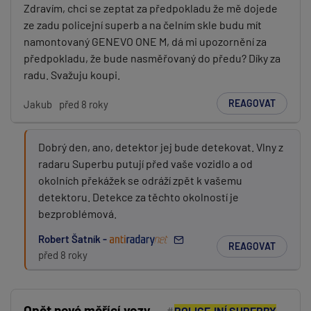
Zdravím, chci se zeptat za předpokladu že mě dojede
ze zadu policejní superb a na čelním skle budu mít
namontovaný GENEVO ONE M, dá mi upozornění za
předpokladu, že bude nasměřovaný do předu? Díky za
radu. Svažuju koupi.
REAGOVAT
Jakub
před 8 roky
Dobrý den, ano, detektor jej bude detekovat. Vlny z
radaru Superbu putují před vaše vozidlo a od
okolních překážek se odráží zpět k vašemu
detektoru. Detekce za těchto okolností je
bezproblémová.
Robert Šatník -
REAGOVAT
před 8 roky
Opět nové měřící vozy
POLICEJNÍ SUPERBY