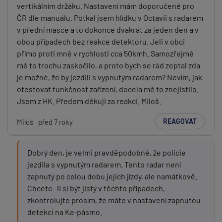
vertikálním držáku. Nastavení mám doporučené pro
ČR dle manuálu. Potkal jsem hlídku v Octavii s radarem
v přední masce a to dokonce dvakrát za jeden den a v
obou případech bez reakce detektoru. Jeli v obci
přímo proti mně v rychlosti cca 50kmh. Samozřejmě
mě to trochu zaskočilo, a proto bych se rád zeptal zda
je možné, že by jezdili s vypnutým radarem? Nevím, jak
otestovat funkčnost zařízení, docela mě to znejistilo.
Jsem z HK. Předem děkuji za reakci. Miloš.
REAGOVAT
Miloš
před 7 roky
Dobrý den, je velmi pravděpodobné, že policie
jezdila s vypnutým radarem. Tento radar není
zapnutý po celou dobu jejich jízdy, ale namátkově.
Chcete- li si být jistý v těchto případech,
zkontrolujte prosím, že máte v nastavení zapnutou
detekci na Ka-pásmo.