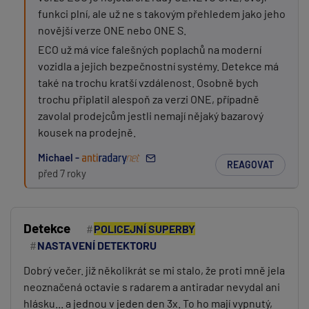
funkci plní, ale už ne s takovým přehledem jako jeho
novější verze ONE nebo ONE S.
ECO už má více falešných poplachů na moderní
vozidla a jejich bezpečnostní systémy. Detekce má
také na trochu kratší vzdálenost. Osobně bych
trochu připlatil alespoň za verzi ONE, případně
zavolal prodejcům jestli nemají nějaký bazarový
kousek na prodejně.
Michael -
REAGOVAT
před 7 roky
Detekce
POLICEJNÍ SUPERBY
NASTAVENÍ DETEKTORU
Dobrý večer. již několikrát se mi stalo, že proti mně jela
neoznačená octavie s radarem a antiradar nevydal ani
hlásku... a jednou v jeden den 3x. To ho mají vypnutý,