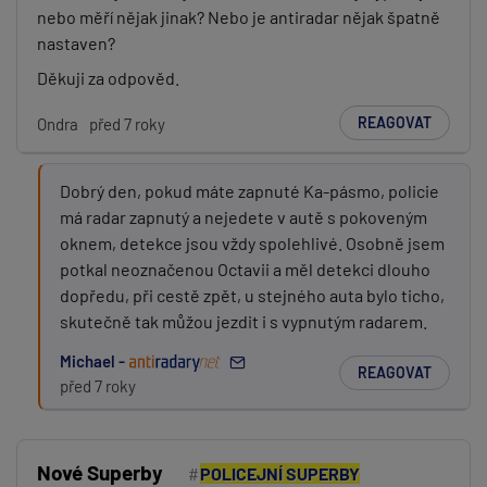
nebo měří nějak jinak? Nebo je antiradar nějak špatně
nastaven?
Děkuji za odpověd.
REAGOVAT
Ondra
před 7 roky
Dobrý den, pokud máte zapnuté Ka-pásmo, policie
má radar zapnutý a nejedete v autě s pokoveným
oknem, detekce jsou vždy spolehlivé. Osobně jsem
potkal neoznačenou Octavii a měl detekci dlouho
dopředu, při cestě zpět, u stejného auta bylo ticho,
skutečně tak můžou jezdit i s vypnutým radarem.
Michael -
REAGOVAT
před 7 roky
Nové Superby
POLICEJNÍ SUPERBY