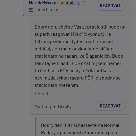
Marek Ryšavý -
REAGOVAT
před 6 roky
Dobrý den, chci se Vás zeptat jestli bude na
superb reagovat i Max? S vypnutý Ka
filtrem jezdím asi týden a zatím mi nic
nehlásí. Jen mám odzkoušené hlášení
stacionárního radaru ve Šlapanicich. Bude
tak stejně hlásit i PČR? Zatím jsem neměl
tu čest se s PČR co by měřila setkat a
nevím zda výkon radaru PČR je shodný se
stacionární měřením.
Děkuji
REAGOVAT
Martin
před 6 roky
Dobrý den, filtr si nastavte na Normal.
Radary v policejních Superbech jsou