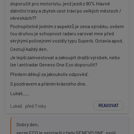
doporučit pro motoristu, jenž jezdí z 90% hlavně
dálniční trasy a zbytek cest tráví po velkých městech /
okreskách??
Pochopitelně jedním z aspektů je cena výrobku, ovšem
tou druhou je schopnost radaru varovat mne před
skrýtými policejními vozidly typu Superb, Octavia apod.
Cestuji každý den.
Je lepší zainvestovat a zakoupit dražší výrobek, nebo
lze i antiradar Genevo One Eco doporučit?
Předem děkuji za jakoukoliv odpověď.
S pozdravem a přáním krásného dne,
Lukáš.....
REAGOVAT
Lukáš
před 7 roky
Dobrý den,
verze ECO je nejstarší z řady GENEVO ONE, svojí