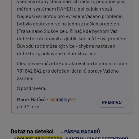
všechny druhy stacionárních radarů, podobně jako
měření systémem RAMER u policejních vozů.
Nejlepší variantou pro vyřešení Vašeho problému
by bylo dostavení se na jednu z našich prodejen
(Praha nebo Slušovice u Zlína), kde bychom Váš
detektor otestovali a zjistili, kde může být problém.
Důvodů totiž může být více - chybné nastavení
PŘIDAT PŘÍSPĚVEK
detektoru, pokovené čelní sklo a jiné.
Ideálně mě můžete kontaktovat na telefonním čísle
731 842 842 pro dořešení detailů opravy Vašeho
zařízení.
S pozdravem,
Marek Matůšů -
REAGOVAT
před 2 roky
Dotaz na detekci
PÁSMA RADARŮ
POLICEJNÍ SUPERBY
AKTUALIZACE DETEKTORŮ