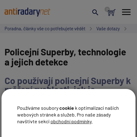
Poradna, články vše co potřebujete vědět
Vaše dotazy
Policejní Superby, technologie
a jejich detekce
Co používají policejní Superby k
měření rychlosti, jak je
detekovat
Používáme soubory
cookie
k optimalizaci našich
webových stránek a služeb. Pro naše zásady
NAPSAT NOVÝ PŘÍSPĚVEK
navštivte sekci
obchodní podmínky
.
ZRUŠIT HLEDÁNÍ