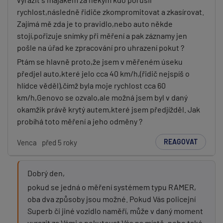
rychlost,následně řidiče zkompromitovat a zkasírovat.
Zajímá mě zda je to pravidlo,nebo auto někde
stojí,pořizuje snímky při měření a pak záznamy jen
pošle na úřad ke zpracování pro uhrazení pokut ?
Ptám se hlavně proto,že jsem v měřeném úseku
předjel auto,které jelo cca 40 km/h,(řidič nejspíš o
hlídce věděl),čímž byla moje rychlost cca 60
km/h,Genovo se ozvalo,ale možná jsem byl v daný
okamžik právě krytý autem,které jsem předjížděl. Jak
probíhá toto měření a jeho odměny ?
REAGOVAT
Venca
před 5 roky
Dobrý den,
pokud se jedná o měření systémem typu RAMER,
oba dva způsoby jsou možné. Pokud Vás policejní
Superb či jiné vozidlo naměří, může v daný moment
vyrazit za Vámi a pokutovat Vás na místě, nebo také