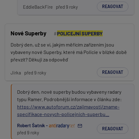
REAGOVAT
EddieBackFire
před 9 roky
Nové Superby
POLICEJNÍ SUPERBY
Dobrý den, už se ví, jakým měřícím zařízením jsou
vybaveny nové Superby, které má Policie v blízké době
převzít? Děkuji za odpověď
REAGOVAT
Jirka
před 9 roky
Dobrý den, nové superby budou vybaveny radary
typu Ramer. Podrobnější informace v článku zde:
https://www.autoforum.cz/zajimavosti/zname-
specifikace-novych-policejnich-superbu...
Robert Šatník -
REAGOVAT
před 9 roky