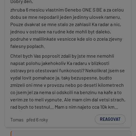
Dobry den,
zhruba 6 mesicu vlastnim Genebo ONE S BE a za celou
dobu se mne nepodaril jeden jedinny ulovek rameru.
Pouze dvakrat se mne stalo ze zahlasil Ka radar a nic,
jednou v ostrave na rudne kde mohli byt daleko,
podruhe v malilinkate vesnicce kde slo o zcela zjevny
falesny poplach.
Chtel bych Vas poprosit zdali by jste mne nemohli
napsat polohu jakehokoliv Ka radaru v blizkosti
ostravy pro otestovani funkcnosti? Nekolikrat jsem se
vydal lovit pomahace ja, taky bezuspesne, budto
zmizeli oni mne v provozu nebo po deseti kilometrech
co jsem jel za nema si odskcili na benzinu na kafe a to
verim ze to meli vypnute. Ale mam cim dal vetsi strach,
rad bych to testnul... Mam s nim najeto cca 10k km...
REAGOVAT
Tomas
před 6 roky