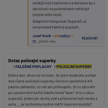
silnější než stacionární a detekce by v
závislosti na podmínkách měla být
stejná nebo lepší.
Adaptivní tempomat Superbů už
nevyvolává falešný poplach.
Josef Kocík -
REAGOVAT
před 6 roky
Dotaz policejní superby
FALEŠNÉ POPLACHY
POLICEJNÍ SUPERBY
Dobrý den, dnes se mi stalo, že jsem dvakráte potkal
dva různé policejní superby, Genovo spolehlivě KA
pásmo zahlásilo, co mě ale překvapilo, že to zárověn
po upozornění na KA hlásilo hned "laser" a to u obou
superbů, jeden jel, druhý stál a příslušníci byli venku z
auta..... je technicky možné měřit laserem za jízdy?