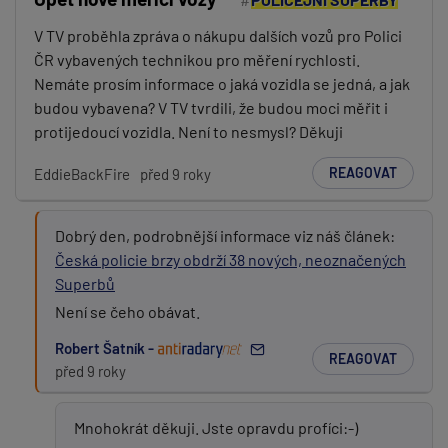
V TV proběhla zpráva o nákupu dalších vozů pro Polici
ČR vybavených technikou pro měření rychlosti.
Nemáte prosím informace o jaká vozidla se jedná, a jak
budou vybavena? V TV tvrdili, že budou moci měřit i
protijedoucí vozidla. Není to nesmysl? Děkuji
REAGOVAT
EddieBackFire
před 9 roky
Dobrý den, podrobnější informace viz náš článek:
Česká policie brzy obdrží 38 nových, neoznačených
Superbů
Není se čeho obávat.
Robert Šatník -
REAGOVAT
před 9 roky
Mnohokrát děkuji. Jste opravdu profíci:-)