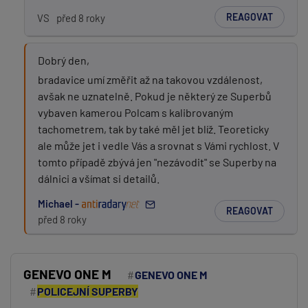
REAGOVAT
VS
před 8 roky
Dobrý den,
bradavice umí změřit až na takovou vzdálenost,
avšak ne uznatelně. Pokud je některý ze Superbů
vybaven kamerou Polcam s kalibrovaným
tachometrem, tak by také měl jet blíž. Teoreticky
ale může jet i vedle Vás a srovnat s Vámi rychlost. V
tomto případě zbývá jen "nezávodit" se Superby na
dálnici a všímat si detailů.
Michael -
REAGOVAT
před 8 roky
GENEVO ONE M
GENEVO ONE M
POLICEJNÍ SUPERBY