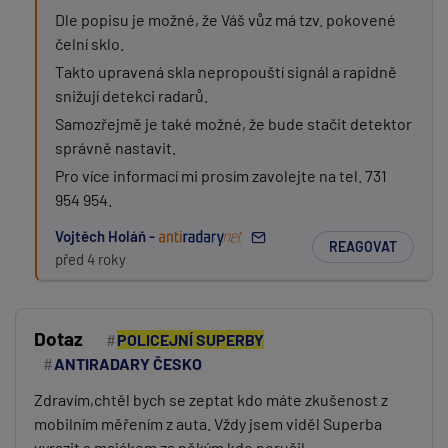
Dle popisu je možné, že Váš vůz má tzv. pokovené
čelní sklo.
Takto upravená skla nepropouští signál a rapidně
snižují detekci radarů.
Samozřejmě je také možné, že bude stačit detektor
správně nastavit.
Pro více informací mi prosím zavolejte na tel. 731
954 954.
Vojtěch Holáň -
REAGOVAT
před 4 roky
Dotaz
POLICEJNÍ SUPERBY
ANTIRADARY ČESKO
Zdravím,chtěl bych se zeptat kdo máte zkušenost z
mobilním měřením z auta. Vždy jsem viděl Superba
vyrazit s majákem za někým kdo porušil