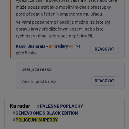
může pouze stát jako mobilní hlídka a přestupky
poté předat k řešení kompetentnímu úřadu.
Ve Vámi popsaném případě je možné, že jste byl
opravu krytý předjížděným vozem, nebo jste
rychlost v rámci tolerance nepřekročil.
Kamil Škamrala -
REAGOVAT
před 5 roky
Děkuji za reakci
REAGOVAT
Venca
před 5 roky
Ka radar
FALEŠNÉ POPLACHY
GENEVO ONE S BLACK EDITION
POLICEJNÍ SUPERBY