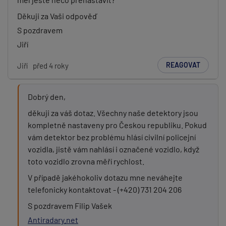
Děkuji za Vaši odpověď
S pozdravem
Jiří
REAGOVAT
Jiří
před 4 roky
Dobrý den,
děkuji za váš dotaz. Všechny naše detektory jsou
kompletně nastaveny pro Českou republiku. Pokud
vám detektor bez problému hlásí civilní policejní
vozidla, jistě vám nahlásí i označené vozidlo, když
toto vozidlo zrovna měří rychlost.
V případě jakéhokoliv dotazu mne neváhejte
telefonicky kontaktovat - (+420) 731 204 206
S pozdravem Filip Vašek
Antiradary.net