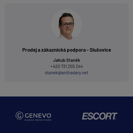
Prodej a zákaznická podpora - Slušovice
Jakub Staněk
+420 731 255 244
stanek@antiradary.net