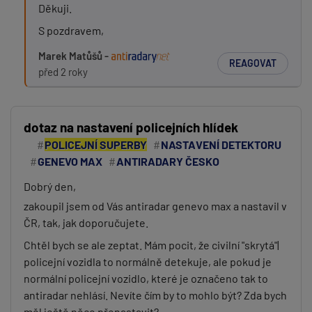
Děkuji.
S pozdravem,
Marek Matůšů -
REAGOVAT
před 2 roky
dotaz na nastavení policejních hlídek
POLICEJNÍ SUPERBY
NASTAVENÍ DETEKTORU
GENEVO MAX
ANTIRADARY ČESKO
Dobrý den,
zakoupil jsem od Vás antiradar genevo max a nastavil v
ČR, tak, jak doporučujete.
Chtěl bych se ale zeptat. Mám pocit, že civilní "skrytá"|
policejní vozidla to normálně detekuje, ale pokud je
normální policejní vozidlo, které je označeno tak to
antiradar nehlásí. Nevíte čím by to mohlo být? Zda bych
měl ještě něco přenastavit?