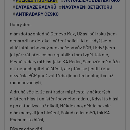
DATABÁZE RADARŮ
NASTAVENÍ DETEKTORU
ANTIRADARY ČESKO
Dobrý den,
mám dotaz ohledně Genevo Max. Už asi půl roku jsem
nenarazil na detekci měření policií. A to i když jsem
viděl stát schovaný neoznačený vůz PČR. I když jsem
jel párkrát přes celou republiku tam i zpět tak nic.
Pevně radary mi hlásí jako KA Radar. Samozřejmě můžu
mít nepochopitelné štěstí, ale ptám se jestli třeba
nezačala PČR používat třeba jinou technologii co už
radar nezachytí.
A druhá věc je, že antiradar mi přestal v některých
místech hlásit umístění pevného radaru. Kdysi to hlásil
a po aktualizaci už nikoli. Někde ano, někde ne, ale
mám namysli jen hlášení. Pokud radar měří, tak KA
Radar mi to hlásí.
Díky za odpověď.