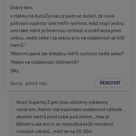
Dobrý den,
v článku na AutoŽurnál.cz jsem se dočetl, že nové
policejní superby "umí měřit rychlost, když stojí i jedou,
umí také měřit průměrnou rychlost a změří auta před
sebou, vedle sebe i za sebou a to na vzdálenost až 400
metrů."
?Není mi jasné jak dokážou měřit rychlost vedle sebe?
?Nebo na vzdálenost 400metrů?
Díky
REAGOVAT
Benny
před 8 roky
Nové Superby 3.gen jsou všechny vybaveny
ramerem. Ramer má maximální vzdálenost několik
desítek metrů před sebe pod úhlem...max je
60metru ale ani to se nevyužívá kvůli množství
rušivých odrazů...měří se na 20-30m