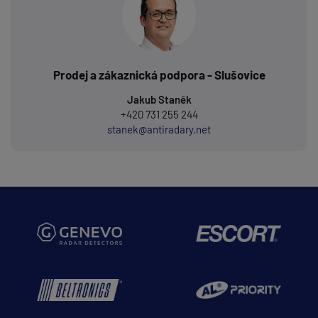
Prodej a zákaznická podpora - Slušovice
Jakub Staněk
+420 731 255 244
stanek@antiradary.net