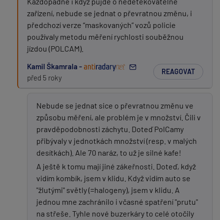
Každopádně i když půjde o nedetekovatelné
zařízení, nebude se jednat o převratnou změnu, i
předchozí verze “maskovaných” vozů policie
používaly metodu měření rychlosti souběžnou
jízdou (POLCAM).
Kamil Škamrala -
REAGOVAT
před 5 roky
Nebude se jednat sice o převratnou změnu ve
způsobu měření, ale problém je v množství. Čili v
pravděpodobnosti záchytu. Doteď PolCamy
přibývaly v jednotkách množství (resp. v malých
desítkách). Ale 70 naráz, to už je silné kafe!
A ještě k tomu mají jiné zákeřnosti. Doteď, když
vidím kombík, jsem v klidu. Když vidím auto se
"žlutými" světly (=halogeny), jsem v klidu. A
jednou mne zachránilo i včasné spatření "prutu"
na střeše. Tyhle nové buzerkáry to celé otočily