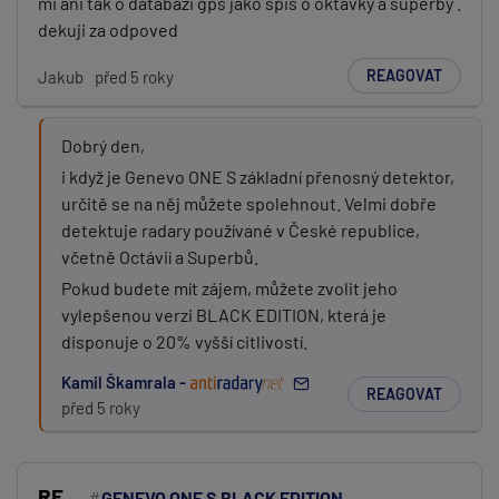
mi ani tak o databazi gps jako spis o oktavky a superby .
dekuji za odpoved
REAGOVAT
Jakub
před 5 roky
Dobrý den,
i když je Genevo ONE S základní přenosný detektor,
určitě se na něj můžete spolehnout. Velmi dobře
detektuje radary používané v České republice,
včetně Octávií a Superbů.
Pokud budete mít zájem, můžete zvolit jeho
vylepšenou verzi BLACK EDITION, která je
disponuje o 20% vyšší citlivostí.
Kamil Škamrala -
REAGOVAT
před 5 roky
RE
GENEVO ONE S BLACK EDITION