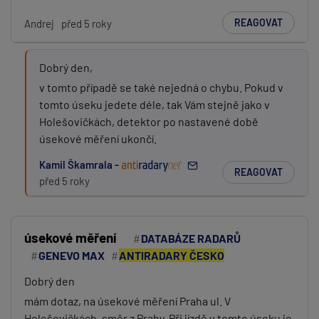
REAGOVAT
Andrej
před 5 roky
Dobrý den,
v tomto případě se také nejedná o chybu. Pokud v
tomto úseku jedete déle, tak Vám stejně jako v
Holešovičkách, detektor po nastavené době
úsekové měření ukončí.
Kamil Škamrala -
REAGOVAT
před 5 roky
úsekové měření
DATABÁZE RADARŮ
GENEVO MAX
ANTIRADARY ČESKO
Dobrý den
mám dotaz, na úsekové měření Praha ul. V
Holešovičkách, směr z Prahy. Při jízdě v tomto úseku je