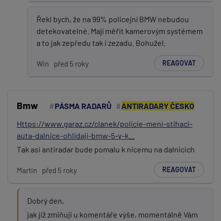
Řekl bych, že na 99% policejní BMW nebudou
detekovatelné. Mají měřit kamerovým systémem
a to jak zepředu tak i zezadu. Bohužel.
REAGOVAT
Win
před 5 roky
Bmw
PÁSMA RADARŮ
ANTIRADARY ČESKO
Https://www.garaz.cz/clanek/policie-meni-stihaci-
auta-dalnice-ohlidaji-bmw-5-v-k...
Tak asi antiradar bude pomalu k nicemu na dalnicich
REAGOVAT
Martin
před 5 roky
Dobrý den,
jak již zmiňuji u komentáře výše, momentálně Vám