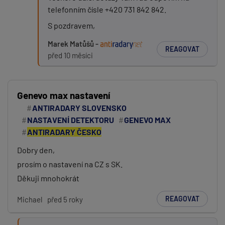
telefonním čísle +420 731 842 842.
S pozdravem,
Marek Matůšů -
REAGOVAT
před 10 měsíci
Genevo max nastavení
ANTIRADARY SLOVENSKO
NASTAVENÍ DETEKTORU
GENEVO MAX
ANTIRADARY ČESKO
Dobry den,
prosím o nastavení na CZ s SK.
Děkuji mnohokrát
REAGOVAT
Michael
před 5 roky