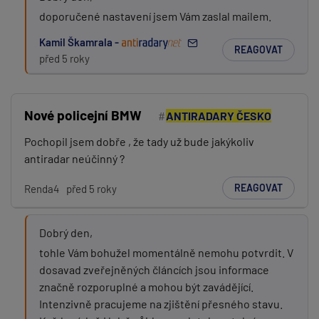
doporučené nastavení jsem Vám zaslal mailem.
Kamil Škamrala -
REAGOVAT
před 5 roky
PŘIDAT PŘÍSPĚVEK
Nové policejní BMW
ANTIRADARY ČESKO
Pochopil jsem dobře , že tady už bude jakýkoliv
antiradar neúčinný ?
REAGOVAT
Renda4
před 5 roky
Dobrý den,
tohle Vám bohužel momentálně nemohu potvrdit. V
dosavad zveřejněných článcích jsou informace
značně rozporuplné a mohou být zavádějící.
Intenzivně pracujeme na zjištění přesného stavu.