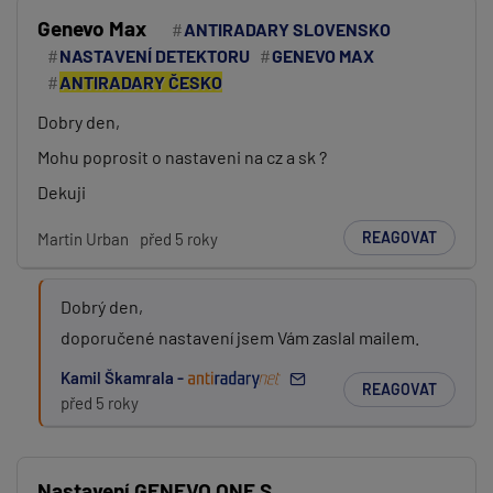
Genevo Max
ANTIRADARY SLOVENSKO
NASTAVENÍ DETEKTORU
GENEVO MAX
ANTIRADARY ČESKO
Dobry den,
Mohu poprosit o nastaveni na cz a sk ?
Dekuji
REAGOVAT
Martin Urban
před 5 roky
Dobrý den,
doporučené nastavení jsem Vám zaslal mailem.
Kamil Škamrala -
REAGOVAT
před 5 roky
Nastavení GENEVO ONE S