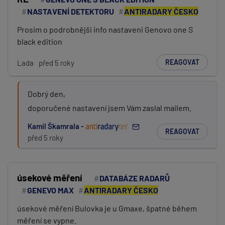
NASTAVENÍ DETEKTORU
ANTIRADARY ČESKO
Prosim o podrobnějši info nastaveni Genovo one S
black edition
REAGOVAT
Lada
před 5 roky
Dobrý den,
doporučené nastavení jsem Vám zaslal mailem.
Kamil Škamrala -
REAGOVAT
před 5 roky
úsekové měření
DATABÁZE RADARŮ
GENEVO MAX
ANTIRADARY ČESKO
úsekové měření Bulovka je u Gmaxe, špatné během
měření se vypne.