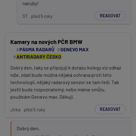
naruby!
REAGOVAT
ST
před 5 roky
Kamery na nových PČR BMW
PÁSMA RADARŮ
GENEVO MAX
ANTIRADARY ČESKO
Dobrý den, taky se připojuji k dotazu kolegy viz odkaz
níže, zdali bude možná nějaká ochrana proti této
technologii, nějaký radarový senzor se tam řeší. Tak
jestli bude rozpoznatelný, nebo máme smůlu.
používám Genevo max. Děkuji.
REAGOVAT
Jirka
před 5 roky
Dobrý den,