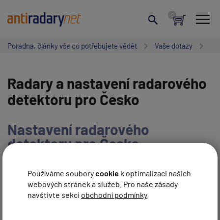
Poradna, články vše co potřebujete vědět
Vaše dotazy
Radary a nastavení radarového
detektoru pro Česko
Nastavení radarového
detektoru pro Česko,
legislativa a změny, databáze
Používáme soubory
cookie
k optimalizaci našich
webových stránek a služeb. Pro naše zásady
NAPSAT NOVÝ PŘÍSPĚVEK
navštivte sekci
obchodní podmínky
.
ZRUŠIT HLEDÁNÍ