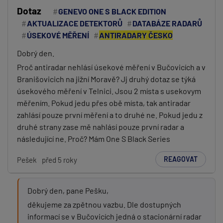
Dotaz
GENEVO ONE S BLACK EDITION
AKTUALIZACE DETEKTORŮ
DATABÁZE RADARŮ
ÚSEKOVÉ MĚŘENÍ
ANTIRADARY ČESKO
Dobrý den.
Proč antiradar nehlásí úsekové měření v Bučovicích a v
Branišovicich na jižní Moravě? Jj druhý dotaz se týká
úsekového měření v Telnici. Jsou 2 místa s usekovym
měřením. Pokud jedu přes obě místa, tak antiradar
zahlásí pouze první měření a to druhé ne. Pokud jedu z
druhé strany zase mě nahlásí pouze první radar a
následující ne. Proč? Mám One S Black Series
REAGOVAT
Pešek
před 5 roky
Dobrý den, pane Pešku,
děkujeme za zpětnou vazbu. Dle dostupných
informací se v Bučovicích jedná o stacionární radar