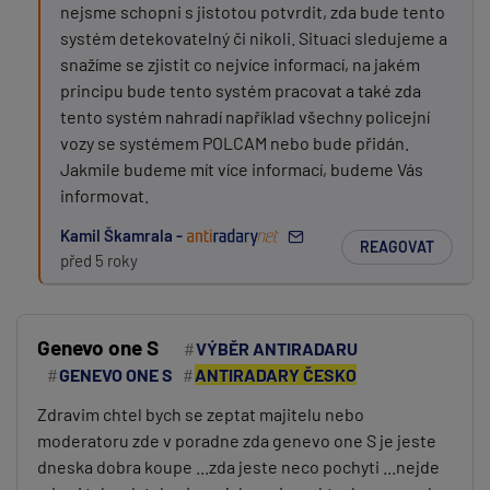
nejsme schopni s jistotou potvrdit, zda bude tento
systém detekovatelný či nikoli. Situaci sledujeme a
snažíme se zjistit co nejvíce informací, na jakém
principu bude tento systém pracovat a také zda
tento systém nahradí například všechny policejní
vozy se systémem POLCAM nebo bude přidán.
Jakmile budeme mít více informací, budeme Vás
informovat.
Kamil Škamrala -
REAGOVAT
před 5 roky
Genevo one S
VÝBĚR ANTIRADARU
GENEVO ONE S
ANTIRADARY ČESKO
Zdravim chtel bych se zeptat majitelu nebo
moderatoru zde v poradne zda genevo one S je jeste
dneska dobra koupe ...zda jeste neco pochyti ...nejde