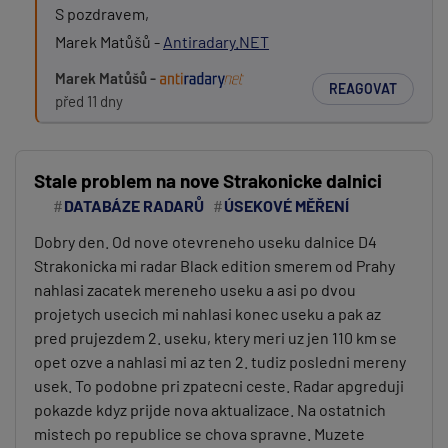
S pozdravem,
Marek Matůšů -
Antiradary.NET
Marek Matůšů -
REAGOVAT
před 11 dny
Stale problem na nove Strakonicke dalnici
DATABÁZE RADARŮ
ÚSEKOVÉ MĚŘENÍ
Dobry den. Od nove otevreneho useku dalnice D4
Strakonicka mi radar Black edition smerem od Prahy
nahlasi zacatek mereneho useku a asi po dvou
projetych usecich mi nahlasi konec useku a pak az
pred prujezdem 2. useku, ktery meri uz jen 110 km se
opet ozve a nahlasi mi az ten 2. tudiz posledni mereny
usek. To podobne pri zpatecni ceste. Radar apgreduji
pokazde kdyz prijde nova aktualizace. Na ostatnich
mistech po republice se chova spravne. Muzete