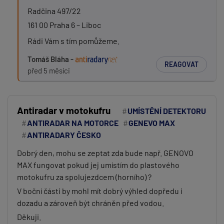
Radčina 497/22
161 00 Praha 6 – Liboc
Rádi Vám s tím pomůžeme.
Tomáš Bláha -
REAGOVAT
před 5 měsíci
Antiradar v motokufru
UMÍSTĚNÍ DETEKTORU
ANTIRADAR NA MOTORCE
GENEVO MAX
ANTIRADARY ČESKO
Dobrý den, mohu se zeptat zda bude např. GENOVO
MAX fungovat pokud jej umístím do plastového
motokufru za spolujezdcem (horního) ?
V boční části by mohl mít dobrý výhled dopředu i
dozadu a zároveň být chráněn před vodou.
Děkuji.