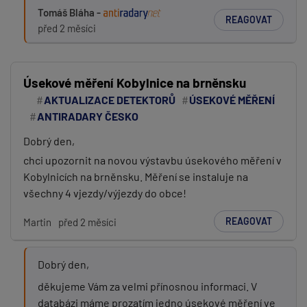
Tomáš Bláha -
REAGOVAT
před 2 měsíci
Úsekové měření Kobylnice na brněnsku
AKTUALIZACE DETEKTORŮ
ÚSEKOVÉ MĚŘENÍ
ANTIRADARY ČESKO
Dobrý den,
chci upozornit na novou výstavbu úsekového měření v
Kobylnicích na brněnsku. Měření se instaluje na
všechny 4 vjezdy/výjezdy do obce!
REAGOVAT
Martin
před 2 měsíci
Dobrý den,
děkujeme Vám za velmi přínosnou informaci. V
databázi máme prozatím jedno úsekové měření ve