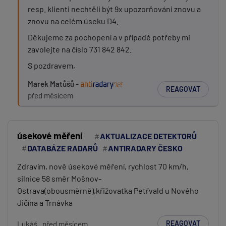
resp. klienti nechtěli být 9x upozorňováni znovu a
znovu na celém úseku D4.
Děkujeme za pochopení a v případě potřeby mi
zavolejte na číslo 731 842 842.
S pozdravem,
Marek Matůšů -
REAGOVAT
před měsícem
úsekové měření
AKTUALIZACE DETEKTORŮ
DATABÁZE RADARŮ
ANTIRADARY ČESKO
Zdravím, nově úsekové měření, rychlost 70 km/h,
silnice 58 směr Mošnov-
Ostrava(obousměrně),křižovatka Petřvald u Nového
Jičína a Trnávka
REAGOVAT
Lukáš
před měsícem