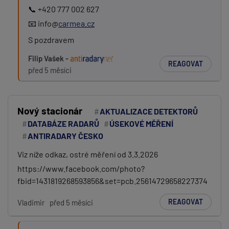
📞 +420 777 002 627
📧 info@
carmea.cz
S pozdravem
Filip Vašek -
REAGOVAT
před 5 měsíci
Nový stacionár
AKTUALIZACE DETEKTORŮ
DATABÁZE RADARŮ
ÚSEKOVÉ MĚŘENÍ
ANTIRADARY ČESKO
Viz níže odkaz, ostré měření od 3.3.2026
https://www.facebook.com/photo?
fbid=1431819268593856&set=pcb.25614729658227374
REAGOVAT
Vladimir
před 5 měsíci