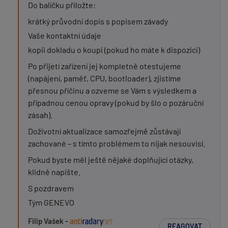
Do balíčku přiložte:
krátký průvodní dopis s popisem závady
Vaše kontaktní údaje
kopii dokladu o koupi (pokud ho máte k dispozici)
Po přijetí zařízení jej kompletně otestujeme
(napájení, paměť, CPU, bootloader), zjistíme
přesnou příčinu a ozveme se Vám s výsledkem a
případnou cenou opravy (pokud by šlo o pozáruční
zásah).
Doživotní aktualizace samozřejmě zůstávají
zachované – s tímto problémem to nijak nesouvisí.
Pokud byste měl ještě nějaké doplňující otázky,
klidně napište.
S pozdravem
Tým GENEVO
Filip Vašek -
REAGOVAT