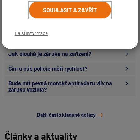
Co je GPS databáze radarů?
SOUHLASIT A ZAVŘÍT
Je možné detektor používat v zahraničí?
Další informace
Lze detektor zablokovat při krádeži?
Jak dlouhá je záruka na zařízení?
Čím u nás policie měří rychlost?
Bude mít pevná montáž antiradaru vliv na
záruku vozidla?
Další často kladené dotazy
Články a aktuality