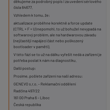
děkujeme za podrobný popis i za uvedení sériového
čísla 64677.
Vzhledem k tomu, že:
aktualizace proběhne korektně a force update
(CTRL + F + U) nepomohl, to už bohužel nevypadá na
softwarový problém, ale na hardwarovou závadu
(nejčastěji napájecí část nebo poškozený
bootloader v paměti).
V této fázi se to už na dálku vyřešit nedá a zařízení je
potřeba poslat k nám na diagnostiku.
Další postup:
Prosíme, pošlete zařízení na naši adresu:
GENEVO s.r.o. – Reklamační oddělení
Radčina 497/22
161 00 Praha 6 – Liboc
Česká republika