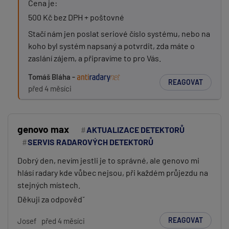
Cena je:
500 Kč bez DPH + poštovné
Stačí nám jen poslat seriové číslo systému, nebo na
koho byl systém napsaný a potvrdit, zda máte o
zaslání zájem, a připravíme to pro Vás.
Tomáš Bláha -
REAGOVAT
před 4 měsíci
genovo max
AKTUALIZACE DETEKTORŮ
SERVIS RADAROVÝCH DETEKTORŮ
Dobrý den, nevím jestli je to správné, ale genovo mi
hlásí radary kde vůbec nejsou, při každém průjezdu na
stejných místech.
Děkuji za odpovědˇ
REAGOVAT
Josef
před 4 měsíci