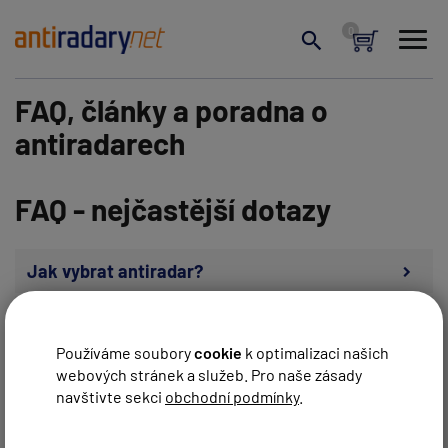
FAQ, články a poradna o
antiradarech
FAQ - nejčastější dotazy
Jak vybrat antiradar?
Jsou radarové detektory 100% legální?
Používáme soubory
cookie
k optimalizaci našich
Mohu používat přenosný detektor v jakémkoli
webových stránek a služeb. Pro naše zásady
autě?
navštivte sekci
obchodní podmínky
.
Jak správně nastavit můj detektor?