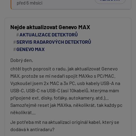
před 6 měsíci
Nejde aktualizovat Genevo MAX
AKTUALIZACE DETEKTORŮ
SERVIS RADAROVÝCH DETEKTORŮ
GENEVO MAX
Dobrý den,
chtěl bych poprosit o radu, jak aktualizovat Genevo
MAX, protože se mi nedaří spojit MAXko s PC/MAC.
Vyzkoušel jsem 2x MAC a 3x PC, usb kabely USB-A na
USB-C, USB-C na USB-C (asi 10kabelů, kterýma mám
připojené ext. disky, foťáky, autokamery, atd.)...
Samozřejmě reset jak MAXka, několikrát, tak každy pc
několikrát...
Je potřeba mít na aktualizaci originál kabel, který se
dodává k antiradaru?