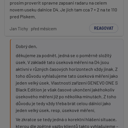
prosim proverit spravne zapsani radaru na celem
novem useku dalnice D4. Je jich tam cca 7 + 2 na te 110
pred Piskem.
REAGOVAT
Jan Tichy
před měsícem
Dobrý den,
děkujeme za podnět, jedná se o poměrně složitý
úsek. V základě tato úseková měření na D4 jsou
aktivní v různých časových horizontech vždy jinak. Z
toho důvodu vyhlašujeme tato úseková měření jako
jeden velký úsek. Vlastností zařízení GENEVO ONE S
Black Edition je však časové ukončení jakéhokoliv
úsekového měření již po několika minutách. Z toho
důvodu je tedy vždy třeba brát celou dálnici jako
jeden velký úsek, resp. úsekové měření.
Ve zkratce se tedy jedná o korektní hlášení situace,
kterou dle zpětné vazby klientů takto vyhlašujeme -