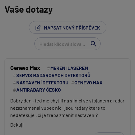
Vaše dotazy
NAPSAT NOVÝ PŘÍSPĚVEK
Genevo Max
MĚŘENÍ LASEREM
SERVIS RADAROVÝCH DETEKTORŮ
Vaše jméno:
NASTAVENÍ DETEKTORU
GENEVO MAX
ANTIRADARY ČESKO
Dobry den , ted me chytili na silnici se stojanem a radar
Váš e-mail:
nezaznamenal vubec nic , jsou radary ktere to
nedetekuje , ci je treba zmenit nastaveni?
Dekuji
(
email bude skrytý
- slouží pro notifikace při odpovědi)