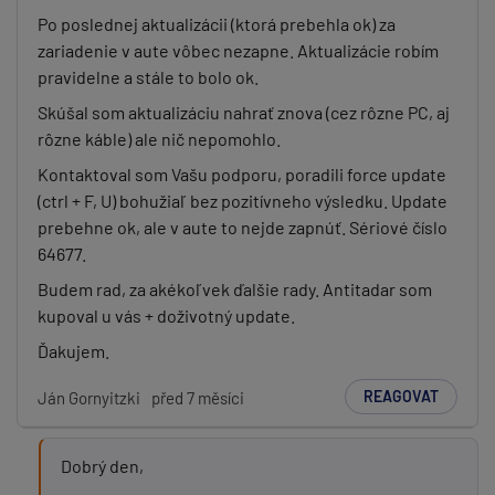
Po poslednej aktualizácii (ktorá prebehla ok) za
zariadenie v aute vôbec nezapne. Aktualizácie robím
pravidelne a stále to bolo ok.
Skúšal som aktualizáciu nahrať znova (cez rôzne PC, aj
rôzne káble) ale nič nepomohlo.
Kontaktoval som Vašu podporu, poradili force update
(ctrl + F, U) bohužiaľ bez pozitívneho výsledku. Update
prebehne ok, ale v aute to nejde zapnúť. Sériové číslo
64677.
Budem rad, za akékoľvek ďalšie rady. Antitadar som
kupoval u vás + doživotný update.
Ďakujem.
REAGOVAT
Ján Gornyitzki
před 7 měsíci
Dobrý den,