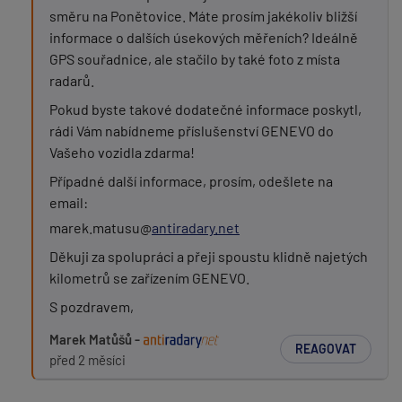
směru na Ponětovice. Máte prosím jakékoliv bližší
informace o dalších úsekových měřeních? Ideálně
GPS souřadnice, ale stačilo by také foto z místa
radarů.
Pokud byste takové dodatečné informace poskytl,
rádi Vám nabídneme příslušenství GENEVO do
Vašeho vozidla zdarma!
Případné další informace, prosím, odešlete na
email:
marek.matusu@
antiradary.net
Děkuji za spolupráci a přeji spoustu klidně najetých
kilometrů se zařízením GENEVO.
S pozdravem,
Marek Matůšů -
REAGOVAT
před 2 měsíci