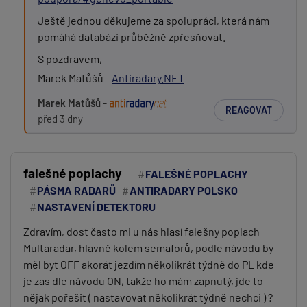
Ještě jednou děkujeme za spolupráci, která nám
pomáhá databázi průběžně zpřesňovat.
S pozdravem,
Marek Matůšů -
Antiradary.NET
Marek Matůšů -
REAGOVAT
před 3 dny
falešné poplachy
FALEŠNÉ POPLACHY
PÁSMA RADARŮ
ANTIRADARY POLSKO
NASTAVENÍ DETEKTORU
Zdravím, dost často mi u nás hlasí falešny poplach
Multaradar, hlavně kolem semaforů, podle návodu by
měl byt OFF akorát jezdím několikrát týdně do PL kde
je zas dle návodu ON, takže ho mám zapnutý, jde to
nějak pořešit ( nastavovat několikrát týdně nechci ) ?