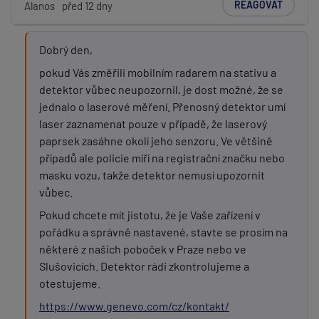
REAGOVAT
Alanos
před 12 dny
Předmět:
Dobrý den,
pokud Vás změřili mobilním radarem na stativu a
Zpráva:
detektor vůbec neupozornil, je dost možné, že se
jednalo o laserové měření. Přenosný detektor umí
laser zaznamenat pouze v případě, že laserový
paprsek zasáhne okolí jeho senzoru. Ve většině
případů ale policie míří na registrační značku nebo
masku vozu, takže detektor nemusí upozornit
vůbec.
Pokud chcete mít jistotu, že je Vaše zařízení v
PŘIDAT PŘÍSPĚVEK
pořádku a správně nastavené, stavte se prosím na
některé z našich poboček v Praze nebo ve
Slušovicích. Detektor rádi zkontrolujeme a
otestujeme.
https://www.genevo.com/cz/kontakt/