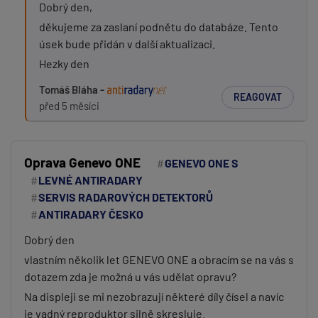
Dobrý den,
děkujeme za zaslaní podnětu do databáze. Tento
úsek bude přidán v další aktualizaci.
Hezky den
Tomáš Bláha -
REAGOVAT
před 5 měsíci
Oprava Genevo ONE
GENEVO ONE S
LEVNÉ ANTIRADARY
SERVIS RADAROVÝCH DETEKTORŮ
ANTIRADARY ČESKO
Dobrý den
vlastním několik let GENEVO ONE a obracím se na vás s
dotazem zda je možná u vás udělat opravu?
Na displeji se mi nezobrazují některé díly čísel a navíc
je vadný reproduktor silně skresluje.