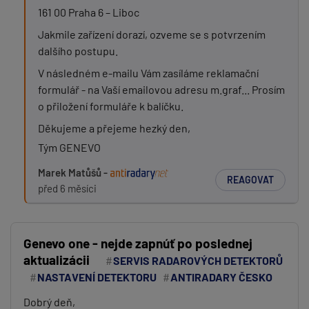
161 00 Praha 6 – Liboc
Jakmile zařízení dorazí, ozveme se s potvrzením
dalšího postupu.
V následném e-mailu Vám zasíláme reklamační
formulář - na Vaší emailovou adresu m.graf... Prosím
o přiložení formuláře k balíčku.
Děkujeme a přejeme hezký den,
Tým GENEVO
Marek Matůšů -
REAGOVAT
před 6 měsíci
Genevo one - nejde zapnúť po poslednej
aktualizácii
SERVIS RADAROVÝCH DETEKTORŮ
NASTAVENÍ DETEKTORU
ANTIRADARY ČESKO
Dobrý deň,