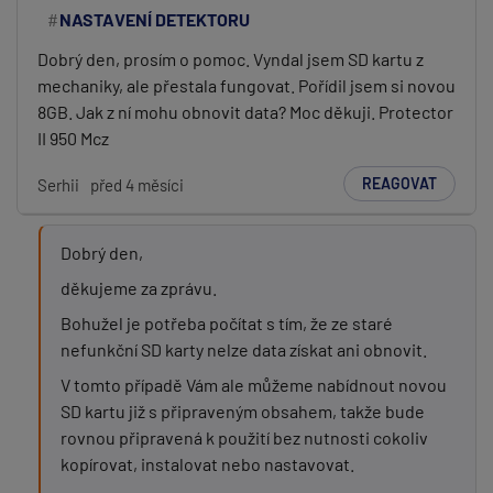
NASTAVENÍ DETEKTORU
Dobrý den, prosím o pomoc. Vyndal jsem SD kartu z
mechaniky, ale přestala fungovat. Pořídil jsem si novou
8GB. Jak z ní mohu obnovit data? Moc děkuji. Protector
II 950 Mcz
REAGOVAT
Serhii
před 4 měsíci
Dobrý den,
děkujeme za zprávu.
Bohužel je potřeba počítat s tím, že ze staré
nefunkční SD karty nelze data získat ani obnovit.
V tomto případě Vám ale můžeme nabídnout novou
SD kartu již s připraveným obsahem, takže bude
rovnou připravená k použití bez nutnosti cokoliv
kopírovat, instalovat nebo nastavovat.