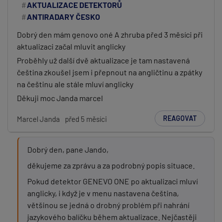
AKTUALIZACE DETEKTORŮ
ANTIRADARY ČESKO
Dobrý den mám genovo oné A zhruba před 3 měsíci při
aktualizaci začal mluvit anglicky
Proběhly už další dvě aktualizace je tam nastavená
čeština zkoušel jsem i přepnout na angličtinu a zpátky
na češtinu ale stále mluví anglicky
Děkuji moc Janda marcel
REAGOVAT
Marcel Janda
před 5 měsíci
Dobrý den, pane Jando,
děkujeme za zprávu a za podrobný popis situace.
Pokud detektor GENEVO ONE po aktualizaci mluví
anglicky, i když je v menu nastavena čeština,
většinou se jedná o drobný problém při nahrání
jazykového balíčku během aktualizace. Nejčastěji