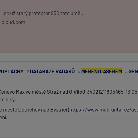
 jen už starý protector 950 toto uměl.
@icloud.com
POPLACHY
DATABÁZE RADARŮ
MĚŘENÍ LASEREM
GEN
P u Genevo Max ve městě Stráž nad Ohří(50.34021211605465, 13.
em blbý.
 městě Dětřichov nad Bystřicí (
https://www.mubruntal.cz/ass
ení.