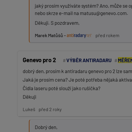
jaký prosím využíváte systém? Ano, může se op
nebo skrze e-mail na matusu@genevo.com.
Děkuji. S pozdravem,
Marek Matůšů -
před rokem
Genevo pro 2
VÝBĚR ANTIRADARU
MĚŘEN
dobrý den, prosím k antiradaru genevo pro 2 lze sam
Jaká je prosím cena? Je poté potřeba nějaká aktiva
Čidla laseru poté slouží jako rušička?
Děkuji
Lukeš
před 2 roky
Dobrý den,