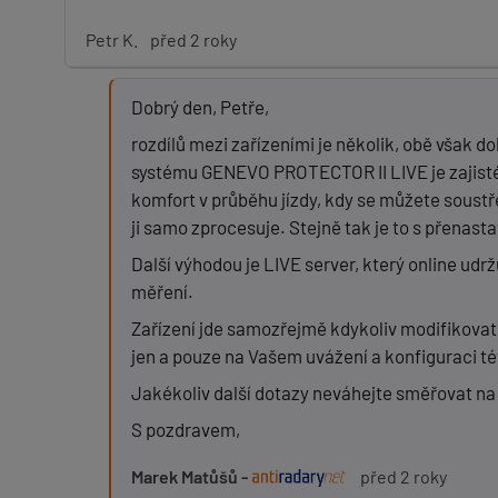
Petr K.
před 2 roky
Dobrý den, Petře,
rozdílů mezi zařízeními je několik, obě však 
systému GENEVO PROTECTOR II LIVE je zajisté 
komfort v průběhu jízdy, kdy se můžete soustř
ji samo zprocesuje. Stejně tak je to s přenast
Další výhodou je LIVE server, který online udr
měření.
Zařízení jde samozřejmě kdykoliv modifikovat, 
jen a pouze na Vašem uvážení a konfiguraci té
Jakékoliv další dotazy neváhejte směřovat na 
S pozdravem,
Marek Matůšů -
před 2 roky