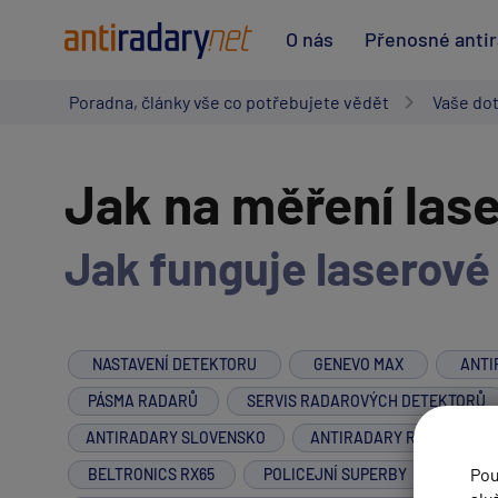
O nás
Přenosné anti
Poradna, články vše co potřebujete vědět
Vaše do
Jak na měření las
Jak funguje laserové 
NASTAVENÍ DETEKTORU
GENEVO MAX
ANTI
PÁSMA RADARŮ
SERVIS RADAROVÝCH DETEKTORŮ
ANTIRADARY SLOVENSKO
ANTIRADARY RAKOUSKO
Pou
BELTRONICS RX65
POLICEJNÍ SUPERBY
PROT