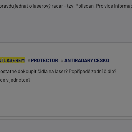
ravdu jednat o laserový radar - tzv. Poliscan. Pro více informa
Í LASEREM
PROTECTOR
ANTIRADARY ČESKO
ostatně dokoupit čidla na laser? Popřípadě zadní čidlo?
ce v jednotce?