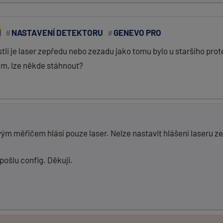
M
NASTAVENÍ DETEKTORU
GENEVO PRO
tli je laser zepředu nebo zezadu jako tomu bylo u staršího pro
em, lze někde stáhnout?
m měřičem hlásí pouze laser. Nelze nastavit hlášení laseru z
pošlu config. Děkuji.