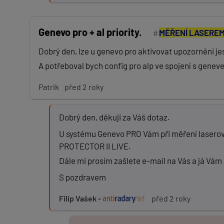
Genevo pro + al priority.
MĚŘENÍ LASERE
Dobrý den, lze u genevo pro aktivovat upozorněni jes
A potřeboval bych config pro alp ve spojení s genev
Patrik
před 2 roky
Dobrý den, děkuji za Váš dotaz.
U systému Genevo PRO Vám při měření laserový
PROTECTOR II LIVE.
Dále mi prosím zašlete e-mail na Vás a já Vám 
S pozdravem
Filip Vašek -
před 2 roky