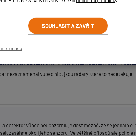
žeb. Pro naše zásady navštivte sekci
obchodní podmínky
.
GENEVO GPS+
SOUHLASIT A ZAVŘÍT
ŘÍSPĚVEK
ZRUŠIT HLEDÁNÍ
í informace
ADAROVÝCH DETEKTORŮ
NASTAVENÍ DETEKTORU
GENE
adar nezaznamenal vubec nic , jsou radary ktere to nedetekuje ,
(
email bude skrytý
- slouží pro notifikace při odpovědi)
 a detektor vůbec neupozornil, je dost možné, že se jednalo o 
ek zasáhne okolí jeho senzoru. Ve většině případů ale policie 