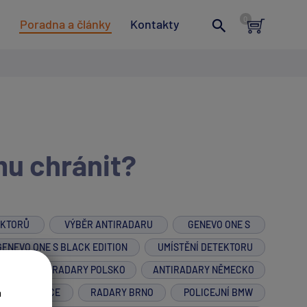
t
Poradna a články
Kontakty
mu chránit?
EKTORŮ
VÝBĚR ANTIRADARU
GENEVO ONE S
GENEVO ONE S BLACK EDITION
UMÍSTĚNÍ DETEKTORU
M
ANTIRADARY POLSKO
ANTIRADARY NĚMECKO
a
R NA MOTORCE
RADARY BRNO
POLICEJNÍ BMW