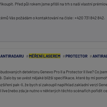
řikoupit. Před půl rokem jsme přišli na trh s naší vlastní pré
stémů Vás požádám o kontaktování na čísle: +420 731 842 842.
 ANTIRADARU
MĚŘENÍ LASEREM
PROTECTOR
ANTIRA
udovaných detektoru Genevo Pro II a Protector II live? Co jsem
 Dalo by se uvést nějaké bližší specifikace, které by mi pomo
šíření pak-li, že bych si zakoupil napířklad zakladní verzi Gene
 II live (nebo zda je nutno v některých těchto scénařích pořídit c