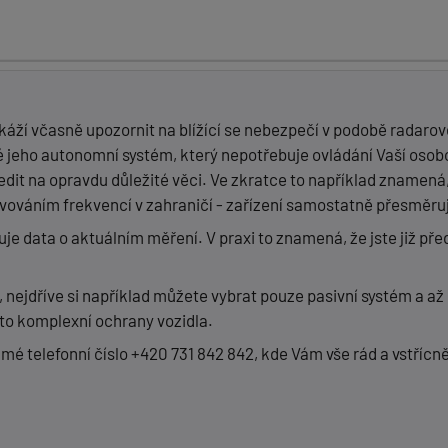
dokáží včasně upozornit na blížící se nebezpečí v podobě rada
jeho autonomní systém, který nepotřebuje ovládání Vaší osobou
edit na opravdu důležité věci. Ve zkratce to například znamená
avováním frekvencí v zahraničí - zařízení samostatně přesměruj
žuje data o aktuálním měření. V praxi to znamená, že jste již př
nejdříve si například můžete vybrat pouze pasivní systém a až 
to komplexní ochrany vozidla.
mé telefonní číslo +420 731 842 842, kde Vám vše rád a vstřícn