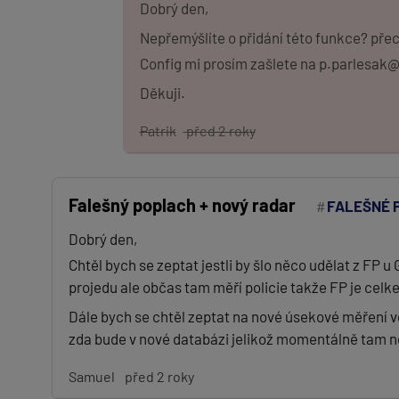
Dobrý den,
Nepřemýšlíte o přidání této funkce? přeci
Config mi prosím zašlete na p.parlesak
Děkuji.
Patrik
před 2 roky
Falešný poplach + nový radar
FALEŠNÉ 
Dobrý den,
Chtěl bych se zeptat jestli by šlo něco udělat z F
projedu ale občas tam měří policie takže FP je celk
Dále bych se chtěl zeptat na nové úsekové měření ve
zda bude v nové databázi jelikož momentálně tam n
Samuel
před 2 roky