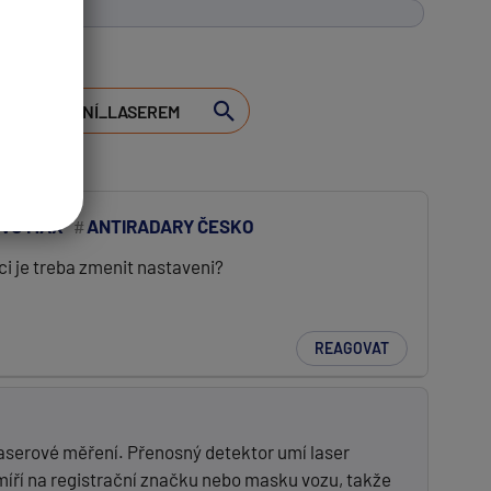
VO MAX
ANTIRADARY ČESKO
 ci je treba zmenit nastaveni?
REAGOVAT
laserové měření. Přenosný detektor umí laser
míří na registrační značku nebo masku vozu, takže