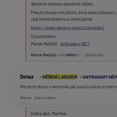
detektor nemusí upozornit vůbec.
Zpráva:
Pokud chcete mít jistotu, že je Vaše zařízení
rádi zkontrolujeme a otestujeme.
https://www.genevo.com/cz/kontakt/
PŘIDAT PŘÍSPĚVEK
S pozdravem,
Marek Matůšů -
Antiradary.NET
Marek Matůšů -
před 8 dny
Dotaz
MĚŘENÍ LASEREM
ANTIRADARY NĚ
Mel bych dotaz v nemecku jak jsou ty valce co meri ry
Martin
před rokem
Dobrý den, Martine,