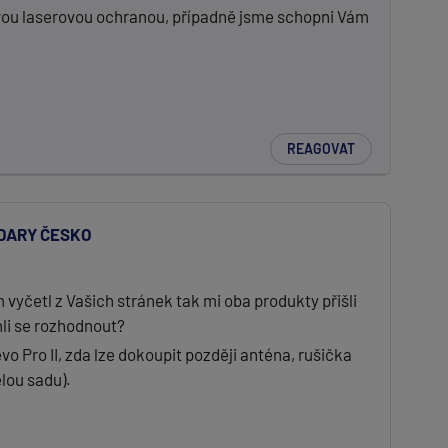
miovou laserovou ochranou, případně jsme schopni Vám
REAGOVAT
DARY ČESKO
 vyčetl z Vašich stránek tak mi oba produkty přišli
hli se rozhodnout?
vo Pro II, zda lze dokoupit později anténa, rušička
elou sadu).