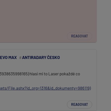
REAGOVAT
EVO MAX
ANTIRADARY ČESKO
053938635998165) hlasí mi to Laser pokaždé co
ets/File.ashx?id_org=1316&id_dokumenty=986119)
REAGOVAT