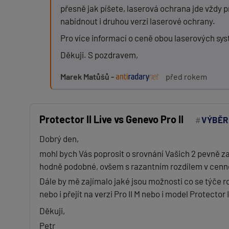
přesně jak píšete, laserová ochrana jde vždy p
nabídnout i druhou verzi laserové ochrany.
Pro více informací o ceně obou laserových sy
Děkuji. S pozdravem,
Marek Matůšů -
před rokem
Protector II Live vs Genevo Pro II
VÝBĚR
Dobrý den,
mohl bych Vás poprosit o srovnání Vašich 2 pevně zab
hodně podobné, ovšem s razantním rozdílem v cenně.
Dále by mě zajímalo jaké jsou možnosti co se týče roz
nebo i přejít na verzi Pro II M nebo i model Protector
Děkuji,
Petr