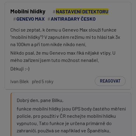
Mobilní hlídky
NASTAVENÍ DETEKTORU
GENEVO MAX
ANTIRADARY ČESKO
Chci se zeptat, k čemu u Genevo Max slouží funkce
"mobilní hlídky"? V zapnutém režimu mi to hlásí tak 3x
na 100km a při tom nikde nikdo není.
Někdo psal, že mu Genevo max říká nějaké vtipy. U
mého zařízení jsem tuto možnost nenašel.
Děkuji :-)
REAGOVAT
Ivan Bílek
před 5 roky
Dobrý den, pane Bílku,
funkce mobilní hlídky jsou GPS body častého měření
policie, pro použití v ČR nechejte mobilní hlídku
vypnutou. Tato funkce je určena primárně do
zahraničí, používá se například ve Španělsku.