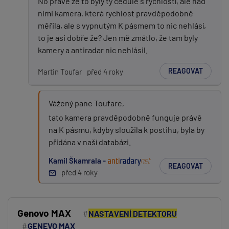
No právě že to byly ty cedule s rychlostí, ale nad
nimi kamera, která rychlost pravděpodobně
měřila, ale s vypnutým K pásmem to nic nehlásí,
to je asi dobře že? Jen mě zmátlo, že tam byly
kamery a antiradar nic nehlásil.
REAGOVAT
Martin Toufar
před 4 roky
Vážený pane Toufare,
tato kamera pravděpodobně funguje právě
na K pásmu, kdyby sloužila k postihu, byla by
přidána v naší databázi.
Kamil Škamrala -
REAGOVAT
před 4 roky
Genovo MAX
NASTAVENÍ DETEKTORU
GENEVO MAX