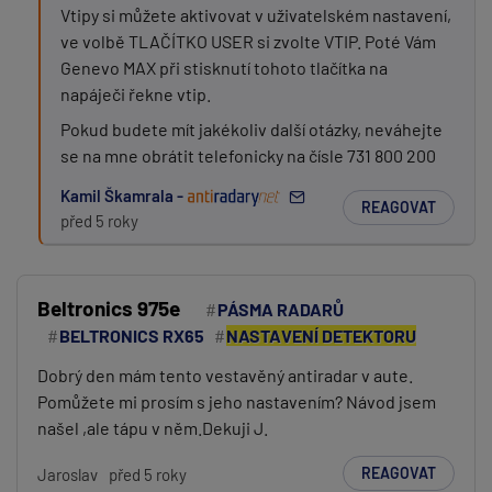
Vtipy si můžete aktivovat v uživatelském nastavení,
ve volbě TLAČÍTKO USER si zvolte VTIP. Poté Vám
Genevo MAX při stisknutí tohoto tlačítka na
napáječi řekne vtip.
Pokud budete mít jakékoliv další otázky, neváhejte
se na mne obrátit telefonicky na čísle 731 800 200
Kamil Škamrala -
REAGOVAT
před 5 roky
Beltronics 975e
PÁSMA RADARŮ
BELTRONICS RX65
NASTAVENÍ DETEKTORU
Dobrý den mám tento vestavěný antiradar v aute.
Pomůžete mi prosím s jeho nastavením? Návod jsem
našel ,ale tápu v něm.Dekuji J.
REAGOVAT
Jaroslav
před 5 roky