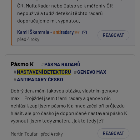
ČR. MultaRadar nebo Gatso se k měření v ČR
nepoužívá a tudíž detekci těchto radarů
doporučujeme mít vypnutou.
Kamil Škamrala -
REAGOVAT
PŘIDAT PŘÍSPĚVEK
před 4 roky
Pásmo K
PÁSMA RADARŮ
NASTAVENÍ DETEKTORU
GENEVO MAX
ANTIRADARY ČESKO
Dobrý den, mám takovou otázku, vlastním genovo
max... Projížděl jsem třemi radary a genovo nic
nehlásil, zapl jsem pásmo K a hned začal při průjezdu
hlásit, ale pro česko je doporučené nastavení pásko K
vypnout, jsem tedy zmaten... jak to tedy je?
REAGOVAT
Martin Toufar
před 4 roky