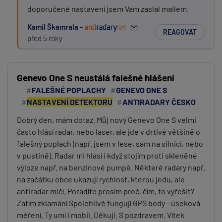
doporučené nastavení jsem Vám zaslal mailem.
Kamil Škamrala -
REAGOVAT
před 5 roky
Genevo One S neustálá falešné hlášení
FALEŠNÉ POPLACHY
GENEVO ONE S
NASTAVENÍ DETEKTORU
ANTIRADARY ČESKO
Dobrý den, mám dotaz. Můj nový Genevo One S velmi
často hlásí radar, nebo laser, ale jde v drtivé většině o
falešný poplach (např. jsem v lese, sám na silnici, nebo
v pustině). Radar mi hlásí i když stojím proti skleněné
výloze např. na benzinové pumpě. Některé radary např.
na začátku obce ukazují rychlost, kterou jedu, ale
antiradar mlčí. Poradíte prosím proč, čím, to vyřešit?
Zatím zklamání Spolehlivě fungují GPS body - úseková
měření. Ty umí i mobil. Děkuji. S pozdravem. Vítek