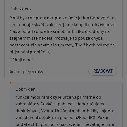
Dobrý den,
Mohl bych se prosím zeptat, máme jeden Genovo Max
ten funguje skvěle, ale teď jsme koupili druhý Genovo
Max a pořád všude hlásí mobilní hlídky, což druhý na
stejném místě nedělá, možná je to pouze chyba
nastavení, ale nevím si s tím rady. Tudíž bych byl rád za
objasnění problému.
Děkuji moc!
REAGOVAT
Adam
před 4 roky
Dobrý den,
funkce mobilní hlídky je určena primárně do
zahraničí a v České republice ji doporučujeme
deaktivovat. Vypnutí hlášení mobilní hlídky najdete
v nastavení detektoru pod položkou GPS. Pokud
budete chtít pomoci s nastavením, neváhejte mne