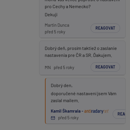
pro Cechy a Nemecko?
Dekuji
Martin Dunca
REAGOVAT
před 5 roky
Dobrý deň, prosím taktiež o zaslanie
nastavenia pre ČR a SR. Ďakujem.
REAGOVAT
MN
před 5 roky
Dobrý den,
doporučené nastavení jsem Vám
zaslal mailem.
Kamil Škamrala -
REAGO
před 5 roky