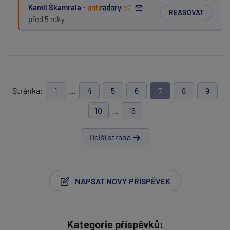
Kamil Škamrala -
REAGOVAT
před 5 roky
Stránka:
1
…
4
5
6
7
8
9
10
…
15
Další strana
NAPSAT NOVÝ PŘÍSPĚVEK
Kategorie příspěvků: