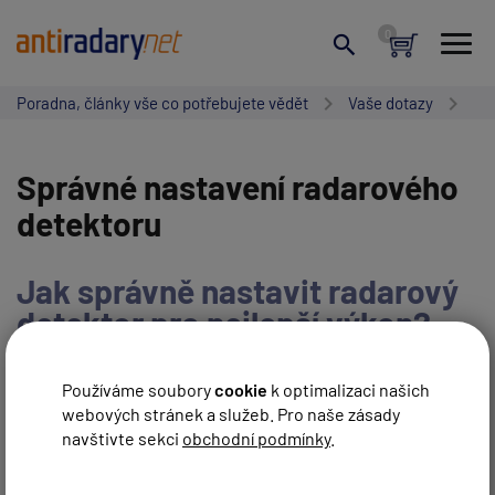
Poradna, články vše co potřebujete vědět
Vaše dotazy
Správné nastavení radarového
detektoru
Jak správně nastavit radarový
detektor pro nejlepší výkon?
NAPSAT NOVÝ PŘÍSPĚVEK
Používáme soubory
cookie
k optimalizaci našich
webových stránek a služeb. Pro naše zásady
navštivte sekci
obchodní podmínky
.
ZRUŠIT HLEDÁNÍ