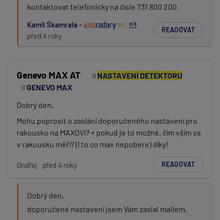
kontaktovat telefonicky na čísle 731 800 200.
Kamil Škamrala -
REAGOVAT
před 4 roky
Genevo MAX AT
NASTAVENÍ DETEKTORU
GENEVO MAX
Dobrý den,
Mohu poprosit o zaslání doporučeného nastavení pro
rakousko na MAXOVI? + pokud je to možné, čím vším se
v rakousku měří? (I to co max nepobere) díky!
REAGOVAT
Ondřej
před 4 roky
Dobrý den,
doporučené nastavení jsem Vám zaslal mailem.