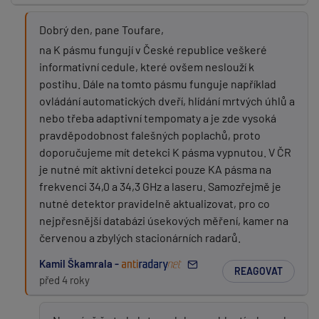
Dobrý den, pane Toufare,
na K pásmu fungují v České republice veškeré
informativní cedule, které ovšem neslouží k
postihu. Dále na tomto pásmu funguje například
ovládání automatických dveří, hlídání mrtvých úhlů a
nebo třeba adaptivní tempomaty a je zde vysoká
pravděpodobnost falešných poplachů, proto
doporučujeme mít detekci K pásma vypnutou. V ČR
je nutné mít aktivní detekci pouze KA pásma na
frekvenci 34,0 a 34,3 GHz a laseru. Samozřejmě je
nutné detektor pravidelně aktualizovat, pro co
nejpřesnější databázi úsekových měření, kamer na
červenou a zbylých stacionárních radarů.
Kamil Škamrala -
REAGOVAT
před 4 roky