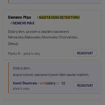
Genevo Max
NASTAVENÍ DETEKTORU
GENEVO MAX
Dobrý den, prosím o zasláni nastavení
Německo,Rakousko,Slovinsko,Chorvatsko.
Děkuji
REAGOVAT
Marko R.
před 4 roky
Dobrý den,
doporučené nastavení jsem Vám zaslal mailem.
Kamil Škamrala -
REAGOVAT
před 4 roky