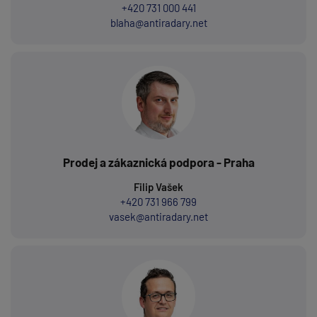
+420 731 000 441
blaha@antiradary.net
Prodej a zákaznická podpora - Praha
Filip Vašek
+420 731 966 799
vasek@antiradary.net