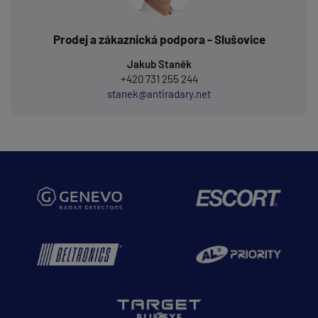
Prodej a zákaznická podpora - Slušovice
Jakub Staněk
+420 731 255 244
stanek@antiradary.net