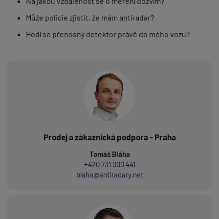
Na jakou vzdálenost se o měření dozvím?
Může policie zjistit, že mám antiradar?
Hodí se přenosný detektor právě do mého vozu?
Prodej a zákaznická podpora - Praha
Tomáš Bláha
+420 731 000 441
blaha@antiradary.net