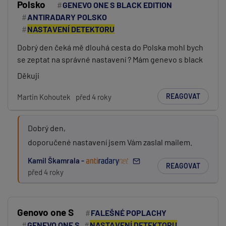
Polsko
GENEVO ONE S BLACK EDITION
ANTIRADARY POLSKO
NASTAVENÍ DETEKTORU
Dobrý den čeká mě dlouhá cesta do Polska mohl bych
se zeptat na správné nastavení ? Mám genevo s black
Děkuji
REAGOVAT
Martin Kohoutek
před 4 roky
Dobrý den,
doporučené nastavení jsem Vám zaslal mailem.
Kamil Škamrala -
REAGOVAT
před 4 roky
Genovo one S
FALEŠNÉ POPLACHY
GENEVO ONE S
NASTAVENÍ DETEKTORU