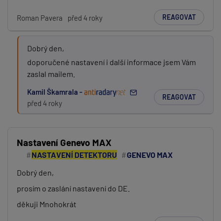
REAGOVAT
Roman Pavera
před 4 roky
Dobrý den,
PŘIDAT PŘÍSPĚVEK
doporučené nastavení i další informace jsem Vám
zaslal mailem.
Kamil Škamrala -
REAGOVAT
před 4 roky
Nastavení Genevo MAX
NASTAVENÍ DETEKTORU
GENEVO MAX
Dobrý den,
prosím o zaslání nastavení do DE.
děkuji Mnohokrát