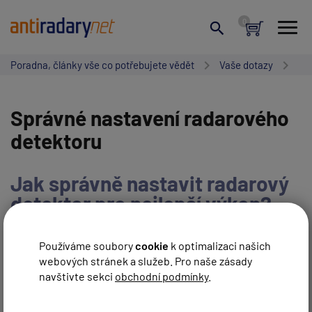
Poradna, články vše co potřebujete vědět
Vaše dotazy
Správné nastavení radarového
detektoru
Jak správně nastavit radarový
detektor pro nejlepší výkon?
NAPSAT NOVÝ PŘÍSPĚVEK
Používáme soubory
cookie
k optimalizaci našich
webových stránek a služeb. Pro naše zásady
navštivte sekci
obchodní podmínky
.
ZRUŠIT HLEDÁNÍ