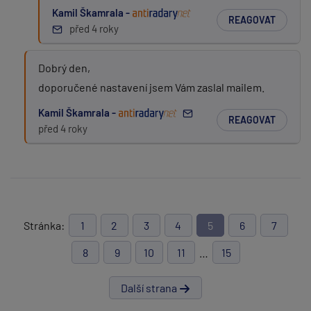
Kamil Škamrala -
REAGOVAT
před 4 roky
Dobrý den,
doporučené nastavení jsem Vám zaslal mailem.
Kamil Škamrala -
REAGOVAT
před 4 roky
Stránka:
1
2
3
4
5
6
7
8
9
10
11
…
15
Další strana