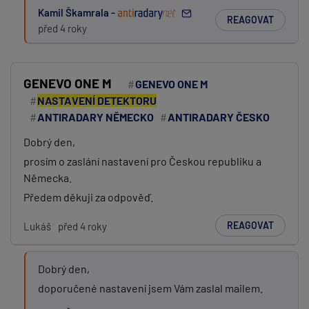
Kamil Škamrala -
REAGOVAT
před 4 roky
GENEVO ONE M
GENEVO ONE M
NASTAVENÍ DETEKTORU
ANTIRADARY NĚMECKO
ANTIRADARY ČESKO
Dobrý den,
prosím o zaslání nastavení pro Českou republiku a
Německa.
Předem děkuji za odpověď.
REAGOVAT
Lukáš
před 4 roky
Dobrý den,
doporučené nastavení jsem Vám zaslal mailem.