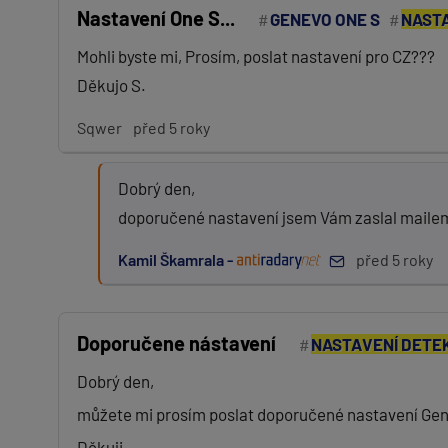
Nastavení One S...
GENEVO ONE S
NAST
Mohli byste mi, Prosím, poslat nastavení pro CZ???
Děkujo S.
Sqwer
před 5 roky
Dobrý den,
doporučené nastavení jsem Vám zaslal maile
Kamil Škamrala -
před 5 roky
Doporučene nástavení
NASTAVENÍ DETE
Dobrý den,
můžete mi prosím poslat doporučené nastavení Ge
Děkuji.