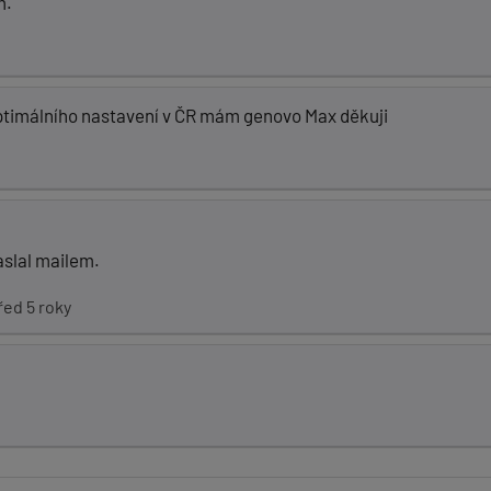
m.
ptimálního nastavení v ČR mám genovo Max děkuji
slal mailem.
řed 5 roky