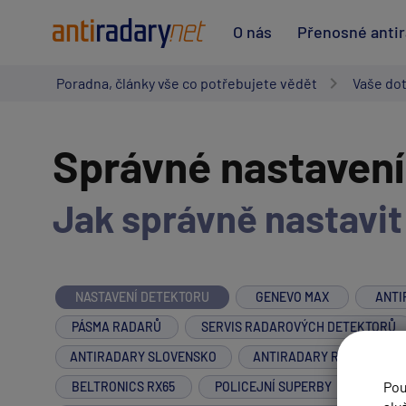
O nás
Přenosné anti
Poradna, články vše co potřebujete vědět
Vaše do
Správné nastavení
Jak správně nastavit
NASTAVENÍ DETEKTORU
GENEVO MAX
ANTI
PÁSMA RADARŮ
SERVIS RADAROVÝCH DETEKTORŮ
ANTIRADARY SLOVENSKO
ANTIRADARY RAKOUSKO
Pou
BELTRONICS RX65
POLICEJNÍ SUPERBY
PROT