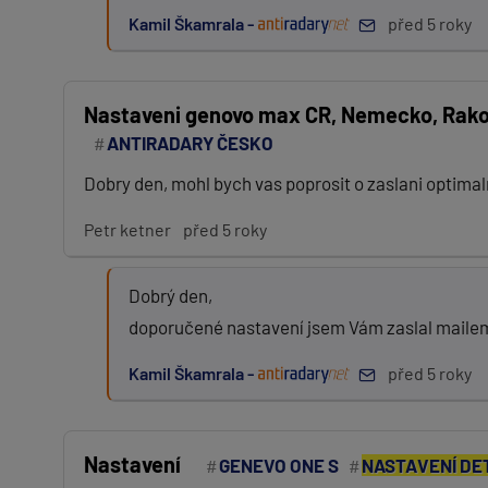
Kamil Škamrala -
před 5 roky
Nastaveni genovo max CR, Nemecko, Rakou
ANTIRADARY ČESKO
Dobry den, mohl bych vas poprosit o zaslani optima
Petr ketner
před 5 roky
Dobrý den,
doporučené nastavení jsem Vám zaslal maile
Kamil Škamrala -
před 5 roky
Nastavení
GENEVO ONE S
NASTAVENÍ DE