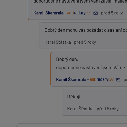
doporučené nastavení jsem Vám zaslal maile
Kamil Škamrala -
před 5 roky
Dobrý den mohu vás požádat o zaslání o
Karel Šťástka
před 5 roky
Dobrý den,
doporučené nastavení jsem Vám za
Kamil Škamrala -
p
Děkuji
Karel Šťástka
před 5 roky