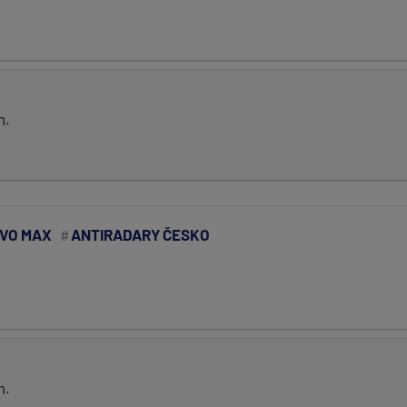
m.
VO MAX
ANTIRADARY ČESKO
m.