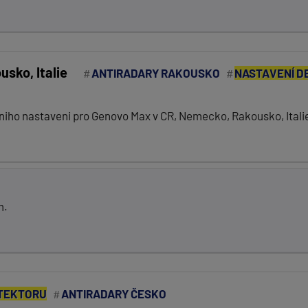
sko, Italie
ANTIRADARY RAKOUSKO
NASTAVENÍ D
lniho nastaveni pro Genovo Max v CR, Nemecko, Rakousko, Itali
m.
TEKTORU
ANTIRADARY ČESKO