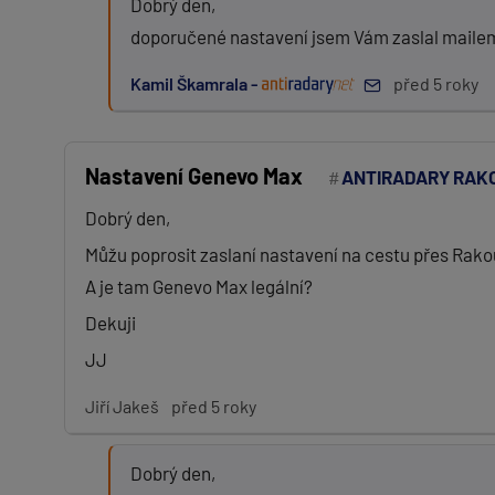
Dobrý den,
Zpráva:
doporučené nastavení jsem Vám zaslal maile
Kamil Škamrala -
před 5 roky
PŘIDAT PŘÍSPĚVEK
Nastavení Genevo Max
ANTIRADARY RAK
Dobrý den,
Můžu poprosit zaslaní nastavení na cestu přes Rak
A je tam Genevo Max legální?
Dekuji
JJ
Jiří Jakeš
před 5 roky
Dobrý den,