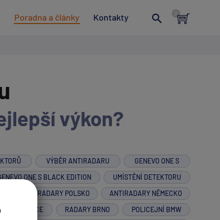
t
Poradna a články
Kontakty
u
ejlepší výkon?
EKTORŮ
VÝBĚR ANTIRADARU
GENEVO ONE S
GENEVO ONE S BLACK EDITION
UMÍSTĚNÍ DETEKTORU
M
ANTIRADARY POLSKO
ANTIRADARY NĚMECKO
a
R NA MOTORCE
RADARY BRNO
POLICEJNÍ BMW