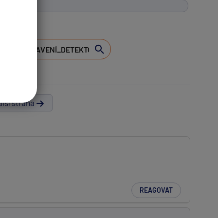
lší strana
REAGOVAT