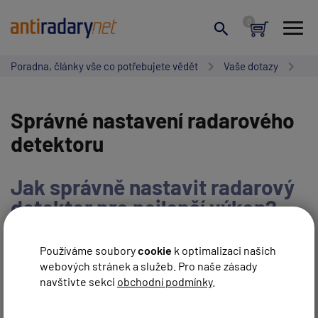
Poradna, články vše co potřebujete vědět
Vaše dotazy
Správné nastavení radarového
detektoru
Jak správně nastavit radarový
detektor pro nejlepší výkon?
NAPSAT NOVÝ PŘÍSPĚVEK
Používáme soubory
cookie
k optimalizaci našich
webových stránek a služeb. Pro naše zásady
navštivte sekci
obchodní podmínky
.
ZRUŠIT HLEDÁNÍ