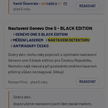
Kamil Škamrala -
REAGOVAT
před 5 roky
Nastavení Genevo One S - BLACK EDITION
PŘIDAT PŘÍSPĚVEK
GENEVO ONE S BLACK EDITION
MĚŘENÍ LASEREM
NASTAVENÍ DETEKTORU
ANTIRADARY ČESKO
Dobry den, mohu taky poprosit o optimalni nastaveni
Genevo one S black edition pro Českou Republiku.
Nemohu najít návod a při posledním změření laserem
přístroj vůbec nereagoval. Děkuji
REAGOVAT
Roman Princ
před 5 roky
Dobrý den,
doporučené nastavení jsem Vám zaslal mailem.