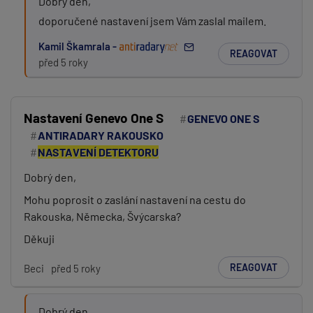
Dobrý den,
doporučené nastavení jsem Vám zaslal mailem.
Kamil Škamrala -
REAGOVAT
před 5 roky
Nastavení Genevo One S
GENEVO ONE S
ANTIRADARY RAKOUSKO
NASTAVENÍ DETEKTORU
Dobrý den,
Mohu poprosit o zaslání nastavení na cestu do
Rakouska, Německa, Švýcarska?
Děkuji
REAGOVAT
Beci
před 5 roky
Dobrý den,