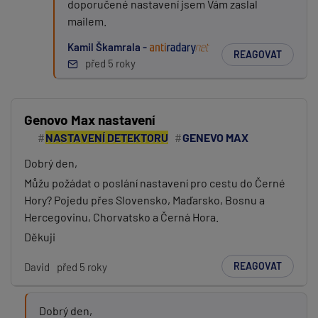
doporučené nastavení jsem Vám zaslal
mailem.
Kamil Škamrala -
REAGOVAT
před 5 roky
Genovo Max nastavení
NASTAVENÍ DETEKTORU
GENEVO MAX
Dobrý den,
Můžu požádat o poslání nastavení pro cestu do Černé
Hory? Pojedu přes Slovensko, Maďarsko, Bosnu a
Hercegovinu, Chorvatsko a Černá Hora.
Děkuji
REAGOVAT
David
před 5 roky
Dobrý den,