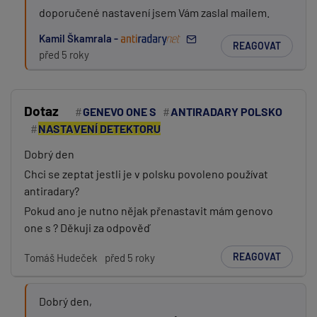
doporučené nastavení jsem Vám zaslal mailem.
Kamil Škamrala -
REAGOVAT
před 5 roky
Dotaz
GENEVO ONE S
ANTIRADARY POLSKO
NASTAVENÍ DETEKTORU
Dobrý den
Chci se zeptat jestli je v polsku povoleno používat
antiradary?
Pokud ano je nutno nějak přenastavit mám genovo
one s ? Děkuji za odpověď
REAGOVAT
Tomáš Hudeček
před 5 roky
Dobrý den,