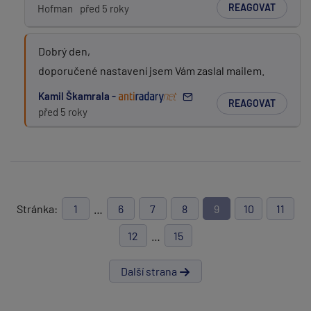
REAGOVAT
Hofman
před 5 roky
Dobrý den,
doporučené nastavení jsem Vám zaslal mailem.
Kamil Škamrala -
REAGOVAT
před 5 roky
Stránka:
1
…
6
7
8
9
10
11
12
…
15
Další strana