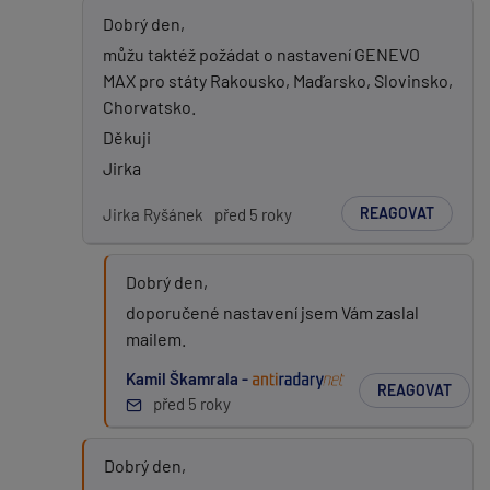
Dobrý den,
můžu taktéž požádat o nastavení GENEVO
MAX pro státy Rakousko, Maďarsko, Slovinsko,
Chorvatsko.
Děkuji
Jirka
REAGOVAT
Jirka Ryšánek
před 5 roky
Dobrý den,
doporučené nastavení jsem Vám zaslal
mailem.
Kamil Škamrala -
REAGOVAT
před 5 roky
Dobrý den,