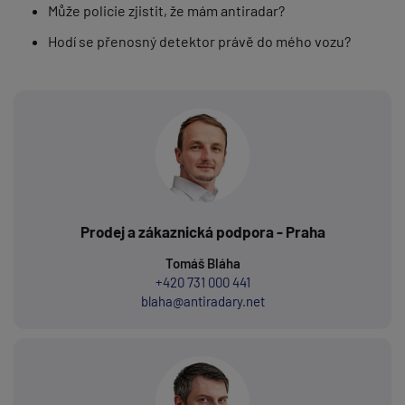
Může policie zjistit, že mám antiradar?
Hodí se přenosný detektor právě do mého vozu?
Prodej a zákaznická podpora - Praha
Tomáš Bláha
+420 731 000 441
blaha@antiradary.net