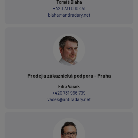
Tomáš Bláha
+420 731 000 441
blaha@antiradary.net
Prodej a zákaznická podpora - Praha
Filip Vašek
+420 731 966 799
vasek@antiradary.net