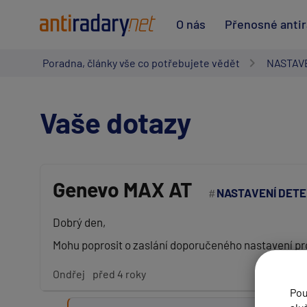
O nás
Přenosné anti
Poradna, články vše co potřebujete vědět
NASTAV
Vaše dotazy
Genevo MAX AT
NASTAVENÍ DET
Vaše jméno:
Dobrý den,
Mohu poprosit o zaslání doporučeného nastavení pro
Váš e-mail:
Ondřej
před 4 roky
Pou
Předmět: