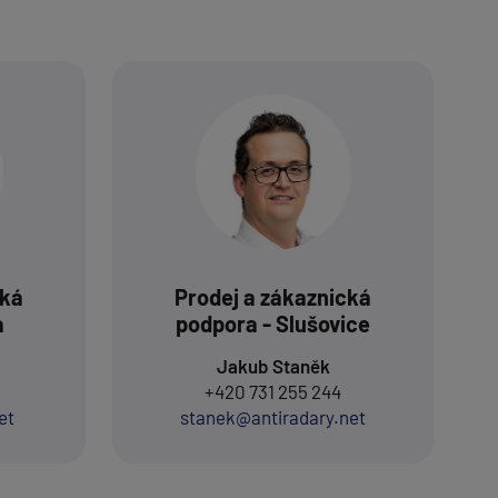
cká
Prodej a zákaznická
a
podpora - Slušovice
Jakub Staněk
+420 731 255 244
et
stanek@antiradary.net