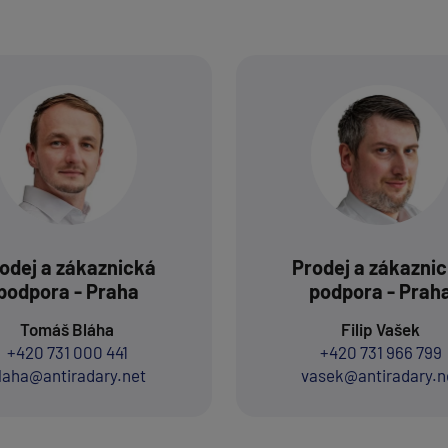
odej a zákaznická
Prodej a zákazni
podpora - Praha
podpora - Prah
Tomáš Bláha
Filip Vašek
+420 731 000 441
+420 731 966 799
laha@antiradary.net
vasek@antiradary.n