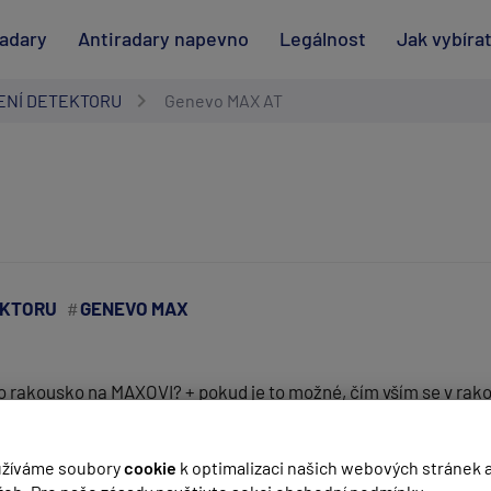
radary
Antiradary napevno
Legálnost
Jak vybíra
ENÍ DETEKTORU
Genevo MAX AT
EKTORU
GENEVO MAX
 rakousko na MAXOVI? + pokud je to možné, čím vším se v rakou
(
email bude skrytý
- slouží pro notifikace při odpovědi)
žíváme soubory
cookie
k optimalizaci našich webových stránek 