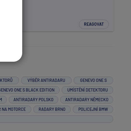
REAGOVAT
EKTORŮ
VÝBĚR ANTIRADARU
GENEVO ONE S
GENEVO ONE S BLACK EDITION
UMÍSTĚNÍ DETEKTORU
M
ANTIRADARY POLSKO
ANTIRADARY NĚMECKO
R NA MOTORCE
RADARY BRNO
POLICEJNÍ BMW