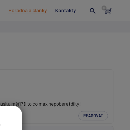
t
Poradna a články
Kontakty
sku měří? (I to co max nepobere) díky!
REAGOVAT
a