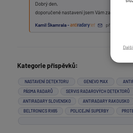
slu
Dobrý den,
doporučené nastavení jsem Vám zaslal maile
Kamil Škamrala -
před 4 roky
Zpráva:
Dalš
PŘIDAT PŘÍSPĚVEK
Kategorie příspěvků:
NASTAVENÍ DETEKTORU
GENEVO MAX
ANTI
PÁSMA RADARŮ
SERVIS RADAROVÝCH DETEKTORŮ
ANTIRADARY SLOVENSKO
ANTIRADARY RAKOUSKO
BELTRONICS RX65
POLICEJNÍ SUPERBY
PROT