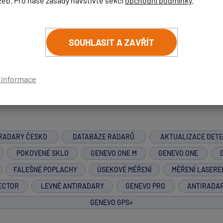
žeb. Pro naše zásady navštivte sekci
obchodní podmínky
.
m.
SOUHLASIT A ZAVŘÍT
í informace
RADARY ČESKO
DATABÁZE RADARŮ
AKTUALIZACE DET
POKOVENÉ SKLO
GENEVO ONE M
GENEVO ONE
FALEŠNÉ POPLACHY
ÚSEKOVÉ MĚŘENÍ
MĚŘENÍ LASERE
ECTOR
LEVNÉ ANTIRADARY
GENEVO PRO
ANTIRADA
GENEVO GPS+