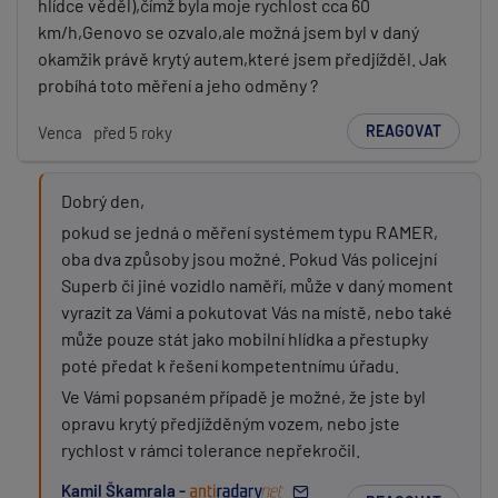
hlídce věděl),čímž byla moje rychlost cca 60
km/h,Genovo se ozvalo,ale možná jsem byl v daný
okamžik právě krytý autem,které jsem předjížděl. Jak
probíhá toto měření a jeho odměny ?
REAGOVAT
Venca
před 5 roky
Dobrý den,
pokud se jedná o měření systémem typu RAMER,
oba dva způsoby jsou možné. Pokud Vás policejní
Superb či jiné vozidlo naměří, může v daný moment
vyrazit za Vámi a pokutovat Vás na místě, nebo také
může pouze stát jako mobilní hlídka a přestupky
poté předat k řešení kompetentnímu úřadu.
Ve Vámi popsaném případě je možné, že jste byl
opravu krytý předjížděným vozem, nebo jste
rychlost v rámci tolerance nepřekročil.
Kamil Škamrala -