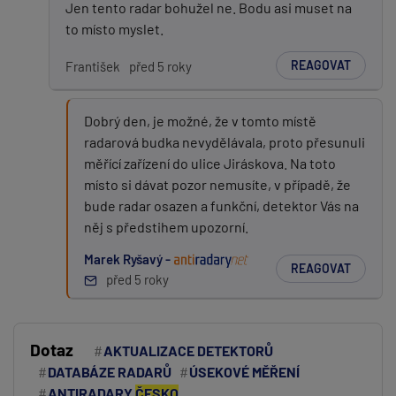
Jen tento radar bohužel ne. Bodu asi muset na
to místo myslet.
REAGOVAT
František
před 5 roky
Dobrý den, je možné, že v tomto místě
radarová budka nevydělávala, proto přesunuli
měřící zařízení do ulice Jiráskova. Na toto
místo si dávat pozor nemusíte, v případě, že
bude radar osazen a funkční, detektor Vás na
něj s předstihem upozorní.
Marek Ryšavý -
REAGOVAT
před 5 roky
Dotaz
AKTUALIZACE DETEKTORŮ
DATABÁZE RADARŮ
ÚSEKOVÉ MĚŘENÍ
ANTIRADARY
ČESKO