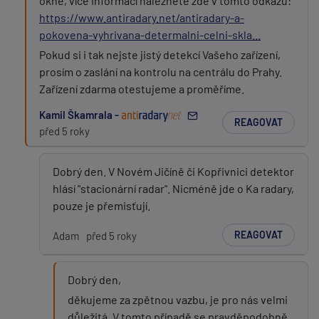
okně, více informací naleznete zde v tomto odkazu:
https://www.antiradary.net/antiradary-a-
pokovena-vyhrivana-determalni-celni-skla...
Pokud si i tak nejste jistý detekcí Vašeho zařízení,
prosím o zaslání na kontrolu na centrálu do Prahy.
Zařízení zdarma otestujeme a proměříme.
Kamil Škamrala -
REAGOVAT
před 5 roky
Dobrý den. V Novém Jičíně či Kopřivnici detektor
hlásí "stacionární radar". Nicméně jde o Ka radary,
pouze je přemisťují.
REAGOVAT
Adam
před 5 roky
Dobrý den,
děkujeme za zpětnou vazbu, je pro nás velmi
důležitá. V tomto případě se pravděpodobně