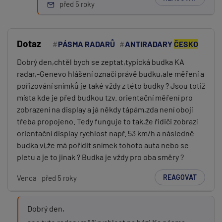
před 5 roky
Dotaz
PÁSMA RADARŮ
ANTIRADARY
ČESKO
Dobrý den,chtěl bych se zeptat,typická budka KA
radar,-Genevo hlášení označí právě budku,ale měření a
pořizování snímků je také vždy z této budky ? Jsou totiž
místa kde je před budkou tzv. orientační měření pro
zobrazení na display a já někdy tápám,zda není obojí
třeba propojeno. Tedy funguje to tak,že řidiči zobrazí
orientační display rychlost např. 53 km/h a následně
budka ví,že má pořídit snímek tohoto auta nebo se
pletu a je to jinak ? Budka je vždy pro oba směry ?
REAGOVAT
Venca
před 5 roky
Dobrý den,