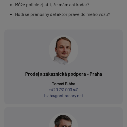
Může policie zjistit, že mám antiradar?
Hodí se přenosný detektor právě do mého vozu?
Prodej a zákaznická podpora - Praha
Tomáš Bláha
+420 731 000 441
blaha@antiradary.net