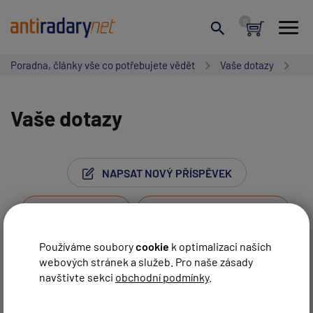
Poradna, články vše co potřebujete vědět
Vaše dotazy
Vaše dotazy
NAPSAT NOVÝ PŘÍSPĚVEK
ZRUŠIT HLEDÁNÍ
Používáme soubory
cookie
k optimalizaci našich
webových stránek a služeb. Pro naše zásady
Stránka:
1
…
8
9
10
11
12
navštivte sekci
obchodní podmínky
.
Vaše jméno:
Další strana