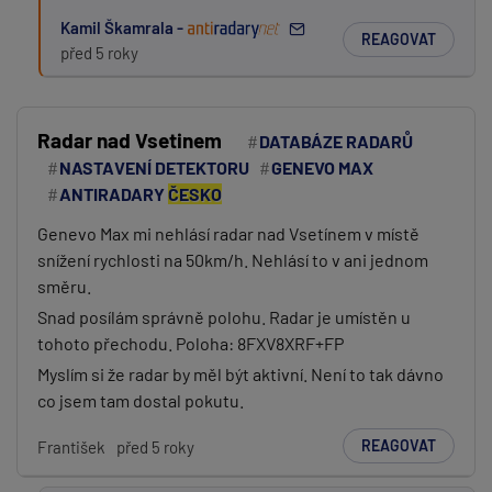
Kamil Škamrala -
REAGOVAT
před 5 roky
Radar nad Vsetinem
DATABÁZE RADARŮ
NASTAVENÍ DETEKTORU
GENEVO MAX
ANTIRADARY
ČESKO
Genevo Max mi nehlásí radar nad Vsetínem v místě
snížení rychlosti na 50km/h. Nehlásí to v ani jednom
směru.
Snad posílám správně polohu. Radar je umístěn u
tohoto přechodu. Poloha: 8FXV8XRF+FP
Myslím si že radar by měl být aktivní. Není to tak dávno
co jsem tam dostal pokutu.
REAGOVAT
František
před 5 roky