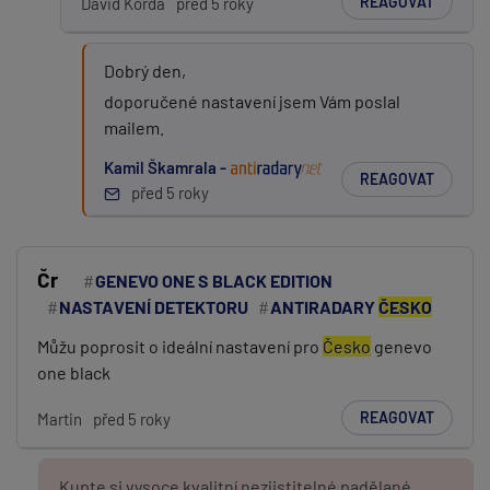
REAGOVAT
David Korda
před 5 roky
Dobrý den,
doporučené nastavení jsem Vám poslal
mailem.
Kamil Škamrala -
REAGOVAT
před 5 roky
Čr
GENEVO ONE S BLACK EDITION
NASTAVENÍ DETEKTORU
ANTIRADARY
ČESKO
Můžu poprosit o ideální nastavení pro
Česko
genevo
one black
REAGOVAT
Martin
před 5 roky
Kupte si vysoce kvalitní nezjistitelné padělané