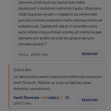
Zdravím,chtěl bych se zeptat kdo máte
zkušenost z mobilním měřením z auta. Vždy jsem
viděl Superba vyrazit s majákem za někým kdo
porušil rychlost,následně řidiče zkompromitovat
a zkasírovat. Zajímá mě zda je to pravidlo,nebo
auto někde stojí,pořizuje snímky při měření a pak
záznamy jen pošle na úřad ke zpracování pro
uhrazení pokut ?
REAGOVAT
Venca
před 5 roky
Dobrý den,
ve Vámi zmiňovaném úsekovém měření je nastaven
limit 70 km/h. Můžete se tedy na Váš bez obav
detektor spolehnout.
Kamil Škamrala -
REAGOVAT
před 5 roky