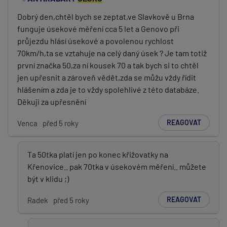
Dobrý den,chtěl bych se zeptat,ve Slavkově u Brna
funguje úsekové měření cca 5 let a Genovo při
průjezdu hlásí úsekové a povolenou rychlost
70km/h,ta se vztahuje na celý daný úsek ? Je tam totiž
první značka 50,za ní kousek 70 a tak bych si to chtěl
jen upřesnit a zároveň vědět,zda se můžu vždy řídit
hlášením a zda je to vždy spolehlivé z této databáze.
Děkuji za upřesnění
REAGOVAT
Venca
před 5 roky
Ta 50tka platí jen po konec křižovatky na
Křenovice.. pak 70tka v úsekovém měření.. můžete
být v klidu ;)
REAGOVAT
Radek
před 5 roky