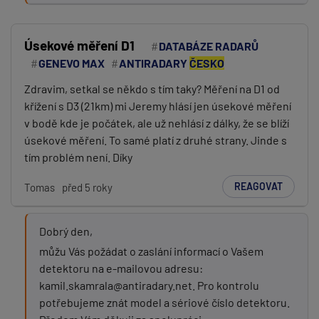
Úsekové měření D1
DATABÁZE RADARŮ
GENEVO MAX
ANTIRADARY
ČESKO
Zdravim, setkal se někdo s tím taky? Měření na D1 od
křížení s D3 (21km) mi Jeremy hlásí jen úsekové měření
v bodě kde je počátek, ale už nehlásí z dálky, že se blíží
úsekové měření. To samé platí z druhé strany. Jinde s
tím problém není. Díky
REAGOVAT
Tomas
před 5 roky
Dobrý den,
můžu Vás požádat o zaslání informací o Vašem
detektoru na e-mailovou adresu:
kamil.skamrala@antiradary.net. Pro kontrolu
potřebujeme znát model a sériové číslo detektoru.