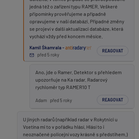
jedná též o zařízení typu RAMER. Veškeré
připomínky prověřujeme a případně
opravujeme v naší databázi. Případné změny
se projeví v další aktualizaci databáze, která
vychází vždy před koncem měsíce.
Kamil Škamrala -
REAGOVAT
před 5 roky
Ano, jde o Ramer. Detektor s přehledem
upozorňuje na Ka radar. Radarový
rychloměr typ RAMER10 T
REAGOVAT
Adam
před 5 roky
U jiných radarů (například radar v Rokytnici u
Vsetína mi to v pořádku hlásí. Hlásí to i
neoznačené policejní vozy krásně s předstihem.)