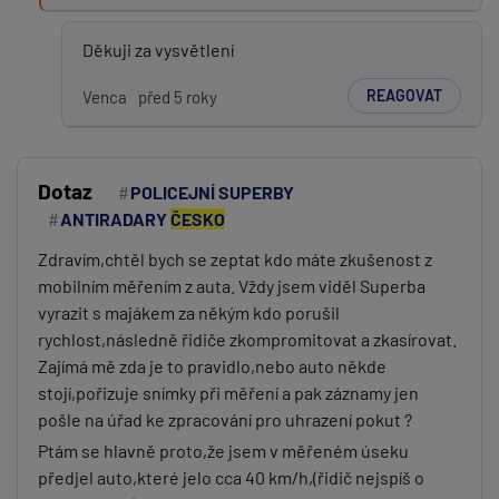
Děkuji za vysvětlení
REAGOVAT
Venca
před 5 roky
Dotaz
POLICEJNÍ SUPERBY
ANTIRADARY
ČESKO
Zdravím,chtěl bych se zeptat kdo máte zkušenost z
mobilním měřením z auta. Vždy jsem viděl Superba
vyrazit s majákem za někým kdo porušil
rychlost,následně řidiče zkompromitovat a zkasírovat.
Zajímá mě zda je to pravidlo,nebo auto někde
stojí,pořizuje snímky při měření a pak záznamy jen
pošle na úřad ke zpracování pro uhrazení pokut ?
Ptám se hlavně proto,že jsem v měřeném úseku
předjel auto,které jelo cca 40 km/h,(řidič nejspíš o