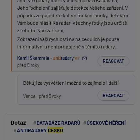
ano tyto radary měří rychlost na bázi Ka pásma.
Jeho "odhalení" zajišťuje detekce Vašeho zařízení. V
případě, že pojedete kolem funkční budky, detektor
Vám bude hlásit Ka radar. Všechny fotky jsou určitě
z tohoto typu zařízení.
Zobrazení Vaší rychlosti na na cedulích je pouze
informativní a není propojené s těmito radary.
Kamil Škamrala -
REAGOVAT
před 5 roky
Děkuji za vysvětlení,možná to zajímalo i další
REAGOVAT
Venca
před 5 roky
Dotaz
DATABÁZE RADARŮ
ÚSEKOVÉ MĚŘENÍ
ANTIRADARY
ČESKO