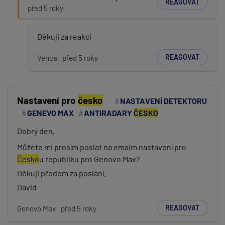
REAGOVAT
před 5 roky
Děkuji za reakci
REAGOVAT
Venca
před 5 roky
Nastavení pro
česko
NASTAVENÍ DETEKTORU
GENEVO MAX
ANTIRADARY
ČESKO
Dobrý den,
Můžete mi prosím poslat na emaim nastavení pro
Česko
u republiku pro Genovo Max?
Děkuji předem za poslání.
David
REAGOVAT
Genovo Max
před 5 roky