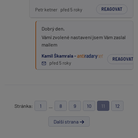
REAGOVAT
Petr ketner
před 5 roky
Dobrý den,
Vámi zvolené nastavení jsem Vám zaslal
mailem
Kamil Škamrala -
REAGOVAT
před 5 roky
Stránka:
1
…
8
9
10
11
12
Další strana