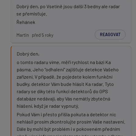
Dobrý den, po Vsetíně jsou další 3 bedny ale radar
se přemisťuje.
Řehánek
REAGOVAT
Martin
před 5 roky
Dobrý den,
o tomto radaru víme, měří rychlost na bázi Ka
pásma. Jeho "odhalení" zajišťuje detekce Vašeho
zařízení. V případě, že pojedete kolem funkční
budky, detektor Vám bude hlásit Ka radar. Tyto
radary se díky této funkci detektorů do GPS
databáze nedávají, aby Vás nemátly zbytečná
hlášení, když je radar vypnutý.
Pokud Vám i přesto přišla pokuta a detektor nic
nehlásil prosím zkontrolujte prosím Vaše nastavení.
Dále by mohl být problém i v pokoveném předním