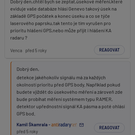
Dobrý den,chtěl bych se zeptat,úsekové měření,které
eviduje vaše databáze hlásí Genevo takový úsek na
základě GPS počátek a konec úseku a co se týče
laserového paprsku,tak tento je tím vyrušen pro
prioritu hlášení GPS,nebo může přijít i hlášení KA
radaru ?
REAGOVAT
Venca
před 5 roky
Dobrý den,
detekce jakéhokoliv signálu má za každých
okolností prioritu před GPS body. Například pokud
budete vjíždět do úsekového měření a zároveň zde
bude probíhat měření systémem typu RAMER,
detektor upřednostní signál KA pásma a poté ohlásí
GPS bod.
Kamil Škamrala -
REAGOVAT
před 5 roky