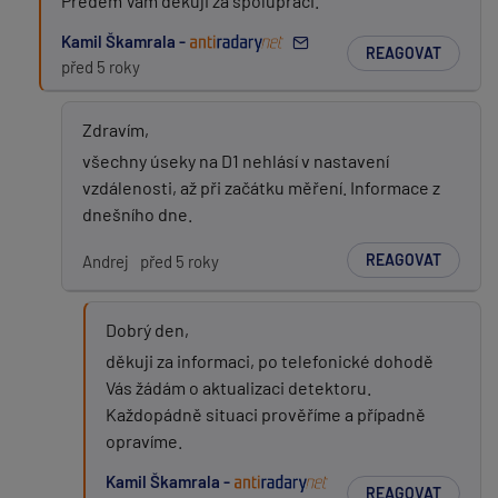
Předem Vám děkuji za spolupráci.
Kamil Škamrala -
REAGOVAT
před 5 roky
Zdravím,
všechny úseky na D1 nehlásí v nastavení
vzdálenosti, až při začátku měření. Informace z
dnešního dne.
REAGOVAT
Andrej
před 5 roky
Dobrý den,
děkuji za informaci, po telefonické dohodě
Vás žádám o aktualizaci detektoru.
Každopádně situaci prověříme a případně
opravíme.
Kamil Škamrala -
REAGOVAT