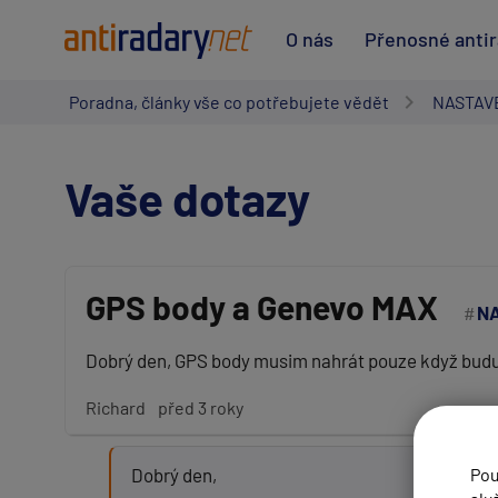
O nás
Přenosné anti
Poradna, články vše co potřebujete vědět
NASTAV
Vaše dotazy
GPS body a Genevo MAX
NA
Vaše jméno:
Dobrý den, GPS body musim nahrát pouze když budu 
Richard
před 3 roky
Váš e-mail:
Dobrý den,
Pou
Předmět: