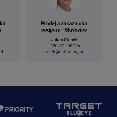
cká
Prodej a zákaznická
a
podpora - Slušovice
Jakub Staněk
+420 731 255 244
et
stanek@antiradary.net