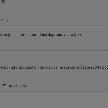
ODY.
 roky
t, nejdou nahrát souřadnici dopředu. Je to tak?
ně pokud víte o místě, kde pravidelně stávají, můžete si tyto b
před 3 roky