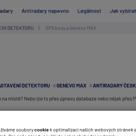
radary
Antiradary napevno
Legálnost
Jak vybíra
ENÍ DETEKTORU
GPS body a Genevo MAX
STAVENÍ DETEKTORU
GENEVO MAX
ANTIRADARY ČES
na místě? Nebo lze to přes úpravu databaze nebo nějak přes P
(
email bude skrytý
- slouží pro notifikace při odpovědi)
žíváme soubory
cookie
k optimalizaci našich webových stránek 