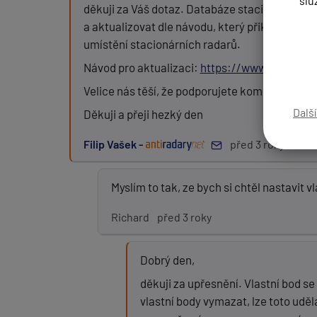
slu
děkuji za Váš dotaz. Databáze stacionárních 
a aktualizovat dle návodu, který přikládám ní
umístění stacionárních radarů.
Zpráva:
Návod pro aktualizaci:
https://www.genevo
Velice nás těší, že podporujete komunitu Gene
Dalš
Děkuji a přeji hezký den
PŘIDAT PŘÍSPĚVEK
Filip Vašek -
před 3 roky
Myslím to tak, ze bych si chtěl nastavit 
Richard
před 3 roky
Dobrý den,
děkuji za upřesnění. Vlastní bod 
vlastní body vymazat, lze toto u