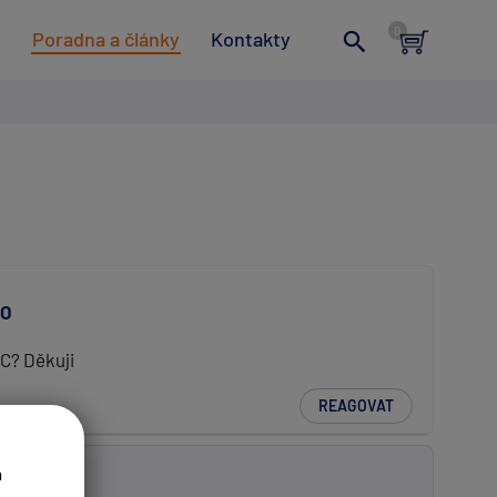
t
Poradna a články
Kontakty
KO
C? Děkuji
REAGOVAT
a