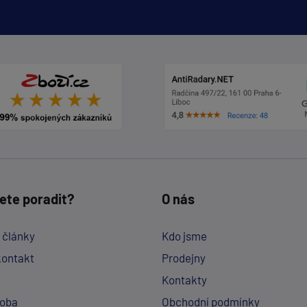
ete poradit?
O nás
a články
Kdo jsme
kontakt
Prodejny
Kontakty
doba
Obchodní podmínky