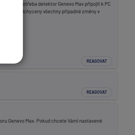
izace je potřeba detektor Genevo Max připojit k PC
l neustále podchyceny všechny případné změny v
REAGOVAT
REAGOVAT
ektoru Genevo Max. Pokud chcete Vámi nastavené