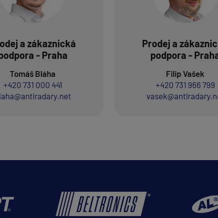
odej a zákaznická
Prodej a zákazni
podpora - Praha
podpora - Prah
Tomáš Bláha
Filip Vašek
+420 731 000 441
+420 731 966 799
laha@antiradary.net
vasek@antiradary.n