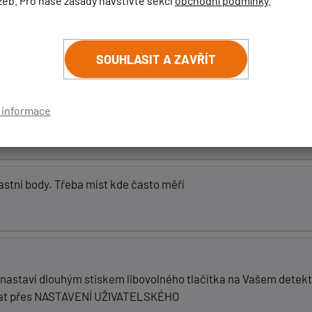
žeb. Pro naše zásady navštivte sekci
obchodní podmínky
.
radarů vychází vždy začátkem každého měsíce. Po vydání aktual
že. Je potřeba provádět aktualizaci každý měsíc, aby jste mě
SOUHLASIT A ZAVŘÍT
.com/cz/aktualizace-podpora/#GENEVO_PORTABLE_MAX
vo.
í informace
vlastní body. Třeba míst kde často měří
se nastaví dlouhým stiskem libovolného tlačítka na Vašem det
dělat přes NASTAVENÍ UŽIVATELSKÉHO