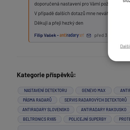
slu
doporučená nastavení pro Vámi požadované z
V případě dalších dotazů mne neváhejte konta
Děkuji a přeji hezký den
Zpráva:
Filip Vašek -
před 3 roky
Dalš
PŘIDAT PŘÍSPĚVEK
Kategorie příspěvků:
NASTAVENÍ DETEKTORU
GENEVO MAX
ANTI
PÁSMA RADARŮ
SERVIS RADAROVÝCH DETEKTORŮ
ANTIRADARY SLOVENSKO
ANTIRADARY RAKOUSKO
BELTRONICS RX65
POLICEJNÍ SUPERBY
PROT