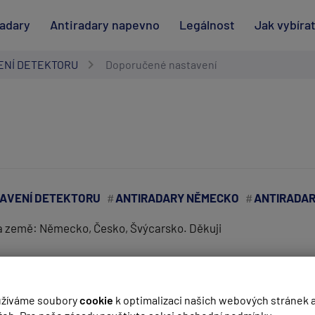
radary
Antiradary napevno
Legálnost
Jak vybíra
ENÍ DETEKTORU
Doporučené nastavení
AVENÍ DETEKTORU
ANTIRADARY NĚMECKO
ANTIRADAR
na země: Německo, Česko, Švýcarsko. Děkuji
(
email bude skrytý
- slouží pro notifikace při odpovědi)
žíváme soubory
cookie
k optimalizaci našich webových stránek 