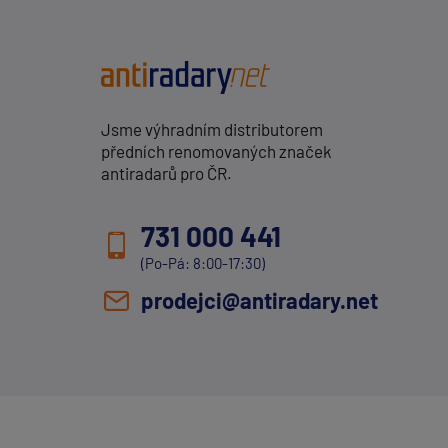
Jsme výhradním distributorem
předních renomovaných značek
antiradarů pro ČR.
731 000 441
(Po-Pá: 8:00-17:30)
prodejci@antiradary.net