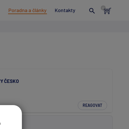
t
Poradna a články
Kontakty
Y ČESKO
REAGOVAT
a