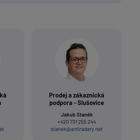
cká
Prodej a zákaznická
a
podpora - Slušovice
Jakub Staněk
+420 731 255 244
et
stanek@antiradary.net