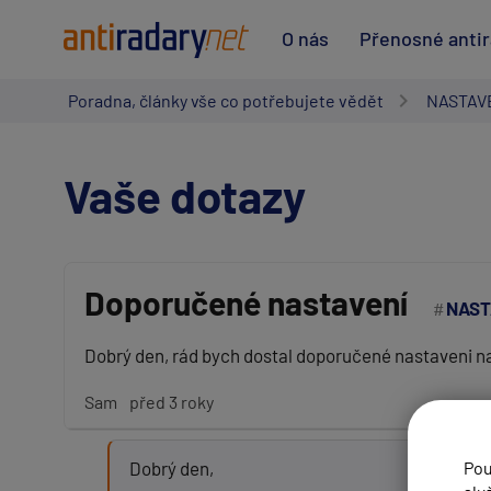
O nás
Přenosné anti
Poradna, články vše co potřebujete vědět
NASTAV
Vaše dotazy
Doporučené nastavení
NAST
Vaše jméno:
Dobrý den, rád bych dostal doporučené nastaveni 
Sam
před 3 roky
Váš e-mail:
Dobrý den,
Pou
Předmět: