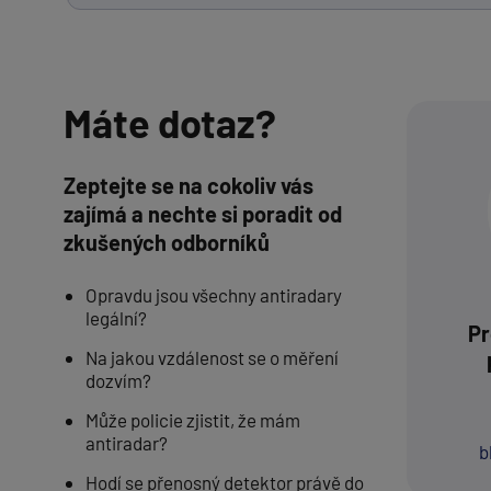
Máte dotaz?
Zeptejte se na cokoliv vás
zajímá a nechte si poradit od
zkušených odborníků
Opravdu jsou všechny antiradary
legální?
Pr
Na jakou vzdálenost se o měření
dozvím?
Může policie zjistit, že mám
antiradar?
b
Hodí se přenosný detektor právě do