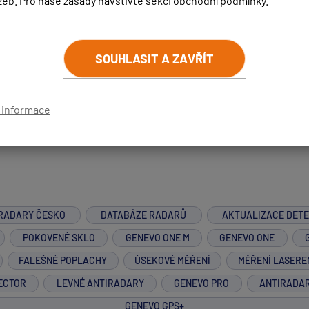
žeb. Pro naše zásady navštivte sekci
obchodní podmínky
.
emě jsem Vám zaslal na e-mail.
ktovat.
SOUHLASIT A ZAVŘÍT
í informace
RADARY ČESKO
DATABÁZE RADARŮ
AKTUALIZACE DET
POKOVENÉ SKLO
GENEVO ONE M
GENEVO ONE
FALEŠNÉ POPLACHY
ÚSEKOVÉ MĚŘENÍ
MĚŘENÍ LASERE
ECTOR
LEVNÉ ANTIRADARY
GENEVO PRO
ANTIRADA
GENEVO GPS+