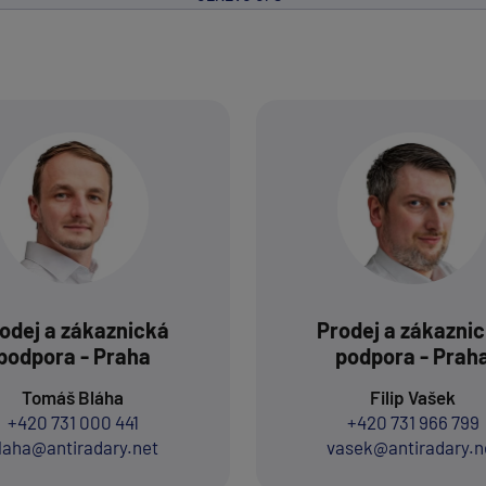
odej a zákaznická
Prodej a zákazni
podpora - Praha
podpora - Prah
Tomáš Bláha
Filip Vašek
+420 731 000 441
+420 731 966 799
laha@antiradary.net
vasek@antiradary.n