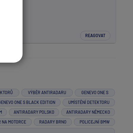
REAGOVAT
EKTORŮ
VÝBĚR ANTIRADARU
GENEVO ONE S
GENEVO ONE S BLACK EDITION
UMÍSTĚNÍ DETEKTORU
M
ANTIRADARY POLSKO
ANTIRADARY NĚMECKO
R NA MOTORCE
RADARY BRNO
POLICEJNÍ BMW