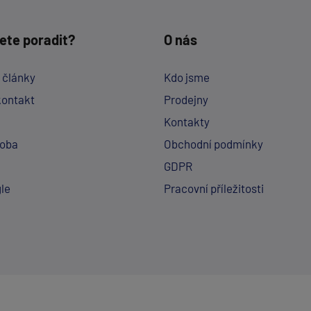
ete poradit?
O nás
a články
Kdo jsme
kontakt
Prodejny
Kontakty
doba
Obchodní podmínky
GDPR
le
Pracovní příležitosti