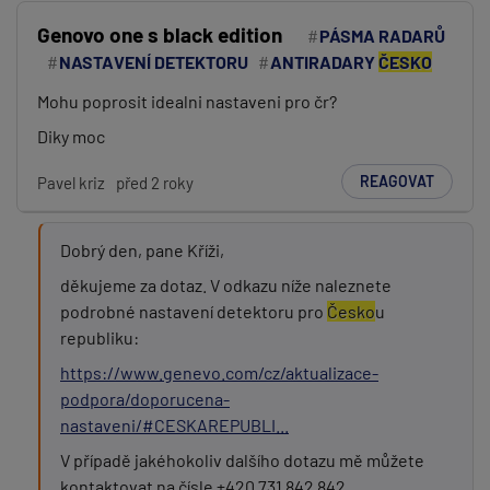
Genovo one s black edition
PÁSMA RADARŮ
NASTAVENÍ DETEKTORU
ANTIRADARY
ČESKO
Mohu poprosit idealni nastaveni pro čr?
Diky moc
REAGOVAT
Pavel kriz
před 2 roky
Dobrý den, pane Kříži,
děkujeme za dotaz. V odkazu níže naleznete
podrobné nastavení detektoru pro
Česko
u
republiku:
https://www.genevo.com/cz/aktualizace-
podpora/doporucena-
nastaveni/#CESKAREPUBLI...
V případě jakéhokoliv dalšího dotazu mě můžete
kontaktovat na čísle +420 731 842 842.