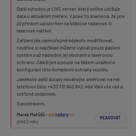
Další výhodou je LIVE server, který online udržuje
data o aktuálním měření. V praxi to znamená, že jste
již předem upozorňen na blížící se radarové či
laserové měření.
Zařízení jde samozřejmě kdykoliv modifikovat,
nejdříve si například můžete vybrat pouze pasivní
systém a až následně jej obohatit o laserovou
ochranu. Záleží jen a pouze na Vašem uvážení a
konfiguraci této komplexní ochrany vozidla.
Jakékoliv další dotazy neváhejte směřovat na mé
telefonní číslo +420 731 842 842, kde Vám vše rád a
vstřícně zodpovím.
S pozdravem,
Marek Matůšů -
REAGOVAT
před 2 roky