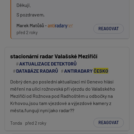
Děkuji.
S pozdravem,
Marek Matůšů -
REAGOVAT
před 2 roky
stacionární radar Valašské Meziříčí
AKTUALIZACE DETEKTORŮ
DATABÁZE RADARŮ
ANTIRADARY
ČESKO
Dobrý den,po poslední aktualizaci mi Genevo hlásí
měřeni na ulici rožnovská při vjezdu do Valašského
Meziříčí od Rožnova pod Radhoštěm u odbočky na
Krhovou,jsou tam vjezdové a výjezdové kamery z
města,fungují nyní jako radar??
REAGOVAT
Tonda
před 2 roky