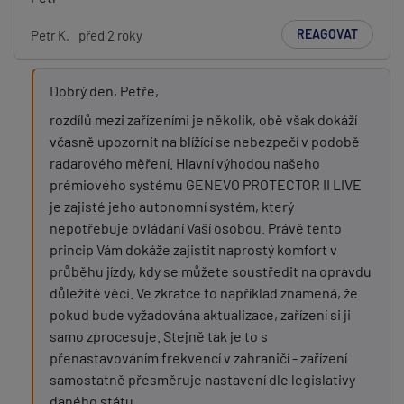
REAGOVAT
Petr K.
před 2 roky
Dobrý den, Petře,
rozdílů mezi zařízeními je několik, obě však dokáží
včasně upozornit na blížící se nebezpečí v podobě
radarového měření. Hlavní výhodou našeho
prémiového systému GENEVO PROTECTOR II LIVE
je zajisté jeho autonomní systém, který
nepotřebuje ovládání Vaší osobou. Právě tento
princip Vám dokáže zajistit naprostý komfort v
průběhu jízdy, kdy se můžete soustředit na opravdu
důležité věci. Ve zkratce to například znamená, že
pokud bude vyžadována aktualizace, zařízení si ji
samo zprocesuje. Stejně tak je to s
přenastavováním frekvencí v zahraničí - zařízení
samostatně přesměruje nastavení dle legislativy
daného státu.