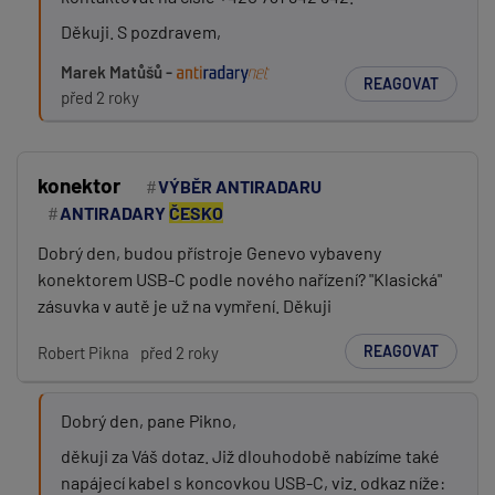
Děkuji. S pozdravem,
Marek Matůšů -
REAGOVAT
před 2 roky
konektor
VÝBĚR ANTIRADARU
ANTIRADARY
ČESKO
Dobrý den, budou přístroje Genevo vybaveny
konektorem USB-C podle nového nařízení? "Klasická"
zásuvka v autě je už na vymření. Děkuji
REAGOVAT
Robert Pikna
před 2 roky
Dobrý den, pane Pikno,
děkuji za Váš dotaz. Již dlouhodobě nabízíme také
napájecí kabel s koncovkou USB-C, viz. odkaz níže: