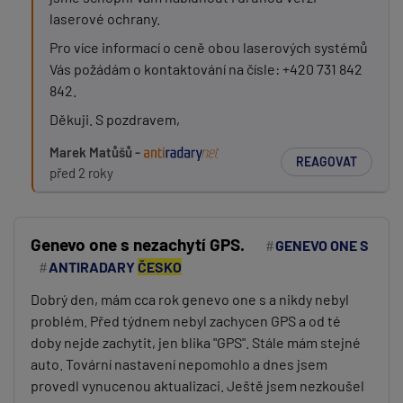
laserové ochrany.
Pro více informací o ceně obou laserových systémů
Vás požádám o kontaktování na čísle: +420 731 842
842.
Děkuji. S pozdravem,
Marek Matůšů -
REAGOVAT
před 2 roky
Genevo one s nezachytí GPS.
GENEVO ONE S
ANTIRADARY
ČESKO
Dobrý den, mám cca rok genevo one s a nikdy nebyl
problém. Před týdnem nebyl zachycen GPS a od té
doby nejde zachytit, jen blika "GPS". Stále mám stejné
auto. Tovární nastavení nepomohlo a dnes jsem
provedl vynucenou aktualizaci. Ještě jsem nezkoušel