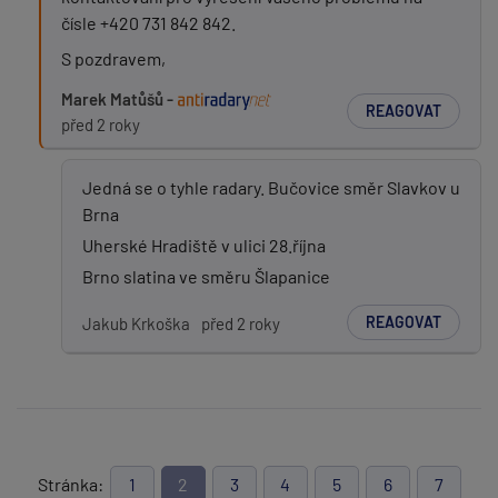
čísle +420 731 842 842.
S pozdravem,
Marek Matůšů -
REAGOVAT
před 2 roky
Jedná se o tyhle radary. Bučovice směr Slavkov u
Brna
Uherské Hradiště v ulici 28.října
Brno slatina ve směru Šlapanice
REAGOVAT
Jakub Krkoška
před 2 roky
Stránka:
1
2
3
4
5
6
7