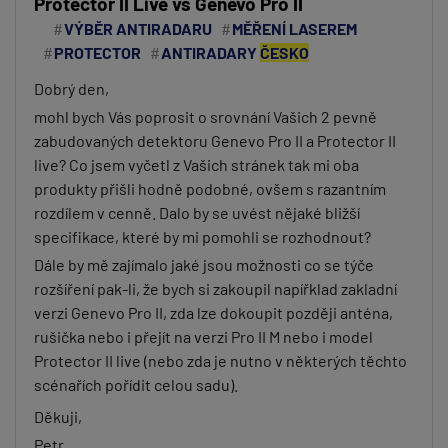
Protector II Live vs Genevo Pro II
VÝBĚR ANTIRADARU
MĚŘENÍ LASEREM
PROTECTOR
ANTIRADARY
ČESKO
Dobrý den,
mohl bych Vás poprosit o srovnání Vašich 2 pevně
zabudovaných detektoru Genevo Pro II a Protector II
live? Co jsem vyčetl z Vašich stránek tak mi oba
produkty přišli hodně podobné, ovšem s razantním
rozdílem v cenně. Dalo by se uvést nějaké bližší
specifikace, které by mi pomohli se rozhodnout?
Dále by mě zajímalo jaké jsou možnosti co se týče
rozšíření pak-li, že bych si zakoupil napířklad zakladní
verzi Genevo Pro II, zda lze dokoupit později anténa,
rušička nebo i přejít na verzi Pro II M nebo i model
Protector II live (nebo zda je nutno v některých těchto
scénařích pořídit celou sadu).
Děkuji,
Petr