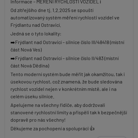
Informace – MĚŘENÍ RYCHLOSTI VOZIDEL ℹ️
Od zítřejšího dne tj. 1.2.2025 se spouští
automatizovaný systém měření rychlosti vozidel ve
Frýdlantu nad Ostravicí.
Jedná se o tyto lokality:
➡️Frýdlant nad Ostravicí – silnice číslo III/48418 (místní
část Nová Ves)
➡️Frýdlant nad Ostravicí – silnice číslo II/483 (místní
část Nová Dědina)
Tento moderní systém bude měřit jak okamžitou, tak i
úsekovou rychlost, což znamená, že bude sledována
rychlost vozidel nejen v konkrétním místě, ale i na
celém úseku silnice.
Apelujeme na všechny řidiče, aby dodržovali
stanovené rychlostní limity a přispěli tak k bezpečnější
dopravě pro nás všechny!
Děkujeme za pochopení a spolupráci 👍