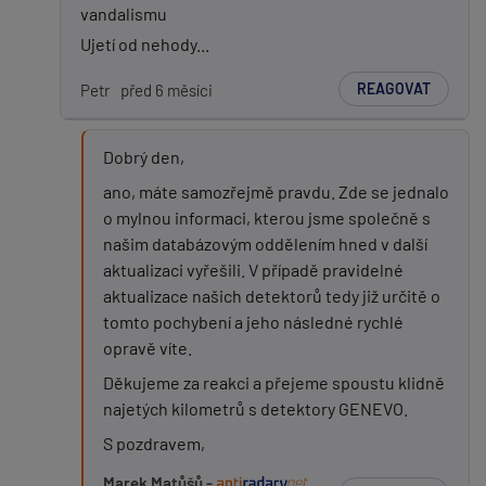
vandalismu
Ujetí od nehody...
REAGOVAT
Petr
před 6 měsíci
Dobrý den,
ano, máte samozřejmě pravdu. Zde se jednalo
o mylnou informaci, kterou jsme společně s
našim databázovým oddělením hned v další
aktualizaci vyřešili. V případě pravidelné
aktualizace našich detektorů tedy již určitě o
tomto pochybení a jeho následné rychlé
opravě víte.
Děkujeme za reakci a přejeme spoustu klidně
najetých kilometrů s detektory GENEVO.
S pozdravem,
Marek Matůšů -