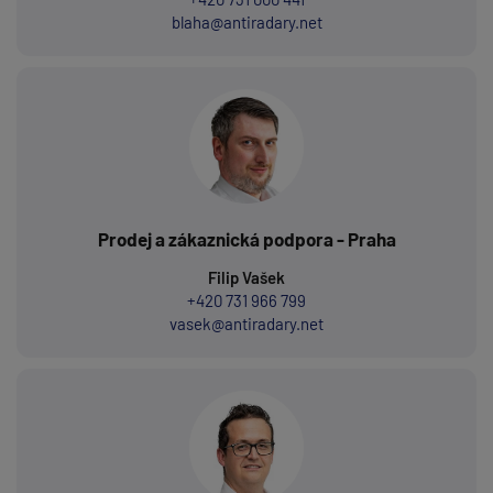
blaha@antiradary.net
Prodej a zákaznická podpora - Praha
Filip Vašek
+420 731 966 799
vasek@antiradary.net