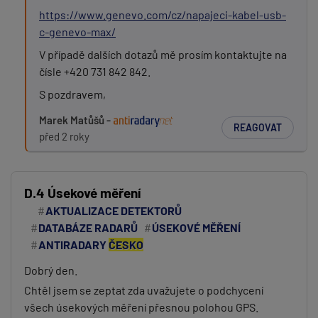
https://www.genevo.com/cz/napajeci-kabel-usb-
c-genevo-max/
V případě dalších dotazů mě prosím kontaktujte na
čísle +420 731 842 842.
S pozdravem,
Marek Matůšů -
REAGOVAT
před 2 roky
D.4 Úsekové měření
AKTUALIZACE DETEKTORŮ
DATABÁZE RADARŮ
ÚSEKOVÉ MĚŘENÍ
ANTIRADARY
ČESKO
Dobrý den.
Chtěl jsem se zeptat zda uvažujete o podchycení
všech úsekových měření přesnou polohou GPS.