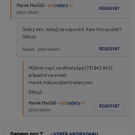
Marek Matůšů -
REAGOVAT
před rokem
Dobrý den, dekuji za odpověď. Kam foto poslat?
Děkuji.
REAGOVAT
Radek
před rokem
Můžete např. na WhatsApp (731 842 842),
případně na email:
marek.matusu@antiradary.net.
Děkuji.
Marek Matůšů -
REAGOVAT
před rokem
Genevo pro 2
VÝBĚR ANTIRADARU