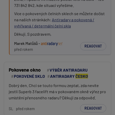
731 842 842, kde situaci vyřešíme.
PŘIDAT PŘÍSPĚVEK
Více o pokovených čelních sklech se můžete dočíst
na našich stránkách:
Antiradary a pokovená /
vyhřívaná / determální čelní skla
Děkuji. S pozdravem,
Marek Matůšů -
REAGOVAT
před rokem
Pokovene okno
VÝBĚR ANTIRADARU
POKOVENÉ SKLO
ANTIRADARY
ČESKO
Dobrý den. Chci se touto formou zeptat, zda nevíte
jestli Superb 3 facelift má v pokovaném okně výřez pro
umístění přenosného radaru? Děkuji za odpověď.
REAGOVAT
SL
před rokem