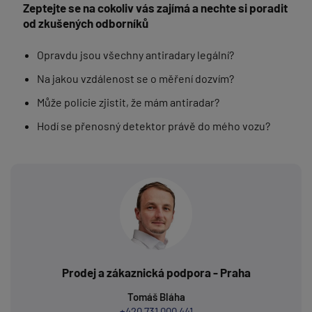
Zeptejte se na cokoliv vás zajímá a nechte si poradit
od zkušených odborníků
Opravdu jsou všechny antiradary legální?
Na jakou vzdálenost se o měření dozvím?
Může policie zjistit, že mám antiradar?
Hodí se přenosný detektor právě do mého vozu?
Prodej a zákaznická podpora - Praha
Tomáš Bláha
+420 731 000 441