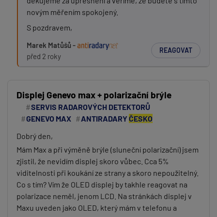
děkujeme za upřesnění a věříme, že budete s tímto
novým měřením spokojený.
S pozdravem,
Marek Matůšů -
REAGOVAT
před 2 roky
Displej Genevo max + polarizační brýle
SERVIS RADAROVÝCH DETEKTORŮ
GENEVO MAX
ANTIRADARY
ČESKO
Dobrý den,
Mám Max a při výměně brýle (sluneční polarizační) jsem
zjistil, že nevidím displej skoro vůbec. Cca 5%
viditelnosti při koukání ze strany a skoro nepoužitelný.
Co s tím? Vím že OLED displej by takhle reagovat na
polarizace neměl, jenom LCD. Na stránkách displej v
Maxu uveden jako OLED, který mám v telefonu a