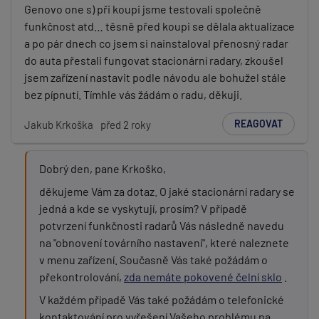
Genovo one s) při koupi jsme testovali společně
funkčnost atd… těsně před koupi se dělala aktualizace
a po pár dnech co jsem si nainstaloval přenosný radar
do auta přestali fungovat stacionární radary, zkoušel
jsem zařízení nastavit podle návodu ale bohužel stále
bez pípnutí. Tímhle vás žádám o radu, děkuji.
REAGOVAT
Jakub Krkoška
před 2 roky
Dobrý den, pane Krkoško,
děkujeme Vám za dotaz. O jaké stacionární radary se
jedná a kde se vyskytují, prosím? V případě
potvrzení funkčnosti radarů Vás následně navedu
na "obnovení továrního nastavení", které naleznete
v menu zařízení. Současně Vás také požádám o
překontrolování,
zda nemáte pokovené čelní sklo
.
V každém případě Vás také požádám o telefonické
kontaktování pro vyřešení Vašeho problému na