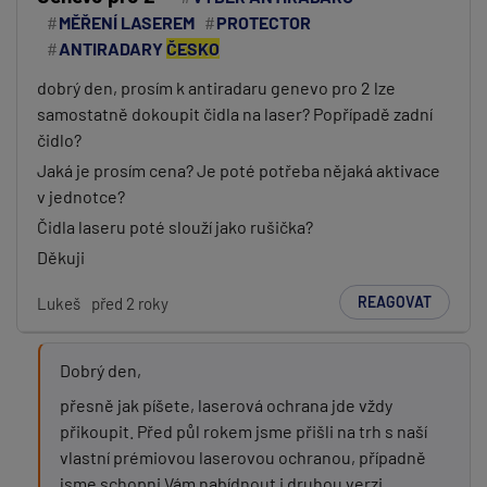
MĚŘENÍ LASEREM
PROTECTOR
ANTIRADARY
ČESKO
dobrý den, prosím k antiradaru genevo pro 2 lze
samostatně dokoupit čidla na laser? Popřípadě zadní
čidlo?
Jaká je prosím cena? Je poté potřeba nějaká aktivace
v jednotce?
Čidla laseru poté slouží jako rušička?
Děkuji
REAGOVAT
Lukeš
před 2 roky
Dobrý den,
přesně jak píšete, laserová ochrana jde vždy
přikoupit. Před půl rokem jsme přišli na trh s naší
vlastní prémiovou laserovou ochranou, případně
jsme schopni Vám nabídnout i druhou verzi