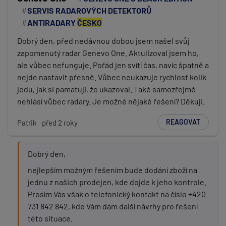
SERVIS RADAROVÝCH DETEKTORŮ
ANTIRADARY
ČESKO
Dobrý den, před nedávnou dobou jsem našel svůj
zapomenutý radar Genevo One. Aktulizoval jsem ho,
ale vůbec nefunguje. Pořád jen svítí čas, navíc špatně a
nejde nastavit přesně. Vůbec neukazuje rychlost kolik
jedu, jak si pamatuji, že ukazoval. Také samozřejmě
nehlásí vůbec radary. Je možné nějaké řešení? Děkuji.
REAGOVAT
Patrik
před 2 roky
Dobrý den,
nejlepším možným řešením bude dodání zboží na
jednu z našich prodejen, kde dojde k jeho kontrole.
Prosím Vás však o telefonický kontakt na číslo +420
731 842 842, kde Vám dám další návrhy pro řešení
této situace.