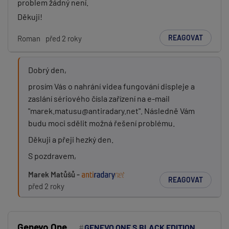
problem žádný není.
Děkuji!
REAGOVAT
Roman
před 2 roky
Dobrý den,
prosím Vás o nahrání videa fungování displeje a
zaslání sériového čísla zařízení na e-mail
"marek.matusu@antiradary.net". Následně Vám
budu moci sdělit možná řešení problému.
Děkuji a přeji hezký den.
S pozdravem,
Marek Matůšů -
REAGOVAT
před 2 roky
Genevo One
GENEVO ONE S BLACK EDITION