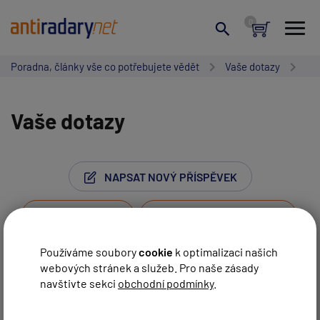
Poradna, články vše co potřebujete vědět
Vaše dotazy
Vaše dotazy
NAPSAT NOVÝ PŘÍSPĚVEK
ZRUŠIT HLEDÁNÍ
Používáme soubory
cookie
k optimalizaci našich
webových stránek a služeb. Pro naše zásady
Stránka:
1
2
3
4
5
6
7
navštivte sekci
obchodní podmínky
.
Vaše jméno:
8
9
10
11
12
Další strana