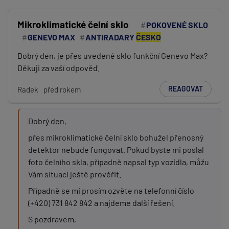
Mikroklimatické čelní sklo
POKOVENÉ SKLO
GENEVO MAX
ANTIRADARY
ČESKO
Dobrý den, je přes uvedené sklo funkční Genevo Max?
Děkuji za vaší odpověď.
REAGOVAT
Radek
před rokem
Dobrý den,
přes mikroklimatické čelní sklo bohužel přenosný
detektor nebude fungovat. Pokud byste mi poslal
foto čelního skla, případně napsal typ vozidla, můžu
Vám situaci ještě prověřit.
Případně se mi prosím ozvěte na telefonní číslo
(+420) 731 842 842 a najdeme další řešení.
S pozdravem,