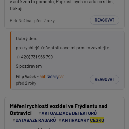
v autě zda to pomohlo. Poprosil bych o radu co s tím.
Děkuji.
REAGOVAT
Petr Nožina
před 2 roky
Dobrý den,
pro rychlejší řešení situace mi prosím zavolejte.
(+420) 731 966 799
S pozdravem
Filip Vašek -
REAGOVAT
před 2 roky
Měření rychlosti vozidel ve Frýdlantu nad
Ostravicí
AKTUALIZACE DETEKTORŮ
DATABÁZE RADARŮ
ANTIRADARY
ČESKO