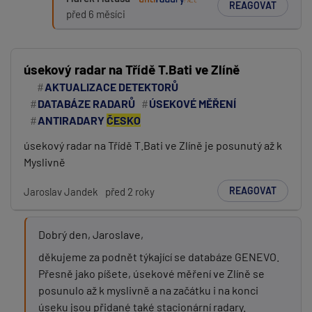
REAGOVAT
před 6 měsíci
úsekový radar na Třídě T.Bati ve Zlíně
AKTUALIZACE DETEKTORŮ
DATABÁZE RADARŮ
ÚSEKOVÉ MĚŘENÍ
ANTIRADARY
ČESKO
úsekový radar na Třídě T.Bati ve Zlíně je posunutý až k
Myslivně
REAGOVAT
Jaroslav Jandek
před 2 roky
Dobrý den, Jaroslave,
děkujeme za podnět týkající se databáze GENEVO.
Přesně jako píšete, úsekové měření ve Zlíně se
posunulo až k myslivně a na začátku i na konci
úseku jsou přidané také stacionární radary.