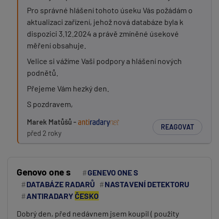
Pro správné hlášení tohoto úseku Vás požádám o
aktualizaci zařízení, jehož nová databáze byla k
dispozici 3.12.2024 a právě zmíněné úsekové
měření obsahuje.
Velice si vážíme Vaši podpory a hlášení nových
podnětů.
Přejeme Vám hezký den.
S pozdravem,
Marek Matůšů -
REAGOVAT
před 2 roky
Genovo one s
GENEVO ONE S
DATABÁZE RADARŮ
NASTAVENÍ DETEKTORU
ANTIRADARY
ČESKO
Dobrý den, před nedávnem jsem koupil ( použity