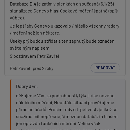
Databáze D.4 je zatím v plenkách a současná (6.1/25)
signalizace Genevo hlásí úsekové měření špatně (spíš
vůbec).
Je lepší aby Genevo ukazovalo / hlásilo všechny radary
/ měření než jen některé.
Úseky prý budou střídat a ten zapnutý bude označen
světelným nápisem.
S pozdravem Petr Zavřel
REAGOVAT
Petr Zavřel
před 2 roky
Dobrý den,
děkujeme Vám za podrobnosti, týkající se nového
dálničního měření. Neustále situaci prověřujeme
přímo od úřadů. Prosím tedy o trpělivost, jelikož se
snažíme mít nepřesnější možnou databázi a hlášení
jen opravdu funkčních měření. Velice však