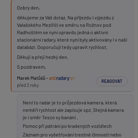
Dobrý den,
děkujeme za Váš dotaz. Na příjezdu i výjezdu z
Valašského Meziříčí ve směru na Rožnov pod
Radhoštěm se nyní opravdu jedná o aktivní
stacionární radary, které nyní byly aktivovány i v naši
databázi. Doporučuji tedy upravit rychlost.
Děkuji a přeji hezký den.
S pozdravem,
Marek Matůšů -
REAGOVAT
před 2 roky
Neni to radar je to průjezdová kamera, která
neměří rychlost ale zapisuje spz. Stejná kamera
je i směr Tesco vy banáni .
Pomoc při pátrání po kradených vozidlech
Záznam pro vyšetřování trestné činnosti nebo