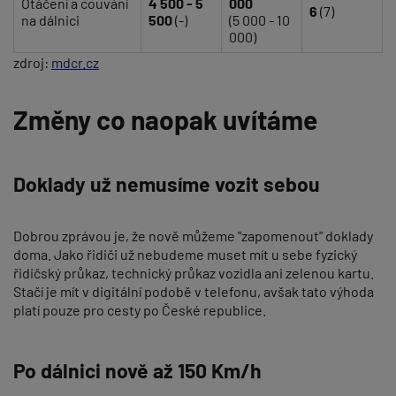
Otáčení a couvání
4 500 - 5
000
6
(7)
na dálnici
500
(-)
(5 000 - 10
000)
zdroj:
mdcr.cz
Změny co naopak uvítáme
Doklady už nemusíme vozit sebou
Dobrou zprávou je, že nově můžeme "zapomenout" doklady
doma. Jako řidiči už nebudeme muset mít u sebe fyzický
řidičský průkaz, technický průkaz vozidla ani zelenou kartu.
Stačí je mít v digitální podobě v telefonu, avšak tato výhoda
platí pouze pro cesty po České republice.
Po dálnici nově až 150 Km/h