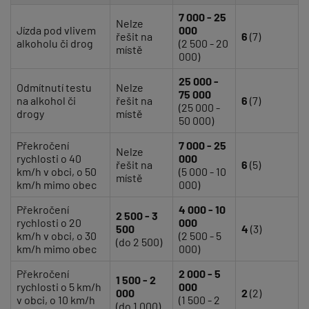
7 000 - 25
Nelze
Jízda pod vlivem
000
řešit na
6
(7)
alkoholu či drog
(2 500 - 20
místě
000)
25 000 -
Odmítnutí testu
Nelze
75 000
na alkohol či
řešit na
6
(7)
(25 000 -
drogy
místě
50 000)
Překročení
7 000 - 25
Nelze
rychlosti o 40
000
řešit na
6
(5)
km/h v obci, o 50
(5 000 - 10
místě
km/h mimo obec
000)
Překročení
4 000 - 10
2 500 - 3
rychlosti o 20
000
500
4
(3)
km/h v obci, o 30
(2 500 - 5
(do 2 500)
km/h mimo obec
000)
Překročení
2 000 - 5
1 500 - 2
rychlosti o 5 km/h
000
000
2
(2)
v obci, o 10 km/h
(1 500 - 2
(do 1 000)