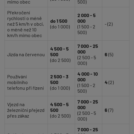
mimo obec
500)
Překročení
2 000 - 5
rychlosti o méně
do 1 500
000
než 5 km/h v obci,
- (2)
(do 1 000)
(1 500 - 2
o méně než 10
500)
km/h mimo obec
7 000 - 25
4 500 - 5
000
Jízda na červenou
500
6
(5)
(2 500 - 5
(do 2 500)
000)
4 000 - 10
Používání
2 500 - 3
000
mobilního
500
4
(2)
(1 500 - 2
telefonu při řízení
(do 1 000)
500)
7 000 - 25
Vjezd na
4 500 - 5
000
železniční přejezd
500
6
(7)
(2 500 - 5
přes zákaz
(do 2 500)
000)
7 000 - 25