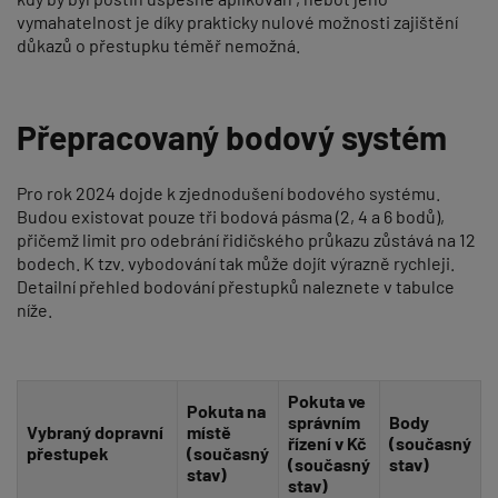
vymahatelnost je díky prakticky nulové možnosti zajištění
důkazů o přestupku téměř nemožná.
Přepracovaný bodový systém
Pro rok 2024 dojde k zjednodušení bodového systému.
Budou existovat pouze tři bodová pásma (2, 4 a 6 bodů),
přičemž limit pro odebrání řidičského průkazu zůstává na 12
bodech. K tzv. vybodování tak může dojít výrazně rychleji.
Detailní přehled bodování přestupků naleznete v tabulce
níže.
Pokuta ve
Pokuta na
správním
Body
Vybraný dopravní
místě
řízení v Kč
(současný
přestupek
(současný
(současný
stav)
stav)
stav)