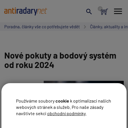
Poradna, články vše co potřebujete vědět
Články, aktuality a i
Nové pokuty a bodový systém
od roku 2024
Používáme soubory
cookie
k optimalizaci našich
webových stránek a služeb. Pro naše zásady
navštivte sekci
obchodní podmínky
.