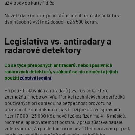
až 4 body do karty řidiče.
Novela dále umožní policistům udělit na místě pokutu v
dvojnásobné výši než dosud - až 5 500 korun.
Legislativa vs. antiradary a
radarové detektory
Co se týče přenosných antiradarů, neboli pasivních
radarových detektorů, v zákoně se nic nemění a jejich
použítí
zůstává legální.
Při použití aktivních antiradarů (tzv. rušiček), které
znemožňují, nebo ovlivňují funkci technických prostředků
používaných při dohledu na bezpečnost provozu na
pozemních komunikacích, pak hrozí pokuta ve správním
řízení 7 000 - 25 000 Kč a nově i zákaz řízení na 4 - 6 měsíců.
Nicméně, aplikovatelnost postihu v praxi zůstáva nadále
velmi sporná. Za posledních více než 10 let není znám případ,
kdy by byl postih úspěšně aplikován , neboť jeho