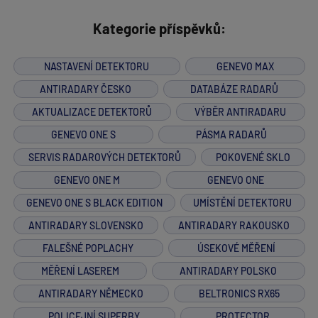
Kategorie příspěvků:
NASTAVENÍ DETEKTORU
GENEVO MAX
ANTIRADARY ČESKO
DATABÁZE RADARŮ
AKTUALIZACE DETEKTORŮ
VÝBĚR ANTIRADARU
GENEVO ONE S
PÁSMA RADARŮ
SERVIS RADAROVÝCH DETEKTORŮ
POKOVENÉ SKLO
GENEVO ONE M
GENEVO ONE
GENEVO ONE S BLACK EDITION
UMÍSTĚNÍ DETEKTORU
ANTIRADARY SLOVENSKO
ANTIRADARY RAKOUSKO
FALEŠNÉ POPLACHY
ÚSEKOVÉ MĚŘENÍ
MĚŘENÍ LASEREM
ANTIRADARY POLSKO
ANTIRADARY NĚMECKO
BELTRONICS RX65
POLICEJNÍ SUPERBY
PROTECTOR