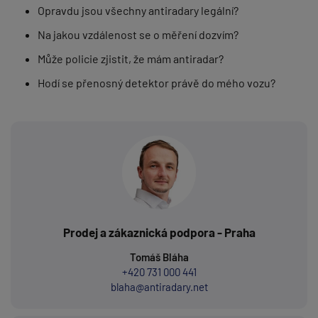
Opravdu jsou všechny antiradary legální?
Na jakou vzdálenost se o měření dozvím?
Může policie zjistit, že mám antiradar?
Hodí se přenosný detektor právě do mého vozu?
Prodej a zákaznická podpora - Praha
Tomáš Bláha
+420 731 000 441
blaha@antiradary.net