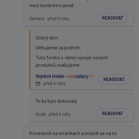
mezi konkrétní země
REAGOVAT
Gamers
před 4 roky
Dobrý den,
Děkujeme za podnět.
Tuto funkci v rámci vývoje nových
produktů zvažujeme.
Vojtěch Holáň -
REAGOVAT
před 4 roky
To by bylo dokonalý
REAGOVAT
Acab
před 4 roky
Konečeně na stránkách a stejně se na to