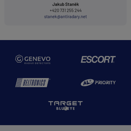
Jakub Staněk
+420 731 255 244
stanek@antiradary.net