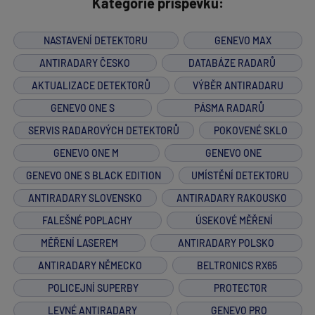
Kategorie příspěvků:
NASTAVENÍ DETEKTORU
GENEVO MAX
ANTIRADARY ČESKO
DATABÁZE RADARŮ
AKTUALIZACE DETEKTORŮ
VÝBĚR ANTIRADARU
GENEVO ONE S
PÁSMA RADARŮ
SERVIS RADAROVÝCH DETEKTORŮ
POKOVENÉ SKLO
GENEVO ONE M
GENEVO ONE
GENEVO ONE S BLACK EDITION
UMÍSTĚNÍ DETEKTORU
ANTIRADARY SLOVENSKO
ANTIRADARY RAKOUSKO
FALEŠNÉ POPLACHY
ÚSEKOVÉ MĚŘENÍ
MĚŘENÍ LASEREM
ANTIRADARY POLSKO
ANTIRADARY NĚMECKO
BELTRONICS RX65
POLICEJNÍ SUPERBY
PROTECTOR
LEVNÉ ANTIRADARY
GENEVO PRO