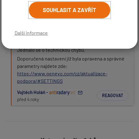
https://www.genevo.com/cz/aktualizace-
(
email bude skrytý
- slouží pro notifikace při odpovědi)
podpora/#CESKAREPUBLIKA
SOUHLASIT A ZAVŘÍT
Předmět:
REAGOVAT
MiDu
před 4 roky
Další informace
Dobrý den,
Zpráva:
Jednalo se o technickou chybu.
Doporučená nastavení již byla opravena a správné
parametry najdete zde:
https://www.genevo.com/cz/aktualizace-
podpora/#SETTINGS
Vojtěch Holáň -
REAGOVAT
před 4 roky
PŘIDAT PŘÍSPĚVEK