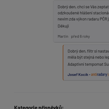
Dobrý den, chci se Vás zeptat
odzkoušené hlášení stacionárn
nevím zda výkon radaru PČR j
Děkuji
Martin
před 6 roky
Dobrý den, filtr si nast
měla být stejná nebo lep
Adaptivní tempomat Sup
Josef Kocík -
Kategorie příspěvků: