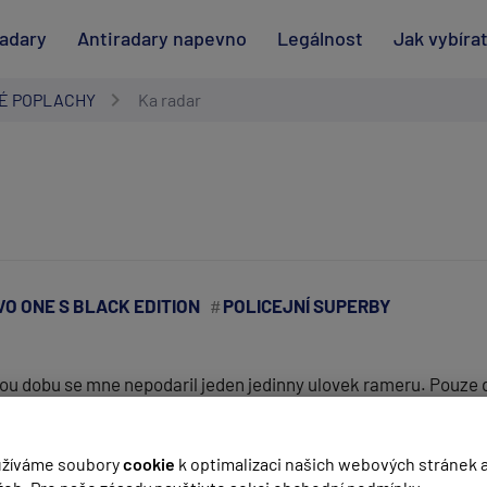
radary
Antiradary napevno
Legálnost
Jak vybíra
É POPLACHY
Ka radar
O ONE S BLACK EDITION
POLICEJNÍ SUPERBY
u dobu se mne nepodaril jeden jedinny ulovek rameru. Pouze dva
ruhe v malilinkate vesnicce kde slo o zcela zjevny falesny popl
(
email bude skrytý
- slouží pro notifikace při odpovědi)
psat polohu jakehokoliv Ka radaru v blizkosti ostravy pro otest
žíváme soubory
cookie
k optimalizaci našich webových stránek 
 v provozu nebo po deseti kilometrech co jsem jel za nema si od