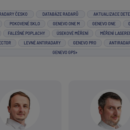
RADARY ČESKO
DATABÁZE RADARŮ
AKTUALIZACE DET
POKOVENÉ SKLO
GENEVO ONE M
GENEVO ONE
FALEŠNÉ POPLACHY
ÚSEKOVÉ MĚŘENÍ
MĚŘENÍ LASERE
ECTOR
LEVNÉ ANTIRADARY
GENEVO PRO
ANTIRADA
GENEVO GPS+