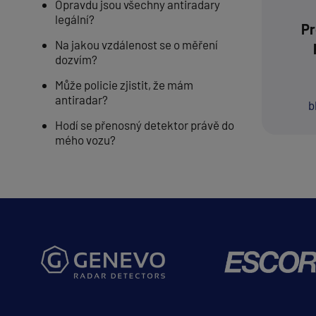
Opravdu jsou všechny antiradary
legální?
Pr
Na jakou vzdálenost se o měření
dozvím?
Může policie zjistit, že mám
antiradar?
b
Hodí se přenosný detektor právě do
mého vozu?