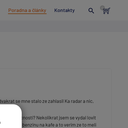
t
Poradna a články
Kontakty
krat se mne stalo ze zahlasil Ka radar a nic,
ach.
ovani funkcnosti? Nekolikrat jsem se vydal lovit
a
skcili na benzinu na kafe a to verim ze to meli