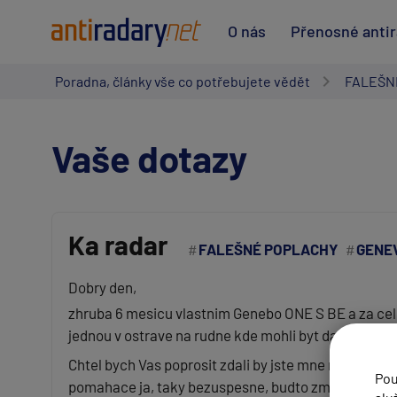
O nás
Přenosné anti
Poradna, články vše co potřebujete vědět
FALEŠN
Vaše dotazy
Ka radar
FALEŠNÉ POPLACHY
GENEV
Vaše jméno:
Dobry den,
zhruba 6 mesicu vlastnim Genebo ONE S BE a za celo
jednou v ostrave na rudne kde mohli byt daleko, pod
Váš e-mail:
Chtel bych Vas poprosit zdali by jste mne nemohli na
Pou
pomahace ja, taky bezuspesne, budto zmizeli oni mne
Předmět: