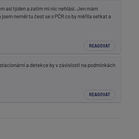
dím asi týden a zatím mi nic nehlásí. Jen mám
 jsem neměl tu čest se s PČR co by měřila setkat a
REAGOVAT
ž stacionární a detekce by v závislosti na podmínkách
REAGOVAT