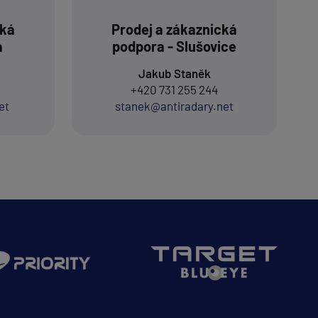
cká
Prodej a zákaznická
a
podpora - Slušovice
Jakub Staněk
+420 731 255 244
et
stanek@antiradary.net