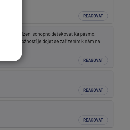
REAGOVAT
t, zda je zařízení schopno detekovat Ka pásmo,
u. Druhou možností je dojet se zařízením k nám na
REAGOVAT
REAGOVAT
REAGOVAT