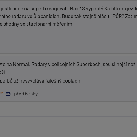
 jestli bude na superb reagovat i Max? S vypnutý Ka filtrem jez
ího radaru ve Šlapanicich. Bude tak stejně hlásit i PČR? Zatím
e shodný se stacionární měřením.
avte na Normal. Radary v policejních Superbech jsou silnější ne
ší.
erbů už nevyvolává falešný poplach.
před 6 roky