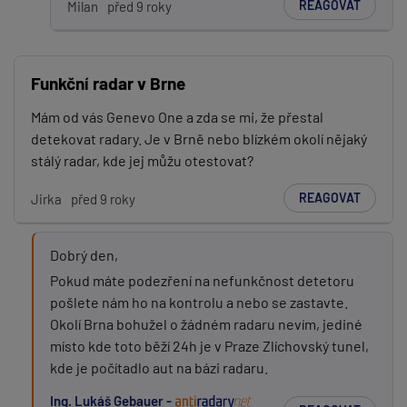
REAGOVAT
Milan
před 9 roky
Funkční radar v Brne
Mám od vás Genevo One a zda se mi, že přestal
detekovat radary. Je v Brně nebo blízkém okolí nějaký
stálý radar, kde jej můžu otestovat?
REAGOVAT
Jirka
před 9 roky
Dobrý den,
Pokud máte podezření na nefunkčnost detetoru
pošlete nám ho na kontrolu a nebo se zastavte.
Okolí Brna bohužel o žádném radaru nevím, jediné
místo kde toto běží 24h je v Praze Zlíchovský tunel,
kde je počítadlo aut na bázi radaru.
Ing. Lukáš Gebauer -