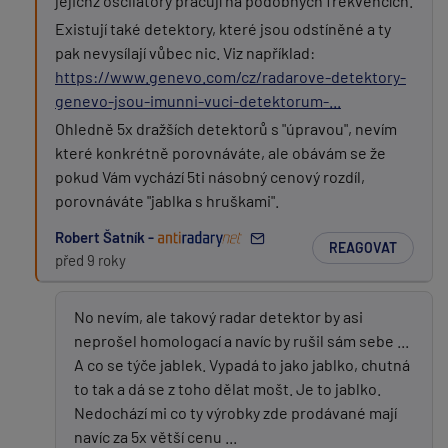
jejichž oscilátory pracují na podobných frekvencích.
Existují také detektory, které jsou odstíněné a ty
pak nevysílají vůbec nic. Viz například:
https://www.genevo.com/cz/radarove-detektory-
genevo-jsou-imunni-vuci-detektorum-...
Ohledně 5x dražších detektorů s "úpravou", nevím
které konkrétně porovnáváte, ale obávám se že
pokud Vám vychází 5ti násobný cenový rozdíl,
porovnáváte "jablka s hruškami".
Robert Šatník -
REAGOVAT
před 9 roky
No nevím, ale takový radar detektor by asi
neprošel homologací a navíc by rušil sám sebe ...
A co se týče jablek. Vypadá to jako jablko, chutná
to tak a dá se z toho dělat mošt. Je to jablko.
Nedochází mi co ty výrobky zde prodávané mají
navíc za 5x větší cenu ...