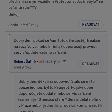
před, ani za mým vozidlem(Protector 960cz) nebylo? Že
by "antiradar"???
Děkuji.
REAGOVAT
Jarda
před 9 roky
Dobrý den, pokud se Vám toto děje častěji (reakce
na vozy Volvo, nebo Infinity), doporučuji provést
servis/update vašeho zařízení.
Robert Šatník -
REAGOVAT
před 9 roky
Dobrý den, děkuji za odpověď. Stalo se mi to
pouze jednou, byl to Peugeot. Po jaké době
doporučujete update nebo servis zařízení
(zařízení je 10 měsíců staré)? Servis děláte přímo
v Praze nebo i jednotliví prodejci, kteří prováděli
montáž?