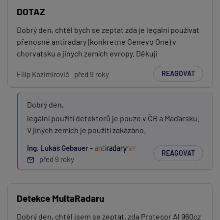
DOTAZ
Dobrý den, chtěl bych se zeptat zda je legalní používat
přenosné antiradary (konkretne Genevo One) v
chorvatsku a jinych zemích evropy. Děkuji
REAGOVAT
Filip Kazimirovič
před 9 roky
Dobrý den,
legální použití detektorů je pouze v ČR a Maďarsku.
V jiných zemích je použití zakázáno.
Ing. Lukáš Gebauer -
REAGOVAT
před 9 roky
Detekce MultaRadaru
Dobrý den, chtěl jsem se zeptat, zda Protecor Al 960cz