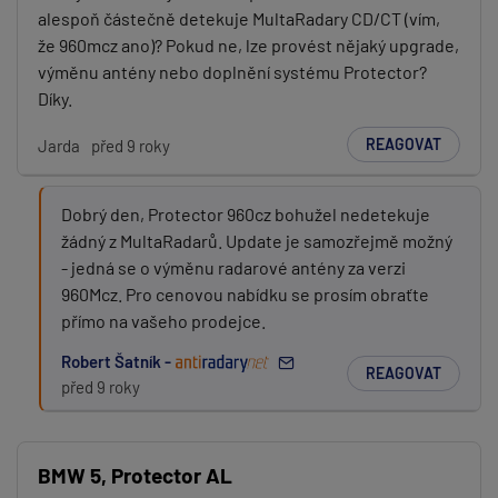
alespoň částečně detekuje MultaRadary CD/CT (vím,
že 960mcz ano)? Pokud ne, lze provést nějaký upgrade,
výměnu antény nebo doplnění systému Protector?
Díky.
REAGOVAT
Jarda
před 9 roky
Dobrý den, Protector 960cz bohužel nedetekuje
žádný z MultaRadarů. Update je samozřejmě možný
- jedná se o výměnu radarové antény za verzi
960Mcz. Pro cenovou nabídku se prosím obraťte
přímo na vašeho prodejce.
Robert Šatník -
REAGOVAT
před 9 roky
BMW 5, Protector AL