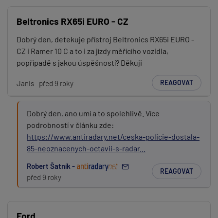
Beltronics RX65i EURO - CZ
Dobrý den, detekuje přístroj Beltronics RX65i EURO -
CZ i Ramer 10 C a to i za jízdy měřícího vozidla,
popřípadě s jakou úspěšností? Děkuji
REAGOVAT
Janis
před 9 roky
Dobrý den, ano umí a to spolehlivě. Více
podrobností v článku zde:
https://www.antiradary.net/ceska-policie-dostala-
85-neoznacenych-octavii-s-radar...
Robert Šatník -
REAGOVAT
před 9 roky
Ford