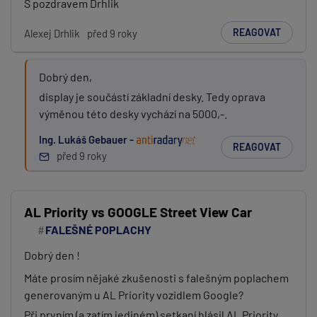
S pozdravem Drhlik
REAGOVAT
Alexej Drhlik
před 9 roky
Dobrý den,
display je součástí základní desky. Tedy oprava
výměnou této desky vychází na 5000,-.
Ing. Lukáš Gebauer -
REAGOVAT
před 9 roky
AL Priority vs GOOGLE Street View Car
FALEŠNÉ POPLACHY
Dobrý den !
Máte prosím nějaké zkušenosti s falešným poplachem
generovaným u AL Priority vozidlem Google?
Při prvním (a zatím jediném) setkaní hlásil AL Priority