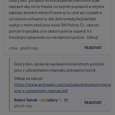
Dobrý den ,poradíte mi která pásma jmenovitě a jak
nastavit aby mi to hlasilo co nejmíň poplachů a nejvíce
zabíralo detekci měření?Jsem si to celé asi rozladil a
už nejsem schopný to dát dohromady.Nejčastější
vyskyt v mém okolí jsou nové OIII Policie Čr,, obecní
policie trojnožka, a 1x obecni policie superb II s
totožným vybavením co má dalnicni policie . Děkuji
REAGOVAT
Jirka
před 9 roky
Dobrý den, správná nastavení konkrétních položek
jsou v uživatelském manuálu zobrazeny tučně.
Odkaz na návod:
https://www.antiradary.net/uploads/dokumenty/genev
one-s-uzivatelsky-manual.pdf
Robert Šatník -
REAGOVAT
před 9 roky