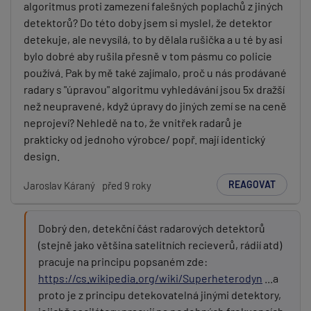
algoritmus proti zamezení falešných poplachů z jiných
detektorů? Do této doby jsem si myslel, že detektor
detekuje, ale nevysílá, to by dělala rušička a u té by asi
bylo dobré aby rušila přesně v tom pásmu co policie
používá. Pak by mě také zajímalo, proč u nás prodávané
radary s "úpravou" algoritmu vyhledávání jsou 5x dražší
než neupravené, když úpravy do jiných zemí se na ceně
neprojeví? Nehledě na to, že vnitřek radarů je
prakticky od jednoho výrobce/ popř. mají identický
design.
REAGOVAT
Jaroslav Káraný
před 9 roky
Dobrý den, detekční část radarových detektorů
(stejně jako většina satelitních recieverů, rádií atd)
pracuje na principu popsaném zde:
https://cs.wikipedia.org/wiki/Superheterodyn
...a
proto je z principu detekovatelná jinými detektory,