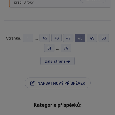
před 10 roky
Stránka:
1
…
45
46
47
48
49
50
51
…
74
Další strana
NAPSAT NOVÝ PŘÍSPĚVEK
Kategorie příspěvků: