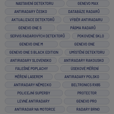
NASTAVENÍ DETEKTORU
GENEVO MAX
ANTIRADARY ČESKO
DATABÁZE RADARŮ
AKTUALIZACE DETEKTORŮ
VÝBĚR ANTIRADARU
GENEVO ONE S
PÁSMA RADARŮ
SERVIS RADAROVÝCH DETEKTORŮ
POKOVENÉ SKLO
GENEVO ONE M
GENEVO ONE
GENEVO ONE S BLACK EDITION
UMÍSTĚNÍ DETEKTORU
ANTIRADARY SLOVENSKO
ANTIRADARY RAKOUSKO
FALEŠNÉ POPLACHY
ÚSEKOVÉ MĚŘENÍ
MĚŘENÍ LASEREM
ANTIRADARY POLSKO
ANTIRADARY NĚMECKO
BELTRONICS RX65
POLICEJNÍ SUPERBY
PROTECTOR
LEVNÉ ANTIRADARY
GENEVO PRO
ANTIRADAR NA MOTORCE
RADARY BRNO