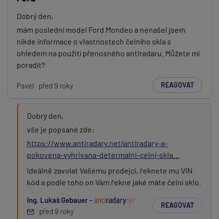
Dobrý den,
mám poslední model Ford Mondeo a nenašel jsem
nikde informace o vlastnostech čelního skla s
ohledem na použití přenosného antiradaru. Můžete mi
poradit?
REAGOVAT
Pavel
před 9 roky
Dobrý den,
vše je popsané zde:
https://www.antiradary.net/antiradary-a-
pokovena-vyhrivana-determalni-celni-skla...
Ideálně zavolat Vašemu prodejci, řeknete mu VIN
kód a podle toho on Vám řekne jaké máte čelní sklo.
Ing. Lukáš Gebauer -
REAGOVAT
před 9 roky