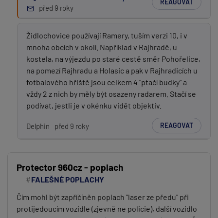
REAGOVAT
před 9 roky
Židlochovice používají Ramery, tuším verzi 10, i v
mnoha obcích v okolí. Například v Rajhradě, u
kostela, na výjezdu po staré cestě směr Pohořelice,
na pomezí Rajhradu a Holasic a pak v Rajhradicích u
fotbalového hřiště jsou celkem 4 "ptačí budky" a
vždy 2 z nich by měly být osazeny radarem. Stačí se
podívat, jestli je v okénku vidět objektiv.
REAGOVAT
Delphin
před 9 roky
Protector 960cz - poplach
FALEŠNÉ POPLACHY
Čím mohl být zapříčíněn poplach "laser ze předu" při
protijedoucím vozidle (zjevně ne policie), další vozidlo