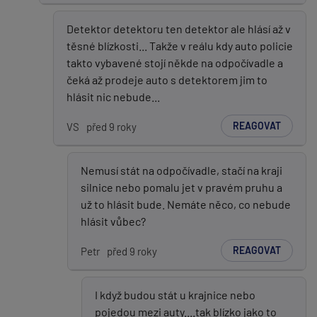
Detektor detektoru ten detektor ale hlásí až v
těsné blízkosti... Takže v reálu kdy auto policie
takto vybavené stojí někde na odpočívadle a
čeká až prodeje auto s detektorem jim to
hlásit nic nebude...
REAGOVAT
VS
před 9 roky
Nemusí stát na odpočívadle, stačí na kraji
silnice nebo pomalu jet v pravém pruhu a
už to hlásit bude. Nemáte něco, co nebude
hlásit vůbec?
REAGOVAT
Petr
před 9 roky
I když budou stát u krajnice nebo
pojedou mezi auty....tak blízko jako to