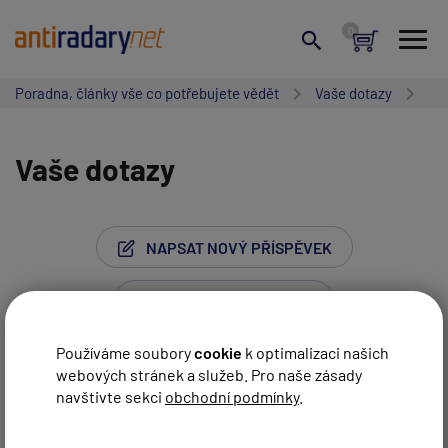
Poradna, články vše co potřebujete vědět
Vaše dotazy
Vaše dotazy
NAPSAT NOVÝ PŘÍSPĚVEK
Používáme soubory
cookie
k optimalizaci našich
webových stránek a služeb. Pro naše zásady
Stránka:
1
…
45
46
47
48
49
50
navštivte sekci
obchodní podmínky
.
Vaše jméno:
51
…
74
Další strana