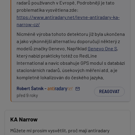
radarů používanch v Evropě. Podrobněji je tato
problematika vysvětlena zde:
https://www.antiradary.net/levne-antiradary-ka-
narrow-cz/
Nicméně výroba tohoto detektoru již byla ukončena
a jako výkonnější alternativu doporučuji některý z
modelů značky Genevo. Například
Genevo One S
,
který nabízí prakticky totéž co RedLine
International a navíc obsahuje GPS modul s databází
stacionárních radarů, úsekových měření atd. a je
kompletně lokalizován do českého jazyka.
Robert Šatník -
REAGOVAT
před 9 roky
KA Narrow
Můžete mi prosím vysvětlit, proč mají antiradary