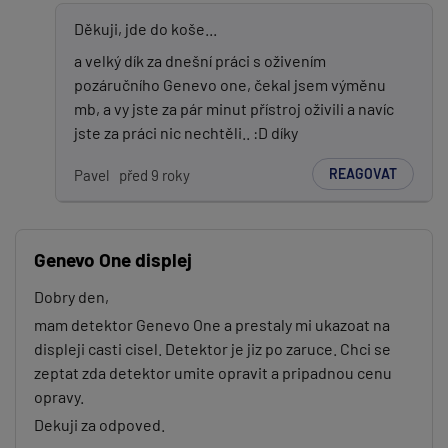
PŘIDAT PŘÍSPĚVEK
Děkuji, jde do koše...
a velký dík za dnešní práci s oživením
pozáručního Genevo one, čekal jsem výměnu
mb, a vy jste za pár minut přístroj oživili a navíc
jste za práci nic nechtěli.. :D díky
REAGOVAT
Pavel
před 9 roky
Genevo One displej
Dobry den,
mam detektor Genevo One a prestaly mi ukazoat na
displeji casti cisel. Detektor je jiz po zaruce. Chci se
zeptat zda detektor umite opravit a pripadnou cenu
opravy.
Dekuji za odpoved.