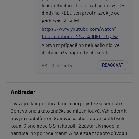
hlásí nebudou...hlásí to ať se rozsvítí ty
diody na RDD...ten prvotní zvuk je od
parkovacích čidel...
https://www.youtube.com/watch?
time_continue=2&v=A0QE6tTUy0w
V prvním případě ho nehlasilo nic, ve
druhém až v naprosté blízkosti.
REAGOVAT
VS
před 9 roky
Antiradar
Uvažuji o koupi antiradaru, mám již jisté zkušenosti s
Genevo one a tato značka se mi zamlouvá. Vzhledem k
novým modelům od Genevo se chci zeptar jestli bych
koupí G one nebo G S nekoupil již zastaralý model a
nemusel ho po roce měnit. A dále zda z tohoto důvodu