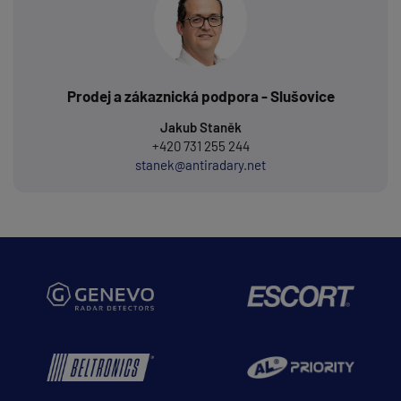
Prodej a zákaznická podpora - Slušovice
Jakub Staněk
+420 731 255 244
stanek@antiradary.net