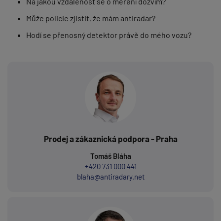
Na jakou vzdálenost se o měření dozvím?
Může policie zjistit, že mám antiradar?
Hodí se přenosný detektor právě do mého vozu?
Prodej a zákaznická podpora - Praha
Tomáš Bláha
+420 731 000 441
blaha@antiradary.net