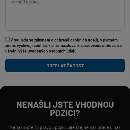
V souladu se zákonem o ochraně osobních údajů, v platném
znění, vyslovuji souhlas k shromažďování, zpracování, uchování a
užívání výše uvedených osobních údajů.
ODESLAT ŽÁDOST
NENAŠLI JSTE VHODNOU
POZICI?
Nenašli jste tu pravou pozici, ale stejně vás práce u nás