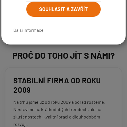
kteří umí táhnout za jeden provaz, mají smysl pro detail a
SOUHLASIT A ZAVŘÍT
chtějí být součástí rostoucí značky, za kterou je vidět
poctivá práce i skutečné výsledky.
Další informace
PROČ DO TOHO JÍT S NÁMI?
STABILNÍ FIRMA OD ROKU
2009
Na trhu jsme už od roku 2009 a pořád rosteme.
Nestavíme na krátkodobých trendech, ale na
zkušenostech, kvalitní práci a dlouhodobém
rozvoji.