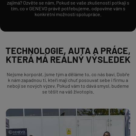
zajímá? Ozvěte se nám. Pokud se vaše zkušenosti potkají s
tím, co v GENEVO právě potřebujeme, odpovíme vám s
konkrétní možností spolupráce.
TECHNOLOGIE, AUTA A PRÁCE,
KTERÁ MÁ REÁLNÝ VÝSLEDEK
Nejsme korporát, jsme tým a děláme to, co nás baví. Dobře
k nám zapadnou ti, kteří mají chuť posouvat sebe i firmu a
nebojí se nových výzev. Pokud vám to dává smysl, budeme
se těšit na váš životopis.