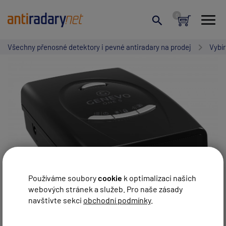
Všechny přenosné detektory i pevné antiradary na prodej
Vybír
Používáme soubory
cookie
k optimalizaci našich
webových stránek a služeb. Pro naše zásady
navštivte sekci
obchodní podmínky
.
GENEVO ONE S