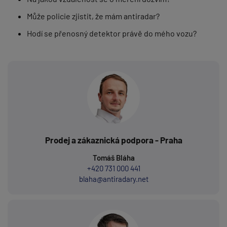
Může policie zjistit, že mám antiradar?
Hodí se přenosný detektor právě do mého vozu?
Prodej a zákaznická podpora - Praha
Tomáš Bláha
+420 731 000 441
blaha@antiradary.net