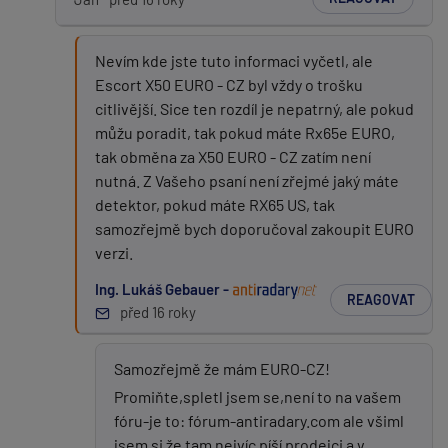
Nevím kde jste tuto informaci vyčetl, ale
Escort X50 EURO - CZ byl vždy o trošku
citlivější. Sice ten rozdíl je nepatrný, ale pokud
můžu poradit, tak pokud máte Rx65e EURO,
tak obměna za X50 EURO - CZ zatím není
nutná. Z Vašeho psaní není zřejmé jaký máte
detektor, pokud máte RX65 US, tak
samozřejmě bych doporučoval zakoupit EURO
verzi.
Ing. Lukáš Gebauer -
REAGOVAT
před 16 roky
Samozřejmě že mám EURO-CZ!
Promiňte,spletl jsem se,není to na vašem
fóru-je to: fórum-antiradary.com ale všiml
jsem si že tam nejvíc píší prodejci a v