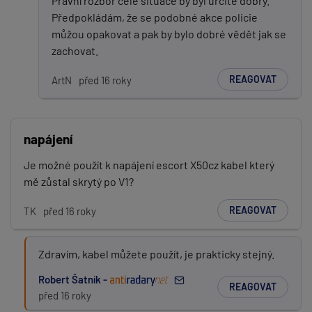
Právní rozbor celé situace by byl určitě dobrý.
Předpokládám, že se podobné akce policie
můžou opakovat a pak by bylo dobré vědět jak se
zachovat.
REAGOVAT
ArtN
před 16 roky
napájení
Je možné použít k napájení escort X50cz kabel který
mě zůstal skrytý po V1?
REAGOVAT
TK
před 16 roky
Zdravím, kabel můžete použít, je prakticky stejný.
Robert Šatník -
REAGOVAT
před 16 roky