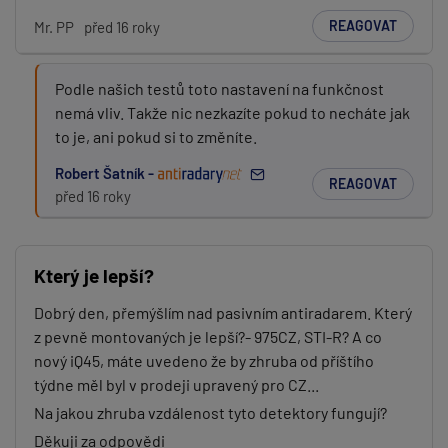
REAGOVAT
Mr. PP
před 16 roky
Podle našich testů toto nastavení na funkčnost
nemá vliv. Takže nic nezkazíte pokud to necháte jak
to je, ani pokud si to změníte.
Robert Šatník -
REAGOVAT
před 16 roky
Který je lepší?
Dobrý den, přemýšlím nad pasivním antiradarem. Který
z pevně montovaných je lepší?- 975CZ, STI-R? A co
nový iQ45, máte uvedeno že by zhruba od příštího
týdne měl byl v prodeji upravený pro CZ...
Na jakou zhruba vzdálenost tyto detektory fungují?
Děkuji za odpovědi