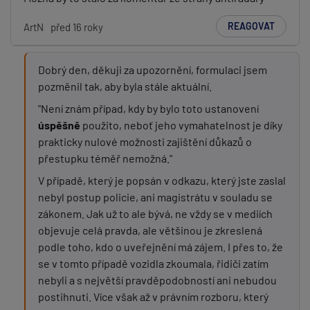
REAGOVAT
ArtN
před 16 roky
Dobrý den, děkuji za upozornění, formulaci jsem
pozměnil tak, aby byla stále aktuální.
"Není znám případ, kdy by bylo toto ustanovení
úspěšně
použito, neboť jeho vymahatelnost je díky
prakticky nulové možnosti zajištění důkazů o
přestupku téměř nemožná."
V případě, který je popsán v odkazu, který jste zaslal
nebyl postup policie, ani magistrátu v souladu se
zákonem. Jak už to ale bývá, ne vždy se v mediích
objevuje celá pravda, ale většinou je zkreslená
podle toho, kdo o uveřejnění má zájem. I přes to, že
se v tomto případě vozidla zkoumala, řidiči zatím
nebyli a s největší pravděpodobností ani nebudou
postihnuti. Více však až v právním rozboru, který