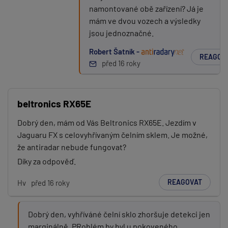
namontované obě zařízení? Já je
mám ve dvou vozech a výsledky
jsou jednoznačné.
Robert Šatník -
REAGOV
před 16 roky
beltronics RX65E
Dobrý den, mám od Vás Beltronics RX65E. Jezdím v
Jaguaru FX s celovyhřívaným čelním sklem. Je možné,
že antiradar nebude fungovat?
Díky za odpověď.
REAGOVAT
Hv
před 16 roky
Dobrý den, vyhříváné čelní sklo zhoršuje detekci jen
marginálně. PRoblém by byl u pokoveného