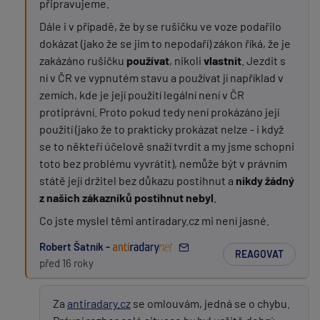
připravujeme.
Dále i v případě, že by se rušičku ve voze podařilo
dokázat (jako že se jim to nepodaří) zákon říká, že je
zakázáno rušičku
používat
, nikoli
vlastnit
. Jezdit s
ní v ČR ve vypnutém stavu a používat jí například v
zemích, kde je její použití legální není v ČR
protiprávní. Proto pokud tedy není prokázáno její
použití (jako že to prakticky prokázat nelze - i když
se to někteří účelově snaží tvrdit a my jsme schopni
toto bez problému vyvrátit), nemůže být v právním
státě její držitel bez důkazu postihnut a
nikdy žádný
z našich zákazníků postihnut nebyl
.
Co jste myslel těmi antiradary.cz mi není jasné.
Robert Šatník -
REAGOVAT
před 16 roky
Za
antiradary.cz
se omlouvám, jedná se o chybu.