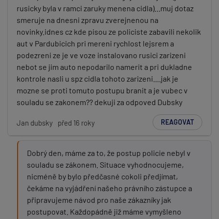
rusicky byla v ramci zaruky menena cidla)...muj dotaz
smeruje na dnesni zpravu zverejnenou na
novinky.idnes cz kde pisou ze policiste zabavili nekolik
aut v Pardubicich pri mereni rychlost lejsrem a
podezreni ze je ve voze instalovano rusici zarizeni
nebot se jim auto nepodarilo namerit a pri dukladne
kontrole nasli u spz cidla tohoto zarizeni....jak je
mozne se proti tomuto postupu branit a je vubec v
souladu se zakonem?? dekuji za odpoved Dubsky
REAGOVAT
Jan dubsky
před 16 roky
Dobrý den, máme za to, že postup policie nebyl v
souladu se zákonem. Situace vyhodnocujeme,
nicméně by bylo předčasné cokoli předjímat,
čekáme na vyjádření našeho právního zástupce a
připravujeme návod pro naše zákazníky jak
postupovat. Každopádně již máme vymyšleno