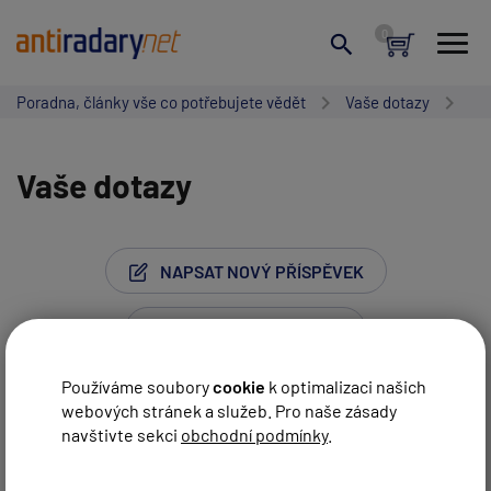
Poradna, články vše co potřebujete vědět
Vaše dotazy
Vaše dotazy
NAPSAT NOVÝ PŘÍSPĚVEK
Používáme soubory
cookie
k optimalizaci našich
webových stránek a služeb. Pro naše zásady
Stránka:
1
…
70
71
72
73
74
navštivte sekci
obchodní podmínky
.
Vaše jméno:
Další strana