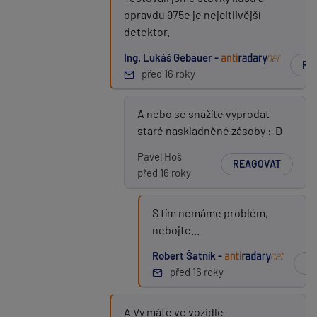
opravdu 975e je nejcitlivější
detektor.
Ing. Lukáš Gebauer -
RE
před 16 roky
A nebo se snažíte vyprodat
staré naskladněné zásoby :-D
Pavel Hoš
REAGOVAT
před 16 roky
S tím nemáme problém,
nebojte...
Robert Šatník -
R
před 16 roky
A Vy máte ve vozidle