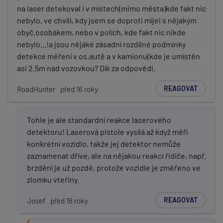
na laser detekoval i v místech(mimo města)kde fakt nic
nebylo, ve chvíli, kdy jsem se doproti míjel s nějakým
obyč.osobákem, nebo v polích, kde fakt nic nikde
nebylo...!a jsou nějáké zásadní rozdílné podmínky
detekce měření v os.autě a v kamionu(kde je umístěn
asi 2.5m nad vozovkou? Dík za odpovědi.
REAGOVAT
RoadHunter
před 16 roky
Tohle je ale standardní reakce laserového
detektoru! Laserová pistole vysílá až když měří
konkrétní vozidlo, takže jej detektor nemůže
zaznamenat dříve, ale na nějakou reakci řidiče, např.
brzdění je už pozdě, protože vozidle je změřeno ve
zlomku vteřiny.
REAGOVAT
Josef
před 16 roky