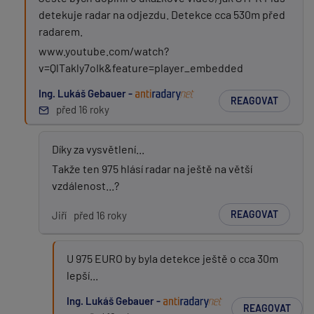
detekuje radar na odjezdu. Detekce cca 530m před
radarem.
www.youtube.com/watch?
v=QlTakly7oIk&feature=player_embedded
Ing. Lukáš Gebauer -
REAGOVAT
před 16 roky
Díky za vysvětlení...
Takže ten 975 hlásí radar na ještě na větší
vzdálenost...?
REAGOVAT
Jiří
před 16 roky
U 975 EURO by byla detekce ještě o cca 30m
lepší...
Ing. Lukáš Gebauer -
REAGOVAT