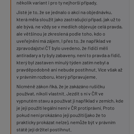
několik variant i pro ty nejhorší případy.
Jisté je to, že se jednalo o akci na objednávku,
která měla sloužit jako zastrašující případ, jak už to
ale bývá, ne vždy se v mediích objevuje celá pravda,
ale většinou je zkreslená podle toho, kdo o
uveřejnění má zájem. I přes to, že například ve
zpravodajství ČT bylo uvedeno, že řidiči měli
antiradary a ty byly zabaveny, není to pravda a řidič,
který byl zastaven minulý týden zatím nebyl a
pravděpodobně ani nebude postihnut. Více však až
v právním rozboru, který připravujeme.
Nicméně zákon říká, že je zakázáno rušičku
používat, nikoli vlastnit. Jezdit s ní v ČR ve
vypnutém stavu a používat jí například v zemích, kde
je její použití legální není v ČR protiprávní. Proto
pokud není prokázáno její použití (jako že to
prakticky prokázat nelze), nemůže být v právním
státě její držitel postihnut.