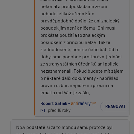
nekonal a předpokládáme že ani
nebude jelikož úředníkům
pravděpodobně došlo, že ani znalecký
posudek jim není k ničemu. Oni musí
prokázat použití a to znaleckým
posudkem z principu nelze. Takže
zjednodušeně, není se čeho bát. Od té
doby jsme podobné protiprávní jednání
ze strany státních úředníků ani policie
nezaznamenali. Pokud budete mít zájem
o některé další dokumenty - například
právní rozbor, nepište mi prosím na
email a rád Vám je zašlu.
Robert Šatník -
REAGOVAT
před 16 roky
No,v podstatě si za to mohou sami, protože byli