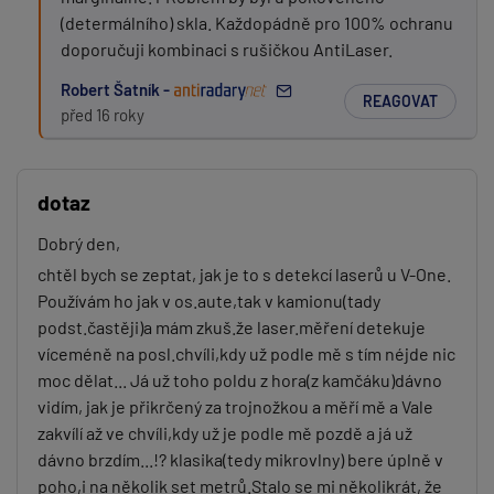
(determálního) skla. Každopádně pro 100% ochranu
doporučuji kombinaci s rušičkou AntiLaser.
Robert Šatník -
REAGOVAT
před 16 roky
dotaz
Dobrý den,
chtěl bych se zeptat, jak je to s detekcí laserů u V-One.
Používám ho jak v os.aute,tak v kamionu(tady
podst.častěji)a mám zkuš.že laser.měření detekuje
víceméně na posl.chvíli,kdy už podle mě s tím néjde nic
moc dělat... Já už toho poldu z hora(z kamčáku)dávno
vidím, jak je přikrčený za trojnožkou a měří mě a Vale
zakvílí až ve chvíli,kdy už je podle mě pozdě a já už
dávno brzdím...!? klasika(tedy mikrovlny) bere úplně v
poho,i na několik set metrů.Stalo se mi několikrát, že