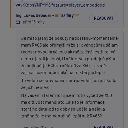
v=vrXnpsYNPYM&feature=player_embedded
PŘIDAT PŘÍSPĚVEK
Ing. Lukáš Gebauer -
REAGOVAT
před 16 roky
Je mi to jasný že pokuty nedostanu-momentálně
mám RX65 ale přemýšlím že si k vánocům udělám
radost novou hračkou,tak mě zajímá jestli to má
cenu a jestli je lepší. U některých prodejců píšou
že nejlepší je RX65 a někteří že X50. Tak mě
zajímal názor odborníků na to který je lepší...
To video se srovnáním sem již viděl, jen je škoda
že jich není víc.
Na vašem starém fóru jsem totiž vyčetl že X50
má citlivost menší atd...ale to je informace
staršího data-od té doby se udělala nějaká
změna že je momentálně lepší než RX65?
REAGOVAT
Jan
před 16 roky