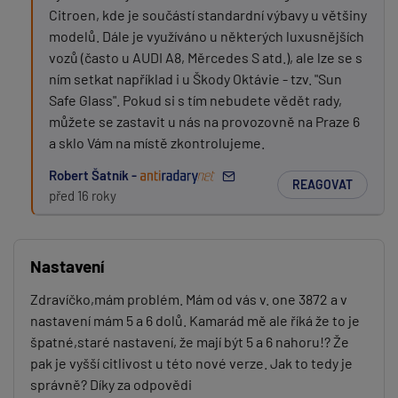
Citroen, kde je součástí standardní výbavy u většiny
modelů. Dále je využíváno u některých luxusnějších
vozů (často u AUDI A8, Měrcedes S atd.), ale lze se s
ním setkat například i u Škody Oktávie - tzv. "Sun
Safe Glass". Pokud si s tím nebudete vědět rady,
můžete se zastavit u nás na provozovně na Praze 6
a sklo Vám na místě zkontrolujeme.
Robert Šatník -
REAGOVAT
před 16 roky
Nastavení
Zdravíčko,mám problém. Mám od vás v. one 3872 a v
nastavení mám 5 a 6 dolů. Kamarád mě ale říká že to je
špatné,staré nastavení, že mají být 5 a 6 nahoru!? Že
pak je vyšší citlivost u této nové verze. Jak to tedy je
správně? Díky za odpovědi