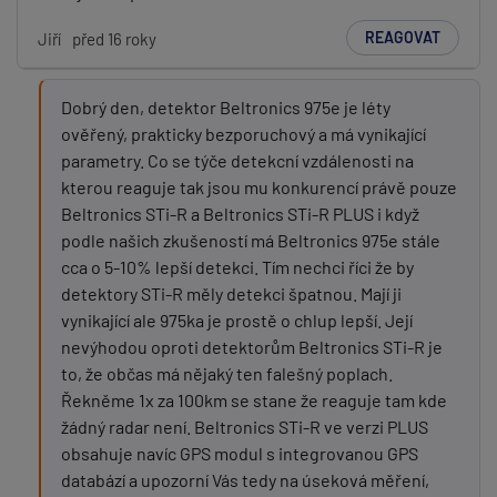
REAGOVAT
Jiří
před 16 roky
Dobrý den, detektor Beltronics 975e je léty
ověřený, prakticky bezporuchový a má vynikající
parametry. Co se týče detekcní vzdálenosti na
kterou reaguje tak jsou mu konkurencí právě pouze
Beltronics STi-R a Beltronics STi-R PLUS i když
podle našich zkušeností má Beltronics 975e stále
cca o 5-10% lepší detekci. Tím nechci říci že by
detektory STi-R měly detekci špatnou. Mají ji
vynikající ale 975ka je prostě o chlup lepší. Její
nevýhodou oproti detektorům Beltronics STi-R je
to, že občas má nějaký ten falešný poplach.
Řekněme 1x za 100km se stane že reaguje tam kde
žádný radar není. Beltronics STi-R ve verzi PLUS
obsahuje navíc GPS modul s integrovanou GPS
databází a upozorní Vás tedy na úseková měření,