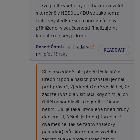
Takže podle všeho bylo zabavení vozidel
skutečně v NESOULADU se zákonem a
tudíž k výsledku zkoumání nemůže být
přihlíženo. V současnosti finalizujeme
komplexnější vyjádření.
Robert Šatník -
REAGOVAT
před 16 roky
Sice opožděně, ale přeci: Policisté a
úředníci podle našich poznatků jednali
protiprávně. Zjednodušeně se dá říci, že
zadrželi vozidla v situaci, kdy s tím jejich
řidiči nesouhlasili a to podle zákona
nesmí. Oni je také urychleně hned druhý
den vrátili. Ačkoli je tomu již více než
dva měsíce, tak se žádný znalecký
posudek (kvůli kterému se vozidla
zadržovala - k prozkoumání) zatím