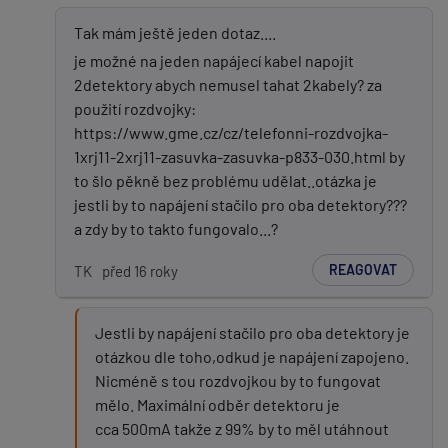
Tak mám ještě jeden dotaz....
je možné na jeden napájecí kabel napojit
2detektory abych nemusel tahat 2kabely? za
použití rozdvojky:
https://www.gme.cz/cz/telefonni-rozdvojka-
1xrj11-2xrj11-zasuvka-zasuvka-p833-030.html by
to šlo pěkně bez problému udělat..otázka je
jestli by to napájení stačilo pro oba detektory???
a zdy by to takto fungovalo...?
REAGOVAT
TK
před 16 roky
Jestli by napájení stačilo pro oba detektory je
otázkou dle toho,odkud je napájení zapojeno.
Nicméně s tou rozdvojkou by to fungovat
mělo. Maximální odběr detektoru je
cca 500mA takže z 99% by to měl utáhnout