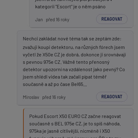
kategorii "Escort" je o něm psáno
REAGOVAT
Jan
před 16 roky
Nechci zakládat nové téma tak se zeptám zde:
zvažuji koupi detektoru, na různých fórech jsem
vyčetl že X50e CZ je dobrá, dokonce ji srovnávají
s pevnou 975e CZ. Vážně tento přenosný
detektor upozorní na vzdálenost jako pevný? Co
jsem shlédl videa tak začali pípat téměř
současně a až po čase Bel65...
REAGOVAT
Miroslav
před 16 roky
Pokud Escort X50 EURO CZ začne reagovat
současně s BEL 975e CZ, je to spíš náhoda.
975ka je jasně citlivější, nicméně i X50