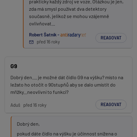
prakticky každý zdroj ve voze. Otázkou je jen,
zda má smysl používat dva detektory
současně, jelikož se mohou vzájemně
ovlivňovat...
Robert Šatník -
REAGOVAT
před 16 roky
G9
Dobrý den.... je možné dát čidlo G9 na výšku? místo na
ležato ho otočit o 90stupňů aby se dalo umístit do
mřížky...neovlivní to funkci?
REAGOVAT
Aduš
před 16 roky
Dobrý den,
pokud dáte čidlo na výšku je účinnost snížena o