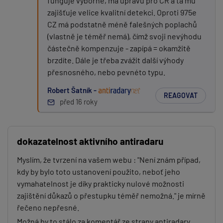
funguje výborně, má úpravu pro ČR a ta mu
zajišťuje velice kvalitní detekci. Oproti 975e
CZ má podstatně méně falešných poplachů
(vlastně je téměř nemá), čímž svoji nevýhodu
částečně kompenzuje - zapípá = okamžitě
brzdíte. Dále je třeba zvážit další výhody
přesnosného, nebo pevnéto typu.
Robert Šatník -
REAGOVAT
před 16 roky
dokazatelnost aktivního antiradaru
Myslím, že tvrzení na vašem webu : "Není znám případ,
kdy by bylo toto ustanovení použito, neboť jeho
vymahatelnost je díky prakticky nulové možnosti
zajištění důkazů o přestupku téměř nemožná." je mírně
řečeno nepřesné.
Možná by to stálo za komentář ze strany antiradary