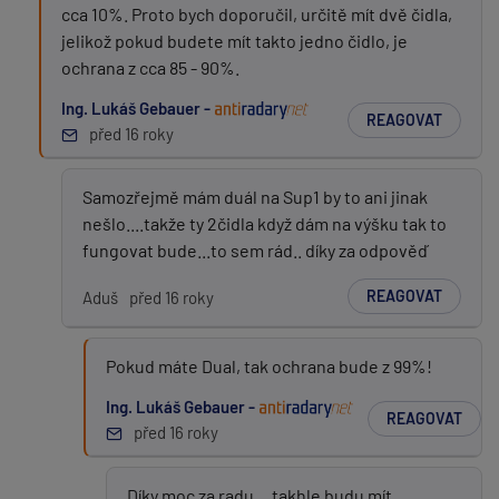
cca 10%. Proto bych doporučil, určitě mít dvě čidla,
jelikož pokud budete mít takto jedno čidlo, je
ochrana z cca 85 - 90%.
Ing. Lukáš Gebauer -
REAGOVAT
před 16 roky
Samozřejmě mám duál na Sup1 by to ani jinak
nešlo....takže ty 2čidla když dám na výšku tak to
fungovat bude...to sem rád.. díky za odpověď
REAGOVAT
Aduš
před 16 roky
Pokud máte Dual, tak ochrana bude z 99%!
Ing. Lukáš Gebauer -
REAGOVAT
před 16 roky
Díky moc za radu....takhle budu mít