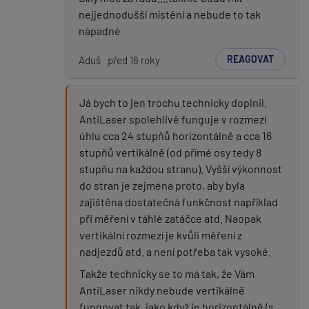
nejjednodušší místění a nebude to tak
nápadné
REAGOVAT
Aduš
před 16 roky
Já bych to jen trochu technicky doplnil.
AntiLaser spolehlivě funguje v rozmezí
úhlu cca 24 stupňů horizontálně a cca 16
stupňů vertikálně (od přímé osy tedy 8
stupňu na každou stranu). Vyšší výkonnost
do stran je zejména proto, aby byla
zajištěna dostatečná funkčnost například
při měření v táhlé zatáčce atd. Naopak
vertikální rozmezí je kvůli měření z
nadjezdů atd. a není potřeba tak vysoké.
Takže technicky se to má tak, že Vám
AntiLaser nikdy nebude vertikálně
fungovat tak, jako když je horizontálně (s