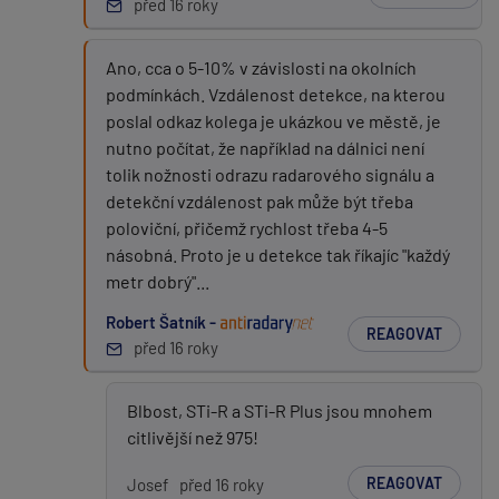
před 16 roky
Ano, cca o 5-10% v závislosti na okolních
podmínkách. Vzdálenost detekce, na kterou
poslal odkaz kolega je ukázkou ve městě, je
nutno počítat, že například na dálnici není
tolik nožnosti odrazu radarového signálu a
detekční vzdálenost pak může být třeba
poloviční, přičemž rychlost třeba 4-5
násobná. Proto je u detekce tak říkajíc "každý
metr dobrý"...
Robert Šatník -
REAGOVAT
před 16 roky
Blbost, STi-R a STi-R Plus jsou mnohem
citlivější než 975!
REAGOVAT
Josef
před 16 roky