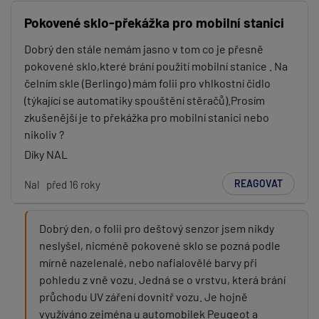
Pokovené sklo-překážka pro mobilní stanici
Dobrý den stále nemám jasno v tom co je přesně
pokovené sklo,které brání použití mobilní stanice . Na
čelním skle (Berlingo) mám folii pro vhlkostní čidlo
(týkající se automatiky spouštění stěračů).Prosím
zkušenější je to překážka pro mobilní stanici nebo
nikoliv ?
Díky NAL
REAGOVAT
Nal
před 16 roky
Dobrý den, o folii pro deštový senzor jsem nikdy
neslyšel, nicméně pokovené sklo se pozná podle
mírně nazelenalé, nebo nafialovělé barvy při
pohledu z vně vozu. Jedná se o vrstvu, která brání
průchodu UV záření dovnitř vozu. Je hojně
využíváno zejména u automobilek Peugeot a