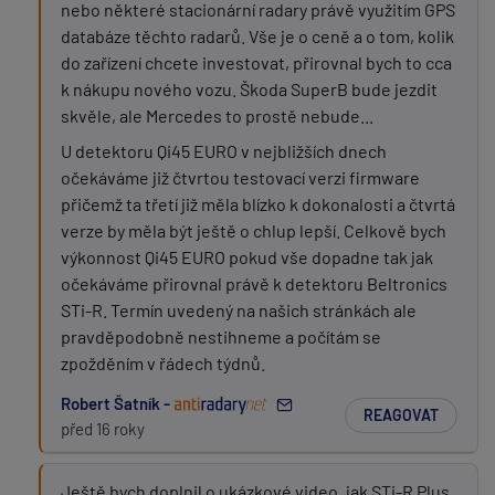
nebo některé stacionární radary právě využitím GPS
databáze těchto radarů. Vše je o ceně a o tom, kolik
do zařízení chcete investovat, přirovnal bych to cca
k nákupu nového vozu. Škoda SuperB bude jezdit
skvěle, ale Mercedes to prostě nebude...
U detektoru Qi45 EURO v nejbližších dnech
očekáváme již čtvrtou testovací verzi firmware
přičemž ta třetí již měla blízko k dokonalosti a čtvrtá
verze by měla být ještě o chlup lepší. Celkově bych
výkonnost Qi45 EURO pokud vše dopadne tak jak
očekáváme přirovnal právě k detektoru Beltronics
STi-R. Termín uvedený na našich stránkách ale
pravděpodobně nestihneme a počítám se
zpožděním v řádech týdnů.
Robert Šatník -
REAGOVAT
před 16 roky
Ještě bych doplnil o ukázkové video, jak STi-R Plus