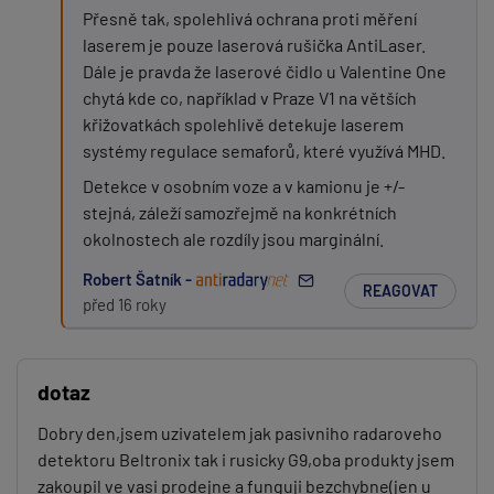
Přesně tak, spolehlivá ochrana proti měření
laserem je pouze laserová rušička AntiLaser.
Dále je pravda že laserové čidlo u Valentine One
chytá kde co, například v Praze V1 na větších
křižovatkách spolehlivě detekuje laserem
systémy regulace semaforů, které využívá MHD.
Detekce v osobním voze a v kamionu je +/-
stejná, záleží samozřejmě na konkrétních
okolnostech ale rozdíly jsou marginální.
Robert Šatník -
REAGOVAT
před 16 roky
dotaz
Dobry den,jsem uzivatelem jak pasivniho radaroveho
detektoru Beltronix tak i rusicky G9,oba produkty jsem
zakoupil ve vasi prodejne a funguji bezchybne(jen u