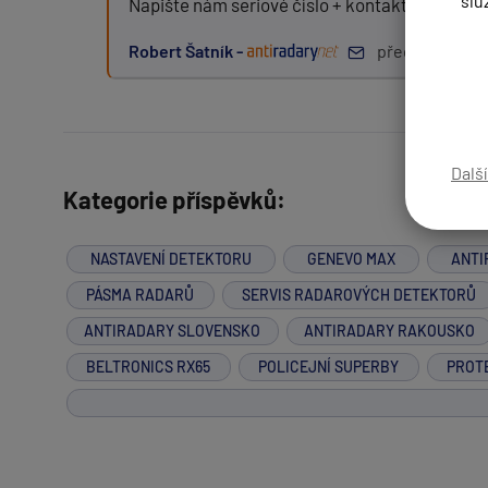
slu
Napište nám seriové číslo + kontakt na Vás, 
Robert Šatník -
před 16 roky
Zpráva:
Dalš
Kategorie příspěvků:
PŘIDAT PŘÍSPĚVEK
NASTAVENÍ DETEKTORU
GENEVO MAX
ANTI
PÁSMA RADARŮ
SERVIS RADAROVÝCH DETEKTORŮ
ANTIRADARY SLOVENSKO
ANTIRADARY RAKOUSKO
BELTRONICS RX65
POLICEJNÍ SUPERBY
PROT