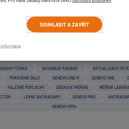
žeb. Pro naše zásady navštivte sekci
obchodní podmínky
.
třeba emailovou adresu a informaci Vám zašleme.
SOUHLASIT A ZAVŘÍT
í informace
RADARY ČESKO
DATABÁZE RADARŮ
AKTUALIZACE DET
POKOVENÉ SKLO
GENEVO ONE M
GENEVO ONE
FALEŠNÉ POPLACHY
ÚSEKOVÉ MĚŘENÍ
MĚŘENÍ LASERE
ECTOR
LEVNÉ ANTIRADARY
GENEVO PRO
ANTIRADA
GENEVO GPS+