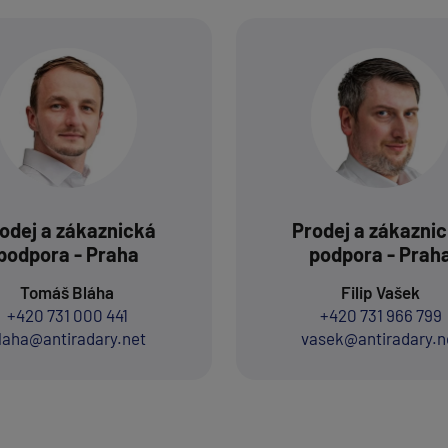
odej a zákaznická
Prodej a zákazni
podpora - Praha
podpora - Prah
Tomáš Bláha
Filip Vašek
+420 731 000 441
+420 731 966 799
laha@antiradary.net
vasek@antiradary.n