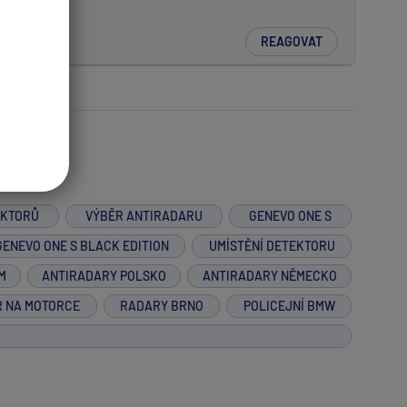
REAGOVAT
EKTORŮ
VÝBĚR ANTIRADARU
GENEVO ONE S
GENEVO ONE S BLACK EDITION
UMÍSTĚNÍ DETEKTORU
M
ANTIRADARY POLSKO
ANTIRADARY NĚMECKO
R NA MOTORCE
RADARY BRNO
POLICEJNÍ BMW