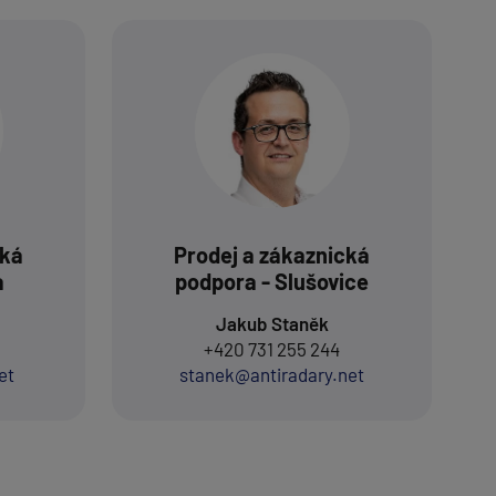
cká
Prodej a zákaznická
a
podpora - Slušovice
Jakub Staněk
+420 731 255 244
et
stanek@antiradary.net