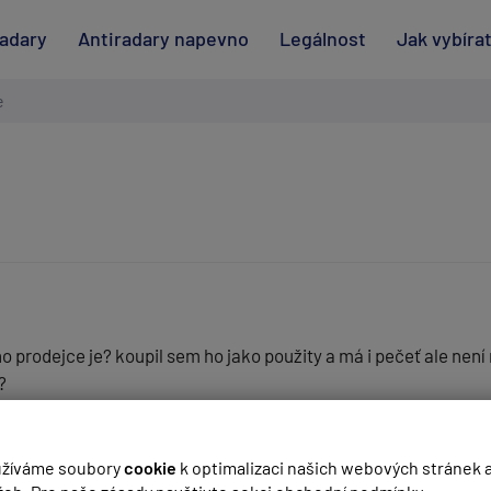
radary
Antiradary napevno
Legálnost
Jak vybíra
e
eho prodejce je? koupil sem ho jako použity a má i pečeť ale nen
?
(
email bude skrytý
- slouží pro notifikace při odpovědi)
žíváme soubory
cookie
k optimalizaci našich webových stránek 