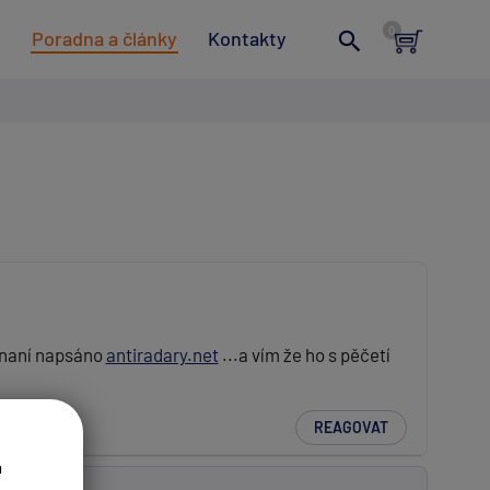
t
Poradna a články
Kontakty
í naní napsáno
antiradary.net
...a vím že ho s pěčetí
REAGOVAT
a