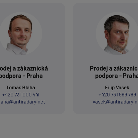
odej a zákaznická
Prodej a zákazni
podpora - Praha
podpora - Prah
Tomáš Bláha
Filip Vašek
+420 731 000 441
+420 731 966 799
laha@antiradary.net
vasek@antiradary.n