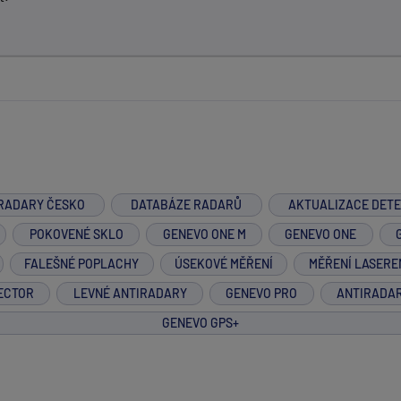
RADARY ČESKO
DATABÁZE RADARŮ
AKTUALIZACE DET
POKOVENÉ SKLO
GENEVO ONE M
GENEVO ONE
FALEŠNÉ POPLACHY
ÚSEKOVÉ MĚŘENÍ
MĚŘENÍ LASERE
ECTOR
LEVNÉ ANTIRADARY
GENEVO PRO
ANTIRADA
GENEVO GPS+