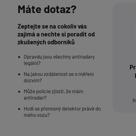
Máte dotaz?
Zeptejte se na cokoliv vás
zajímá a nechte si poradit od
zkušených odborníků
Opravdu jsou všechny antiradary
legální?
Pr
Na jakou vzdálenost se o měření
dozvím?
Může policie zjistit, že mám
antiradar?
b
Hodí se přenosný detektor právě do
mého vozu?