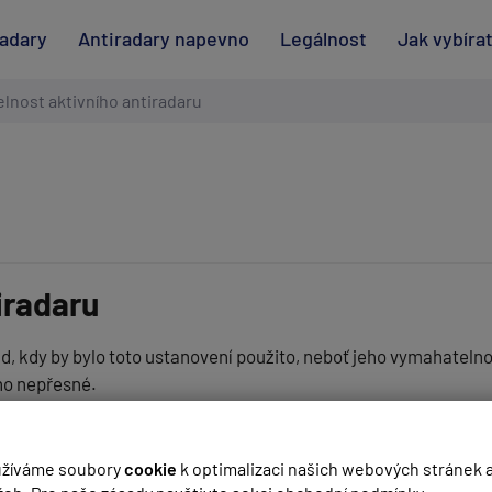
radary
Antiradary napevno
Legálnost
Jak vybíra
lnost aktivního antiradaru
iradaru
d, kdy by bylo toto ustanovení použito, neboť jeho vymahatelnos
no nepřesné.
(
email bude skrytý
- slouží pro notifikace při odpovědi)
žíváme soubory
cookie
k optimalizaci našich webových stránek 