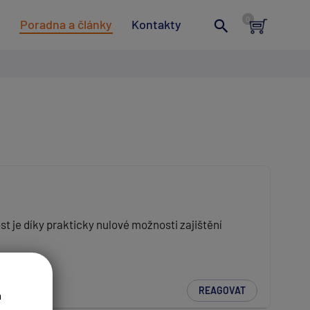
t
Poradna a články
Kontakty
t je díky prakticky nulové možnosti zajištění
REAGOVAT
a