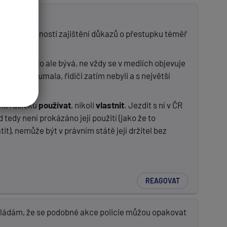
 nulové možnosti zajištění důkazů o přestupku téměř
em. Jak už to ale bývá, ne vždy se v mediích objevuje
ozidla zkoumala, řidiči zatím nebyli a s největší
áno rušičku
používat
, nikoli
vlastnit
. Jezdit s ní v ČR
 tedy není prokázáno její použití (jako že to
it), nemůže být v právním státě její držitel bez
REAGOVAT
okládám, že se podobné akce policie můžou opakovat