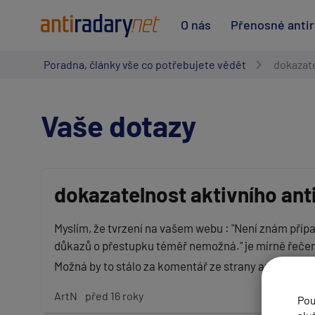
O nás
Přenosné anti
Poradna, články vše co potřebujete vědět
dokazate
Vaše dotazy
dokazatelnost aktivního ant
Vaše jméno:
Myslím, že tvrzení na vašem webu : "Není znám přípa
důkazů o přestupku téměř nemožná." je mírně řeče
Možná by to stálo za komentář ze strany antiradary
Váš e-mail:
ArtN
před 16 roky
Pou
Předmět: