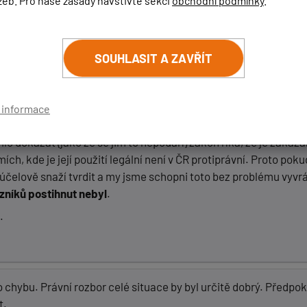
žeb. Pro naše zásady navštivte sekci
obchodní podmínky
.
m pozměnil tak, aby byla stále aktuální.
í
úspěšně
použito, neboť jeho vymahatelnost je díky prakticky
SOUHLASIT A ZAVŘÍT
 zaslal nebyl postup policie, ani magistrátu v souladu se zákon
ho, kdo o uveřejnění má zájem. I přes to, že se v tomto případě v
í informace
 však až v právním rozboru, který připravujeme.
řilo dokázat (jako že se jim to nepodaří) zákon říká, že je zakáz
ch, kde je její použití legální není v ČR protiprávní. Proto pokud
 účelově snaží tvrdit a my jsme schopni toto bez problému vyvrát
zníků postihnut nebyl
.
.
 chybu. Právní rozbor celé situace by byl určitě dobrý. Předp
t.