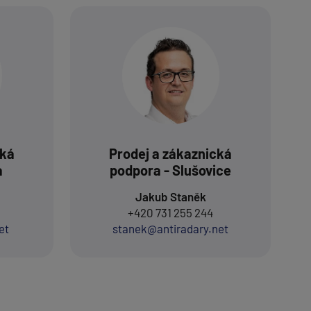
cká
Prodej a zákaznická
a
podpora - Slušovice
Jakub Staněk
+420 731 255 244
et
stanek@antiradary.net