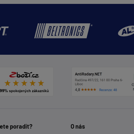
ete poradit?
O nás