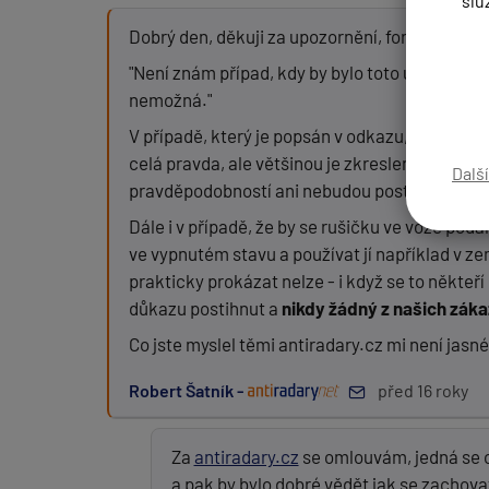
slu
Dobrý den, děkuji za upozornění, formulaci jse
"Není znám případ, kdy by bylo toto ustanoven
Zpráva:
nemožná."
V případě, který je popsán v odkazu, který jste
celá pravda, ale většinou je zkreslená podle to
Dalš
pravděpodobností ani nebudou postihnuti. Více
PŘIDAT PŘÍSPĚVEK
Dále i v případě, že by se rušičku ve voze poda
ve vypnutém stavu a používat jí například v zemí
prakticky prokázat nelze - i když se to někteří
důkazu postihnut a
nikdy žádný z našich záka
Co jste myslel těmi antiradary.cz mi není jasné
Robert Šatník -
před 16 roky
Za
antiradary.cz
se omlouvám, jedná se o
a pak by bylo dobré vědět jak se zachova