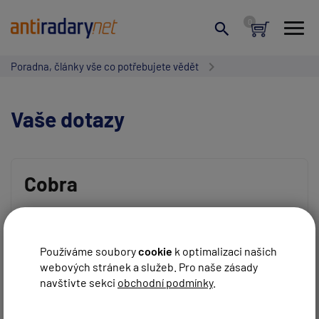
Poradna, články vše co potřebujete vědět
Vaše dotazy
Cobra
Vaše jméno:
Cobra ESD 7000 jak si stojí mezi těmi levnějšími
antiradary?
Používáme soubory
cookie
k optimalizaci našich
REAGOVAT
Frizerka
před 16 roky
webových stránek a služeb. Pro naše zásady
Váš e-mail:
navštivte sekci
obchodní podmínky
.
Jako upozorňovač benzínek je výborný...ale jako