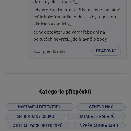
Já si myslím to samé...
kdyby detektor stál 2-3tis tak by to na okně
měla každá schnilá felda a to by to pak na
silnicích vypadalo...
cena detektoru se vám třeba ani na
pokutách nevrátí...jde hlavně o body
REAGOVAT
Xxx
před 16 roky
Kategorie příspěvků:
NASTAVENÍ DETEKTORU
GENEVO MAX
ANTIRADARY ČESKO
DATABÁZE RADARŮ
AKTUALIZACE DETEKTORŮ
VÝBĚR ANTIRADARU