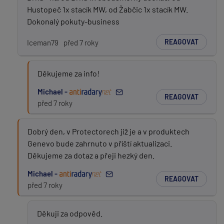
Hustopeč 1x stacík MW, od Žabčic 1x stacík MW.
Dokonalý pokuty-business
REAGOVAT
Iceman79
před 7 roky
PŘIDAT PŘÍSPĚVEK
Děkujeme za info!
Michael -
REAGOVAT
před 7 roky
Dobrý den, v Protectorech již je a v produktech
Genevo bude zahrnuto v příští aktualizaci.
Děkujeme za dotaz a přeji hezký den.
Michael -
REAGOVAT
před 7 roky
Děkuji za odpověd.