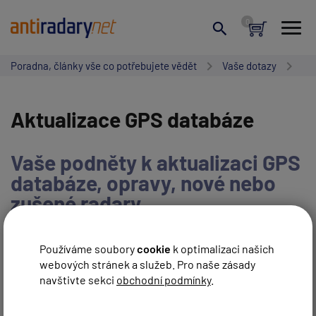
Poradna, články vše co potřebujete vědět
Vaše dotazy
Aktualizace GPS databáze
Vaše podněty k aktualizaci GPS
databáze, opravy, nové nebo
zušené radary.
NAPSAT NOVÝ PŘÍSPĚVEK
Používáme soubory
cookie
k optimalizaci našich
webových stránek a služeb. Pro naše zásady
navštivte sekci
obchodní podmínky
.
ZRUŠIT HLEDÁNÍ