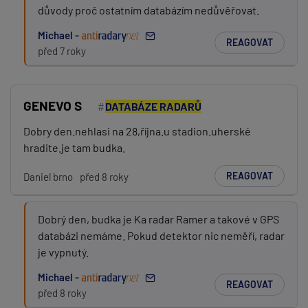
důvody proč ostatním databázím nedůvěřovat.
Michael -
REAGOVAT
před 7 roky
GENEVO S
DATABÁZE RADARŮ
Dobry den.nehlasi na 28,října.u stadion.uherské
hradite.je tam budka.
REAGOVAT
Daniel brno
před 8 roky
Dobrý den, budka je Ka radar Ramer a takové v GPS
databázi nemáme. Pokud detektor nic neměří, radar
je vypnutý.
Michael -
REAGOVAT
před 8 roky