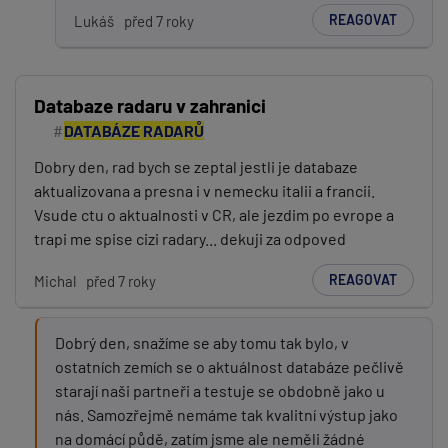
REAGOVAT
Lukáš
před 7 roky
Databaze radaru v zahranici
DATABÁZE RADARŮ
Dobry den, rad bych se zeptal jestli je databaze
aktualizovana a presna i v nemecku italii a francii.
Vsude ctu o aktualnosti v CR, ale jezdim po evrope a
trapi me spise cizi radary... dekuji za odpoved
REAGOVAT
Michal
před 7 roky
Dobrý den, snažíme se aby tomu tak bylo, v
ostatních zemích se o aktuálnost databáze pečlivě
starají naši partneři a testuje se obdobně jako u
nás. Samozřejmě nemáme tak kvalitní výstup jako
na domácí půdě, zatím jsme ale neměli žádné