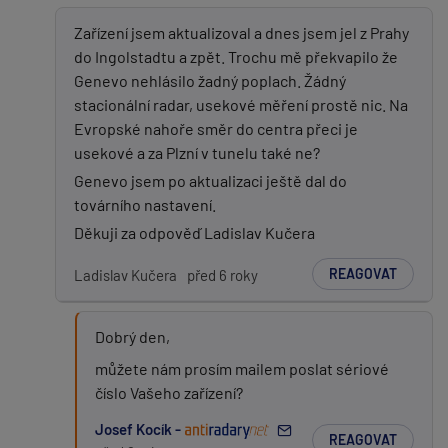
Zařízení jsem aktualizoval a dnes jsem jel z Prahy
do Ingolstadtu a zpět. Trochu mě překvapilo že
Genevo nehlásilo žadný poplach. Žádný
stacionální radar, usekové měření prostě nic. Na
Evropské nahoře směr do centra přeci je
usekové a za Plzní v tunelu také ne?
Genevo jsem po aktualizaci ještě dal do
továrního nastavení.
Děkuji za odpověď Ladislav Kučera
REAGOVAT
Ladislav Kučera
před 6 roky
Dobrý den,
můžete nám prosím mailem poslat sériové
číslo Vašeho zařízení?
Josef Kocík -
REAGOVAT