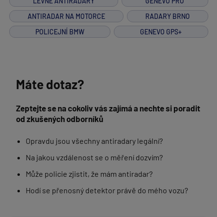
LEVNÉ ANTIRADARY
GENEVO PRO
ANTIRADAR NA MOTORCE
RADARY BRNO
POLICEJNÍ BMW
GENEVO GPS+
Máte dotaz?
Zeptejte se na cokoliv vás zajímá a nechte si poradit
od zkušených odborníků
Opravdu jsou všechny antiradary legální?
Na jakou vzdálenost se o měření dozvím?
Může policie zjistit, že mám antiradar?
Hodí se přenosný detektor právě do mého vozu?