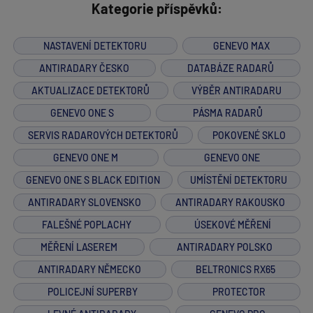
Kategorie příspěvků:
NASTAVENÍ DETEKTORU
GENEVO MAX
ANTIRADARY ČESKO
DATABÁZE RADARŮ
AKTUALIZACE DETEKTORŮ
VÝBĚR ANTIRADARU
GENEVO ONE S
PÁSMA RADARŮ
SERVIS RADAROVÝCH DETEKTORŮ
POKOVENÉ SKLO
GENEVO ONE M
GENEVO ONE
GENEVO ONE S BLACK EDITION
UMÍSTĚNÍ DETEKTORU
ANTIRADARY SLOVENSKO
ANTIRADARY RAKOUSKO
FALEŠNÉ POPLACHY
ÚSEKOVÉ MĚŘENÍ
MĚŘENÍ LASEREM
ANTIRADARY POLSKO
ANTIRADARY NĚMECKO
BELTRONICS RX65
POLICEJNÍ SUPERBY
PROTECTOR