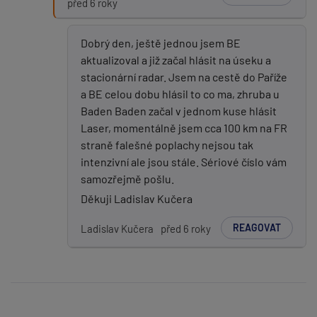
před 6 roky
Dobrý den, ještě jednou jsem BE
aktualizoval a již začal hlásit na úseku a
stacionární radar. Jsem na cestě do Paříže
a BE celou dobu hlásil to co ma, zhruba u
Baden Baden začal v jednom kuse hlásit
Laser, momentálně jsem cca 100 km na FR
straně falešné poplachy nejsou tak
intenzivní ale jsou stále. Sériové číslo vám
samozřejmě pošlu.
Děkuji Ladislav Kučera
REAGOVAT
Ladislav Kučera
před 6 roky