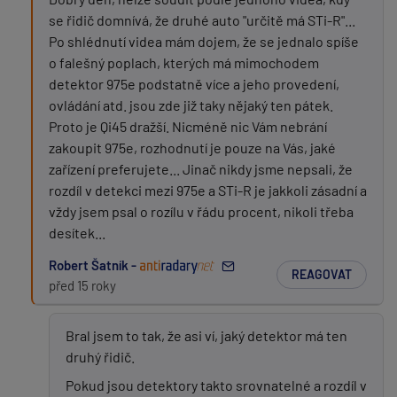
se řidič domnívá, že druhé auto "určitě má STi-R"...
Po shlédnutí videa mám dojem, že se jednalo spíše
o falešný poplach, kterých má mimochodem
detektor 975e podstatně více a jeho provedení,
ovládání atd. jsou zde již taky nějaký ten pátek.
Proto je Qi45 dražší. Nicméně nic Vám nebrání
zakoupit 975e, rozhodnutí je pouze na Vás, jaké
zařízení preferujete... Jinač nikdy jsme nepsali, že
rozdíl v detekci mezi 975e a STi-R je jakkoli zásadní a
vždy jsem psal o rozílu v řádu procent, nikoli třeba
desítek...
Robert Šatník -
REAGOVAT
před 15 roky
Bral jsem to tak, že asi ví, jaký detektor má ten
druhý řidič.
Pokud jsou detektory takto srovnatelné a rozdíl v