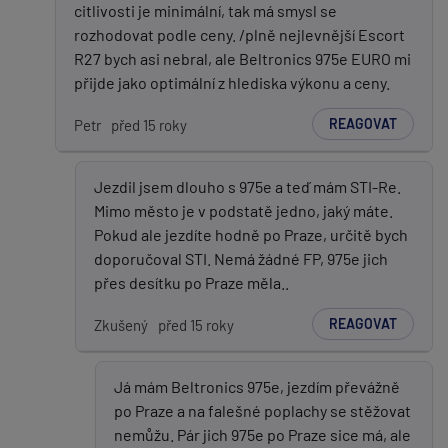
citlivosti je minimální, tak má smysl se
rozhodovat podle ceny. /plně nejlevnější Escort
R27 bych asi nebral, ale Beltronics 975e EURO mi
přijde jako optimální z hlediska výkonu a ceny.
REAGOVAT
Petr
před 15 roky
Jezdil jsem dlouho s 975e a teď mám STI-Re.
Mimo město je v podstatě jedno, jaký máte.
Pokud ale jezdíte hodně po Praze, určitě bych
doporučoval STI. Nemá žádné FP, 975e jich
přes desítku po Praze měla..
REAGOVAT
Zkušený
před 15 roky
Já mám Beltronics 975e, jezdím převážně
po Praze a na falešné poplachy se stěžovat
nemůžu. Pár jich 975e po Praze sice má, ale