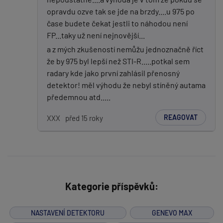
opravdu ozve tak se jde na brzdy....u 975 po
čase budete čekat jestli to náhodou není
FP...taky už není nejnovější...
a z mých zkušeností nemůžu jednoznačně říct
že by 975 byl lepší než STI-R.....potkal sem
radary kde jako první zahlásil přenosný
detektor! měl výhodu že nebyl stíněný autama
předemnou atd.....
REAGOVAT
XXX
před 15 roky
Kategorie příspěvků:
NASTAVENÍ DETEKTORU
GENEVO MAX