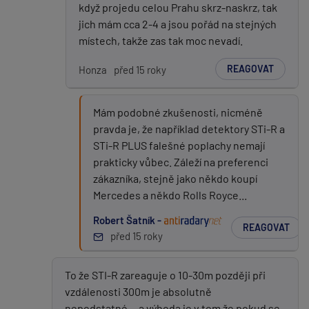
když projedu celou Prahu skrz-naskrz, tak
jich mám cca 2-4 a jsou pořád na stejných
místech, takže zas tak moc nevadí.
REAGOVAT
Honza
před 15 roky
Mám podobné zkušenosti, nicméně
pravda je, že například detektory STi-R a
STi-R PLUS falešné poplachy nemají
prakticky vůbec. Záleží na preferenci
zákazníka, stejně jako někdo koupí
Mercedes a někdo Rolls Royce...
Robert Šatník -
REAGOVAT
před 15 roky
To že STI-R zareaguje o 10-30m později při
vzdálenosti 300m je absolutně
nepodstatné....a výhoda je v tom že pokud se