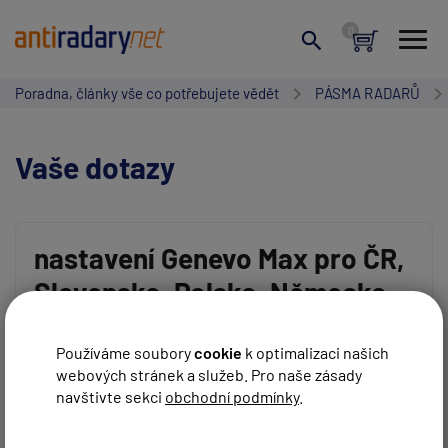
Poradna, články vše co potřebujete vědět
PÁSMA RADARŮ
Vaše dotazy
nastavení Genevo Max pro ČR,
Slovensko, Polsko, Německo,
Vaše jméno:
Rakousko, Slovinsko,
Chorvatsko
Používáme soubory
cookie
k optimalizaci našich
PÁSMA RADARŮ
webových stránek a služeb. Pro naše zásady
Váš e-mail:
NASTAVENÍ DETEKTORU
ANTIRADARY ČESKO
navštivte sekci
obchodní podmínky
.
Dobrý den,