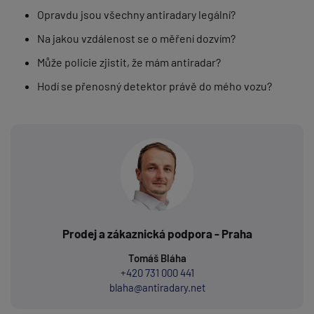
Opravdu jsou všechny antiradary legální?
Na jakou vzdálenost se o měření dozvím?
Může policie zjistit, že mám antiradar?
Hodí se přenosný detektor právě do mého vozu?
Prodej a zákaznická podpora - Praha
Tomáš Bláha
+420 731 000 441
blaha@antiradary.net