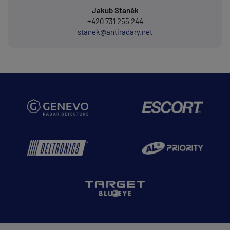
Jakub Staněk
+420 731 255 244
stanek@antiradary.net