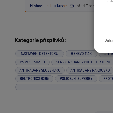
slu
Michael -
před 7 roky
Zpráva:
Kategorie příspěvků:
Dalš
PŘIDAT PŘÍSPĚVEK
NASTAVENÍ DETEKTORU
GENEVO MAX
ANTI
PÁSMA RADARŮ
SERVIS RADAROVÝCH DETEKTORŮ
ANTIRADARY SLOVENSKO
ANTIRADARY RAKOUSKO
BELTRONICS RX65
POLICEJNÍ SUPERBY
PROT