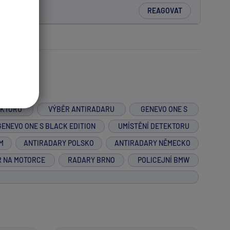
REAGOVAT
EKTORŮ
VÝBĚR ANTIRADARU
GENEVO ONE S
GENEVO ONE S BLACK EDITION
UMÍSTĚNÍ DETEKTORU
M
ANTIRADARY POLSKO
ANTIRADARY NĚMECKO
R NA MOTORCE
RADARY BRNO
POLICEJNÍ BMW