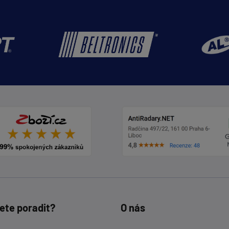
ete poradit?
O nás