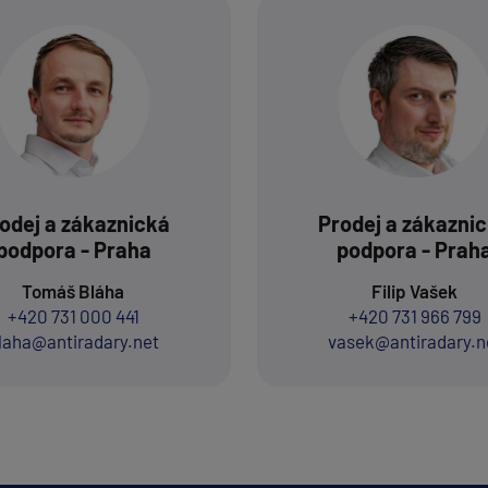
odej a zákaznická
Prodej a zákazni
podpora - Praha
podpora - Prah
Tomáš Bláha
Filip Vašek
+420 731 000 441
+420 731 966 799
laha@antiradary.net
vasek@antiradary.n