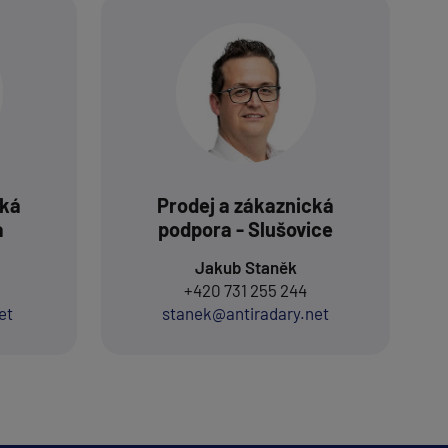
cká
Prodej a zákaznická
a
podpora - Slušovice
Jakub Staněk
+420 731 255 244
et
stanek@antiradary.net