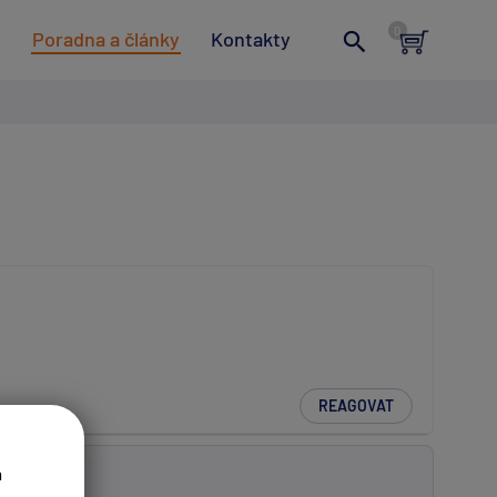
t
Poradna a články
Kontakty
REAGOVAT
a