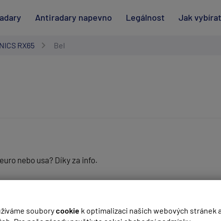
radary
Antiradary napevno
Legálnost
Jak vybíra
NICS RX65
Bel
euro nebo usa? Díky za info.
(
email bude skrytý
- slouží pro notifikace při odpovědi)
eny bd)
žíváme soubory
cookie
k optimalizaci našich webových stránek 