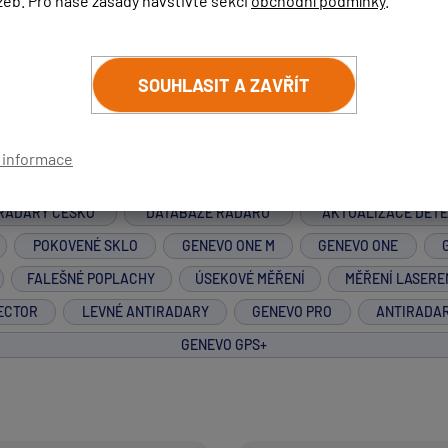
žeb. Pro naše zásady navštivte sekci
obchodní podmínky
.
SOUHLASIT A ZAVŘÍT
í informace
RADARY ČESKO
DATABÁZE RADARŮ
AKTUALIZACE DET
POKOVENÉ SKLO
GENEVO ONE M
GENEVO ONE
FALEŠNÉ POPLACHY
ÚSEKOVÉ MĚŘENÍ
MĚŘENÍ LASERE
ECTOR
LEVNÉ ANTIRADARY
GENEVO PRO
ANTIRADA
GENEVO GPS+