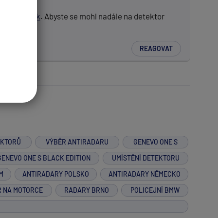
o viz
článek
. Abyste se mohl nadále na detektor
REAGOVAT
EKTORŮ
VÝBĚR ANTIRADARU
GENEVO ONE S
GENEVO ONE S BLACK EDITION
UMÍSTĚNÍ DETEKTORU
M
ANTIRADARY POLSKO
ANTIRADARY NĚMECKO
R NA MOTORCE
RADARY BRNO
POLICEJNÍ BMW