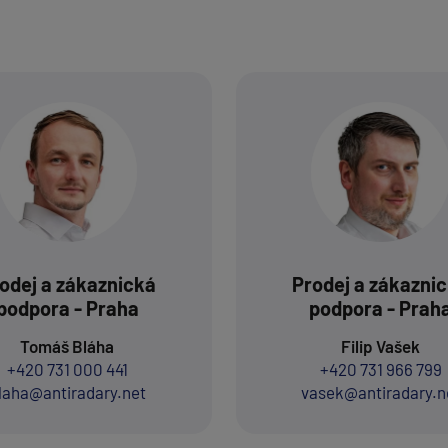
odej a zákaznická
Prodej a zákazni
podpora - Praha
podpora - Prah
Tomáš Bláha
Filip Vašek
+420 731 000 441
+420 731 966 799
laha@antiradary.net
vasek@antiradary.n