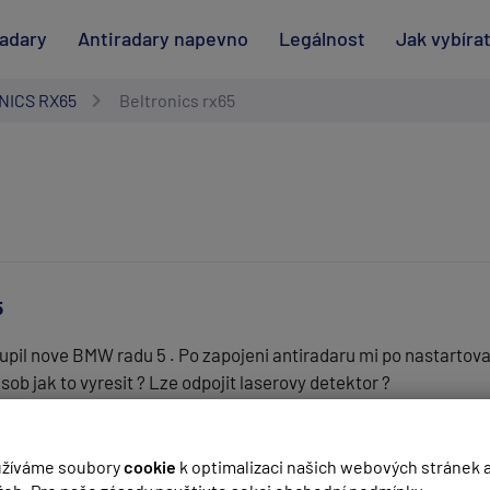
radary
Antiradary napevno
Legálnost
Jak vybíra
NICS RX65
Beltronics rx65
5
upil nove BMW radu 5 . Po zapojeni antiradaru mi po nastartova
ob jak to vyresit ? Lze odpojit laserovy detektor ?
(
email bude skrytý
- slouží pro notifikace při odpovědi)
žíváme soubory
cookie
k optimalizaci našich webových stránek 