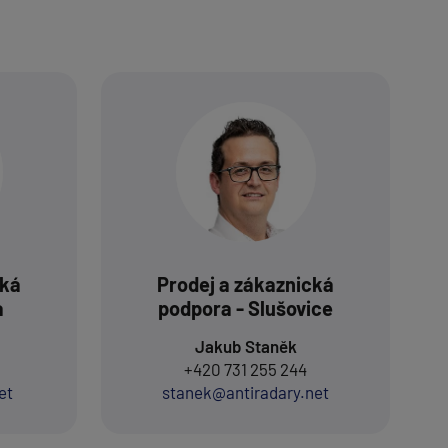
cká
Prodej a zákaznická
a
podpora - Slušovice
Jakub Staněk
+420 731 255 244
et
stanek@antiradary.net