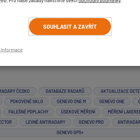
žeb. Pro naše zásady navštivte sekci
obchodní podmínky
.
seru. Ověřte si také, že Váš nový vůz nemá pokovené čelní skl
SOUHLASIT A ZAVŘÍT
í informace
RADARY ČESKO
DATABÁZE RADARŮ
AKTUALIZACE DET
POKOVENÉ SKLO
GENEVO ONE M
GENEVO ONE
FALEŠNÉ POPLACHY
ÚSEKOVÉ MĚŘENÍ
MĚŘENÍ LASERE
ECTOR
LEVNÉ ANTIRADARY
GENEVO PRO
ANTIRADA
GENEVO GPS+