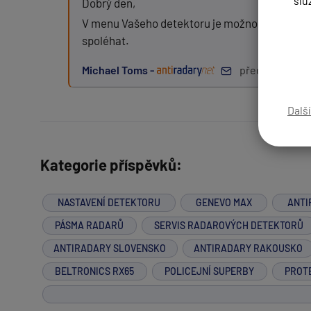
slu
Dobrý den,
V menu Vašeho detektoru je možnost vypnutí la
spoléhat.
Zpráva:
Michael Toms -
před 8 roky
Dalš
PŘIDAT PŘÍSPĚVEK
Kategorie příspěvků:
NASTAVENÍ DETEKTORU
GENEVO MAX
ANTI
PÁSMA RADARŮ
SERVIS RADAROVÝCH DETEKTORŮ
ANTIRADARY SLOVENSKO
ANTIRADARY RAKOUSKO
BELTRONICS RX65
POLICEJNÍ SUPERBY
PROT