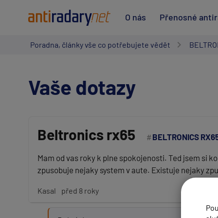
O nás
Přenosné anti
Poradna, články vše co potřebujete vědět
BELTRO
Vaše dotazy
Beltronics rx65
BELTRONICS RX6
Vaše jméno:
Mam od vas roky k plne spokojenosti. Ted jsem si ko
zpusobuje nejaky system v aute. Existuje nejaky zpus
Váš e-mail:
Kasal
před 8 roky
Pou
Předmět: