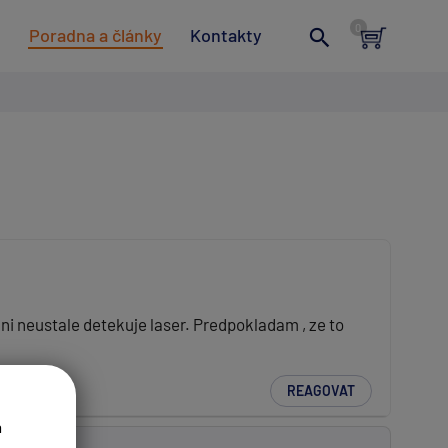
t
Poradna a články
Kontakty
ni neustale detekuje laser. Predpokladam , ze to
REAGOVAT
a