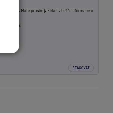
nětovice. Máte prosím jakékoliv bližší informace o
idla zdarma!
REAGOVAT