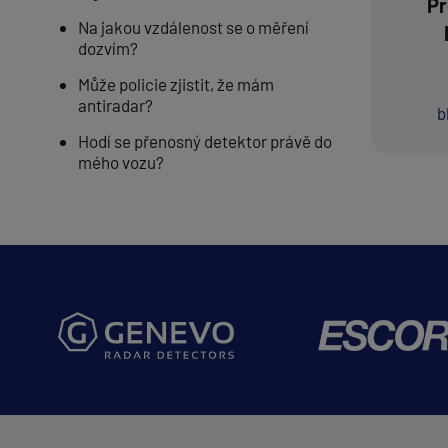
Pr
Na jakou vzdálenost se o měření
dozvím?
Může policie zjistit, že mám
antiradar?
b
Hodí se přenosný detektor právě do
mého vozu?