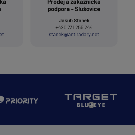
cká
Prodej a zákaznická
a
podpora - Slušovice
Jakub Staněk
+420 731 255 244
et
stanek@antiradary.net