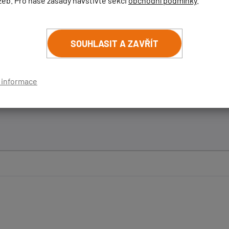
žeb. Pro naše zásady navštivte sekci
obchodní podmínky
.
 databázi máme prozatím jedno úsekové měření ve směru na Po
dnice, ale stačilo by také foto z místa radarů.
SOUHLASIT A ZAVŘÍT
ytl, rádi Vám nabídneme příslušenství GENEVO do Vašeho voz
 email:
í informace
ajetých kilometrů se zařízením GENEVO.