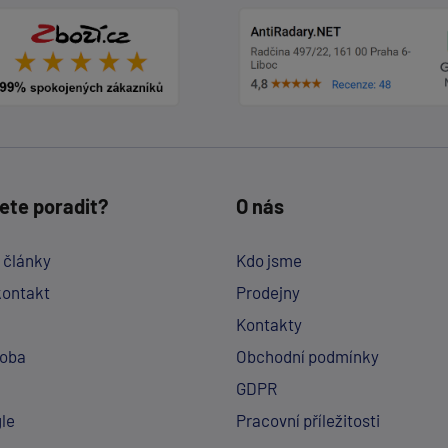
ete poradit?
O nás
a články
Kdo jsme
kontakt
Prodejny
Kontakty
doba
Obchodní podmínky
GDPR
le
Pracovní příležitosti