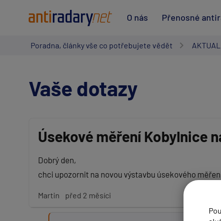
O nás
Přenosné anti
Poradna, články vše co potřebujete vědět
AKTUAL
Vaše dotazy
Úsekové měření Kobylnice n
Vaše jméno:
Dobrý den,
chci upozornit na novou výstavbu úsekového měření 
Váš e-mail:
Martin
před 2 měsíci
Pou
Předmět: