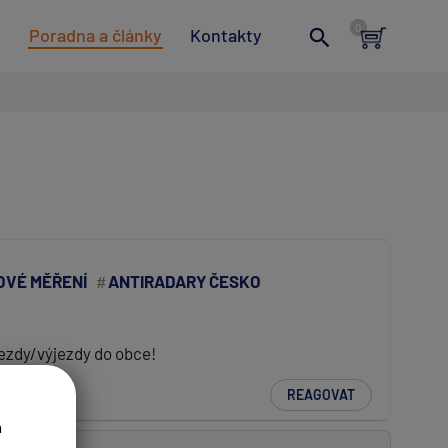
t
Poradna a články
Kontakty
OVÉ MĚŘENÍ
ANTIRADARY ČESKO
jezdy/výjezdy do obce!
REAGOVAT
a