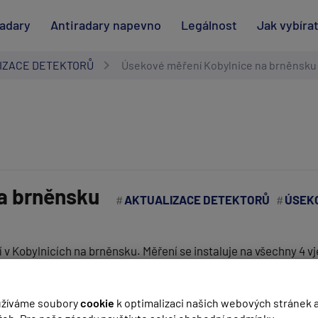
radary
Antiradary napevno
Legálnost
Jak vybíra
IZACE DETEKTORŮ
Úsekové měření Kobylnice na brněnsku
a brněnsku
AKTUALIZACE DETEKTORŮ
ÚSEK
v Kobylnicích na brněnsku. Měření se instaluje na všechny 4 v
(
email bude skrytý
- slouží pro notifikace při odpovědi)
žíváme soubory
cookie
k optimalizaci našich webových stránek 