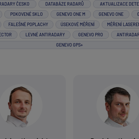
RADARY ČESKO
DATABÁZE RADARŮ
AKTUALIZACE DET
POKOVENÉ SKLO
GENEVO ONE M
GENEVO ONE
FALEŠNÉ POPLACHY
ÚSEKOVÉ MĚŘENÍ
MĚŘENÍ LASERE
ECTOR
LEVNÉ ANTIRADARY
GENEVO PRO
ANTIRADA
GENEVO GPS+